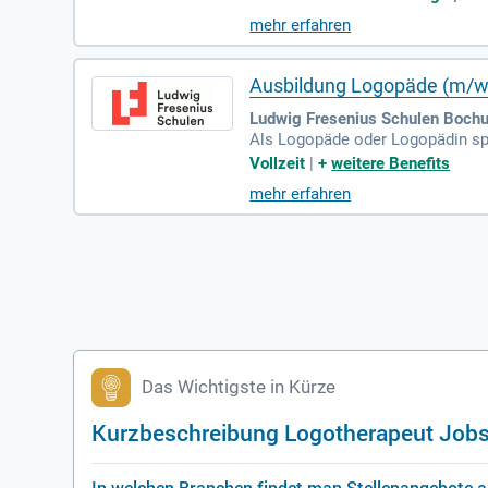
rbeiten. Unsere Absolventen unt
mehr erfahren
usbildung erhältst du wertvolle p
der Patient:innen zu erhalten un
Ausbildung Logopäde (m/w
Ludwig Fresenius Schulen Boch
Als Logopäde oder Logopädin spie
n, ihre Kommunikationsfähigkeit
Vollzeit
|
+
weitere Benefits
ständigung zu ermöglichen. Zude
mehr erfahren
e Lehrer und Schauspieler profit
mme effektiv nutzen und Heiserk
Das Wichtigste in Kürze
Kurzbeschreibung Logotherapeut Job