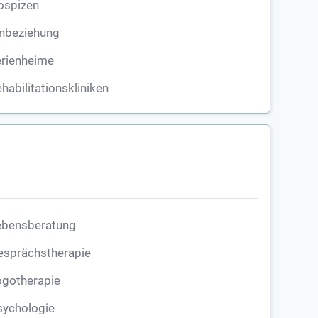
ospizen
inbeziehung
erienheime
habilitationskliniken
ebensberatung
esprächstherapie
ogotherapie
sychologie