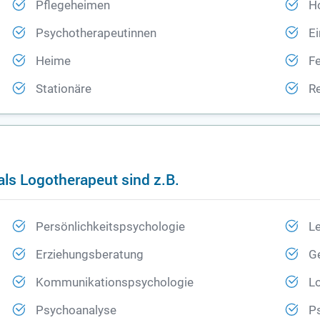
Pflegeheimen
H
Psychotherapeutinnen
E
Heime
F
Stationäre
Re
als Logotherapeut sind z.B.
Persönlichkeitspsychologie
L
Erziehungsberatung
G
Kommunikationspsychologie
L
Psychoanalyse
P