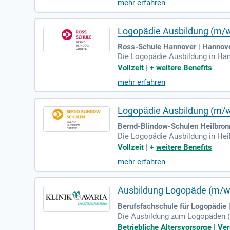
mehr erfahren
erschiedlichen Alters. Externe Pr
der Logopädin und profitiere von
Logopädie Ausbildung (m/w
Ross-Schule Hannover | Hannov
Die Logopädie Ausbildung in Han
inen Realschulabschluss und eine
Vollzeit
|
+
weitere Benefits
st schulgeldfrei, es fallen aber
mehr erfahren
stehen dir vielfältige beruflich
Studium Logopädie (B. Sc.) an d
Logopädie Ausbildung (m/w
Bernd-Blindow-Schulen Heilbronn
Die Logopädie Ausbildung in Hei
che, Stimme und des Hörens beha
Vollzeit
|
+
weitere Benefits
dreijährige Ausbildung ist für 
mehr erfahren
e/Logopädin stehen Dir vielfälti
dung mit einem Bachelor-Studium
Ausbildung Logopäde (m/w
Berufsfachschule für Logopädie 
Die Ausbildung zum Logopäden (m
esundheitswesen vor. Seit über 3
Betriebliche Altersvorsorge | V