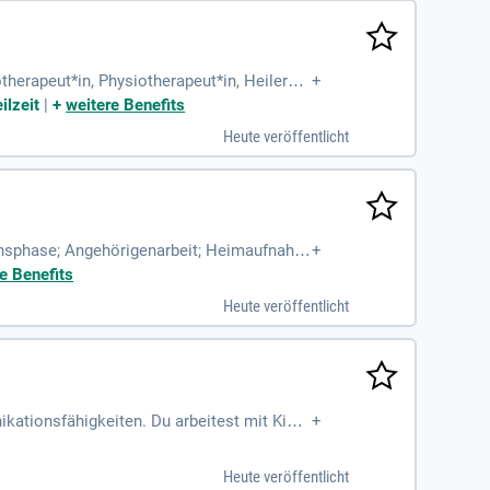
therapeut*in, Physiotherapeut*in, Heilerzie
+
 Aufgaben:
ilzeit
|
+
weitere Benefits
Heute veröffentlicht
ebensphase; Angehörigenarbeit; Heimaufnahm
+
 (m/w/d) oder Logotherapeut
e Benefits
Heute veröffentlicht
kationsfähigkeiten. Du arbeitest mit Kind
+
tterer und Schlaganfallpatienten, profitie
was ihre Ausdrucksfähigkeit verlängert. Z
Heute veröffentlicht
eitsprävention. Dein Fachwissen hilft, di