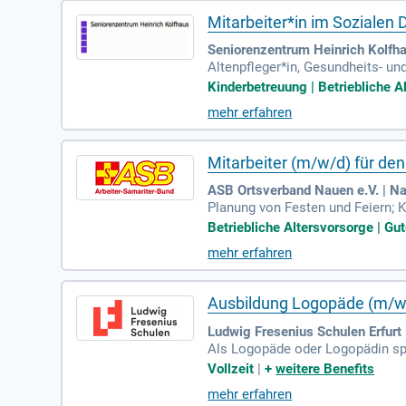
Mitarbeiter*in im Sozialen 
Seniorenzentrum Heinrich Kolf
Altenpfleger*in, Gesundheits- un
hungspfleger*in, Erziehungswisse
Kinderbetreuung | Betriebliche A
mehr erfahren
Mitarbeiter (m/w/d) für den
ASB Ortsverband Nauen e.V. | N
Planung von Festen und Feiern; K
en; abgeschlossene Ausbildung z
Betriebliche Altersvorsorge | Gu
mehr erfahren
Ausbildung Logopäde (m/w
Ludwig Fresenius Schulen Erfurt |
Als Logopäde oder Logopädin spi
ern, um Sprachfehler wie Lispeln
Vollzeit
|
+
weitere Benefits
ren von deinem Training. Darübe
mehr erfahren
udem berätst du Lehrer, Schausp