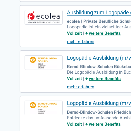
e Stimme zu stärken und mehr Res
Ausbildung zum Logopäde 
ecolea | Private Berufliche Schu
Logopädie ist ein vielseitiger A
n jeden Alters, die durch Krank
Vollzeit
|
+
weitere Benefits
hysiologie und Pathologie. Du ta
mehr erfahren
l auf die individuellen Bedürfni
bewusst kommunizieren und am g
Logopädie Ausbildung (m/w
Bernd-Blindow-Schulen Bückebu
Die Logopädie Ausbildung in Büc
auer von drei Jahren und Anford
Vollzeit
|
+
weitere Benefits
ng hast du die Möglichkeit, zusä
mehr erfahren
Abschlussgebühren und Kosten fü
elt werden können. Zudem erwirbs
Logopädie Ausbildung (m/w/
Bernd-Blindow-Schulen Friedrich
Entdecke das umfassende Ausbildu
en in Sprecherziehung, um die Ar
Vollzeit
|
+
weitere Benefits
dich optimal auf die therapeutis