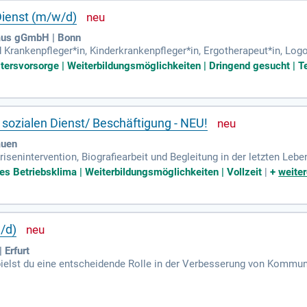
Dienst (m/w/d)
haus gGmbH | Bonn
d Krankenpfleger*in, Kinderkrankenpfleger*in, Ergotherapeut*in, Logo
nschaftler*in, Sozialarbeiter*in und Sozialpädagog*in (m/w/d) Ihre
ltersvorsorge | Weiterbildungsmöglichkeiten | Dringend gesucht | Te
 sozialen Dienst/ Beschäftigung - NEU!
auen
risenintervention, Biografiearbeit und Begleitung in der letzten L
um staatlich anerkannten Ergotherapeut (m/w/d), Physiotherapeut
tes Betriebsklima | Weiterbildungsmöglichkeiten | Vollzeit
|
+
weiter
/d)
 Erfurt
elst du eine entscheidende Rolle in der Verbesserung von Kommuni
 oder Grammatikschwächen zu korrigieren. Auch Erwachsene, wie Sto
r hinaus unterstützst du Menschen mit Demenz bei der Wortfindung, 
ieler und Moderatoren in der optimalen Stimmanwendung und Heiserk