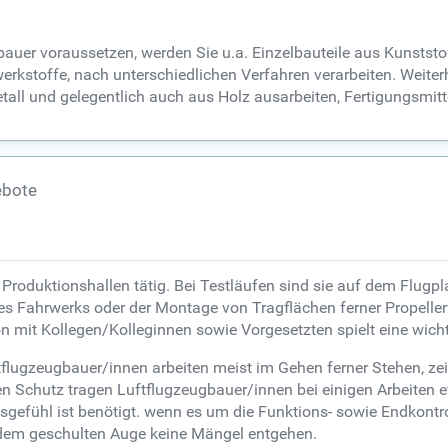
bauer voraussetzen, werden Sie u.a. Einzelbauteile aus Kunststo
rkstoffe, nach unterschiedlichen Verfahren verarbeiten. Weiterhi
all und gelegentlich auch aus Holz ausarbeiten, Fertigungsmitte
ebote
Produktionshallen tätig. Bei Testläufen sind sie auf dem Flugpl
es Fahrwerks oder der Montage von Tragflächen ferner Propellerf
mit Kollegen/Kolleginnen sowie Vorgesetzten spielt eine wicht
Luftflugzeugbauer/innen arbeiten meist im Gehen ferner Stehen, 
n Schutz tragen Luftflugzeugbauer/innen bei einigen Arbeiten 
fühl ist benötigt. wenn es um die Funktions- sowie Endkontroll
n dem geschulten Auge keine Mängel entgehen.