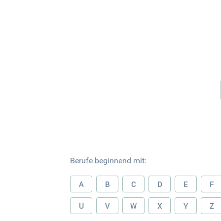
Berufe beginnend mit:
A
B
C
D
E
F
U
V
W
X
Y
Z