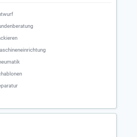
ntwurf
undenberatung
ckieren
aschineneinrichtung
neumatik
chablonen
eparatur