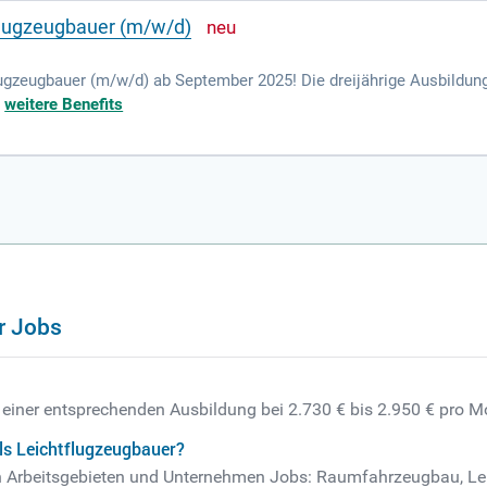
flugzeugbauer (m/w/d)
tflugzeugbauer (m/w/d) ab September 2025! Die dreijährige Ausbildu
 eines innovativen Teams und arbeitest an faszinierenden Projekten i
+
weitere Benefits
u, zur Montage und Instandhaltung moderner Leichtflugzeuge. Dazu 
tung verschiedenster Materialien wie Holz, Metall und Kunststoffe. 
r Jobs
h einer entsprechenden Ausbildung bei 2.730 € bis 2.950 € pro M
ls Leichtflugzeugbauer?
nden Arbeitsgebieten und Unternehmen Jobs: Raumfahrzeugbau, 