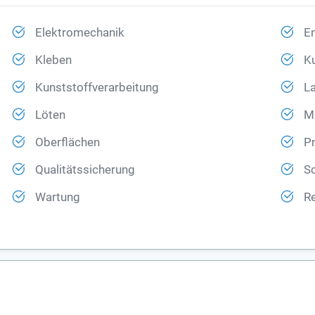
Elektromechanik
E
Kleben
K
Kunststoffverarbeitung
La
Löten
M
Oberflächen
P
Qualitätssicherung
S
Wartung
R