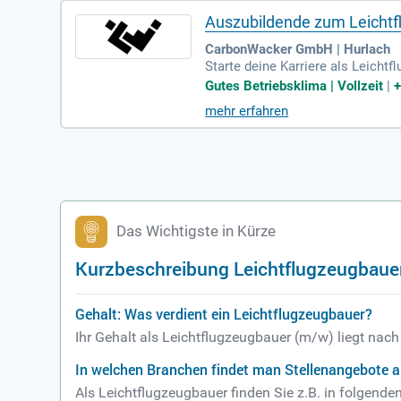
Auszubildende zum Leicht
CarbonWacker GmbH | Hurlach
Starte deine Karriere als Leich
ckunterricht statt. Du wirst Teil
Gutes Betriebsklima | Vollzeit
|
ernst du die Fähigkeiten zum Ba
mehr erfahren
er Zeichnungen sowie die Bearbei
zum Fliegen!
Das Wichtigste in Kürze
Kurzbeschreibung Leichtflugzeugbaue
Gehalt: Was verdient ein Leichtflugzeugbauer?
Ihr Gehalt als Leichtflugzeugbauer (m/w) liegt nac
In welchen Branchen findet man Stellenangebote a
Als Leichtflugzeugbauer finden Sie z.B. in folge