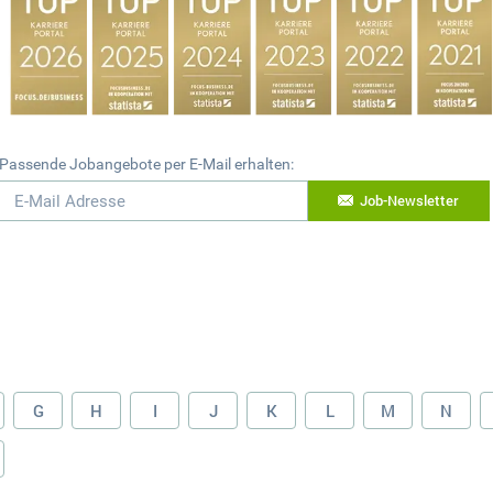
Passende Jobangebote per E-Mail erhalten:
Job-Newsletter
G
H
I
J
K
L
M
N