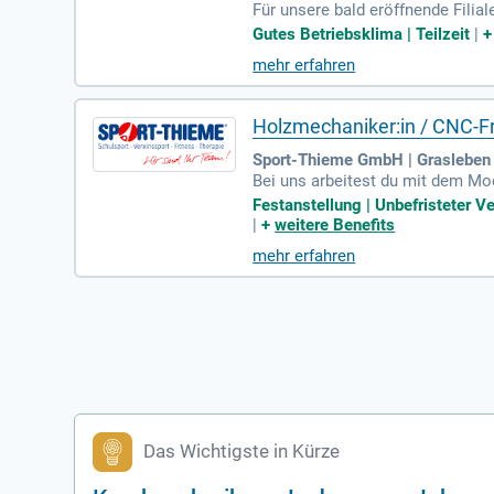
Für unsere bald eröffnende Filial
ndel) für Lederwaren, Koffer und 
Gutes Betriebsklima | Teilzeit
|
mehr erfahren
Holzmechaniker:in / CNC-Fr
Sport-Thieme GmbH | Grasleben
Bei uns arbeitest du mit dem M
wert, aber kein Muss; Du hast Sp
Festanstellung | Unbefristeter V
|
+
weitere Benefits
mehr erfahren
Das Wichtigste in Kürze