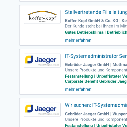
Stellvertretende Filialleit
Koffer-Kopf GmbH & Co. KG | K
Der Kunde steht bei Ihnen im Mit
wertige Produkte; Persönlichkeit
Gutes Betriebsklima | Betrieblich
mehr erfahren
IT-Systemadministrator Ser
Gebrüder Jaeger GmbH | Mettm
Unsere Produkte und Komponenten
n Industrie wieder.
Festanstellung | Unbefristeter Ve
Corporate Benefit Gebrüder Jaeg
mehr erfahren
Wir suchen: IT-Systemadmin
Gebrüder Jaeger GmbH | Wupper
Unsere Produkte und Komponenten
n Industrie wieder.
Festanstellung | Unbefristeter Ve