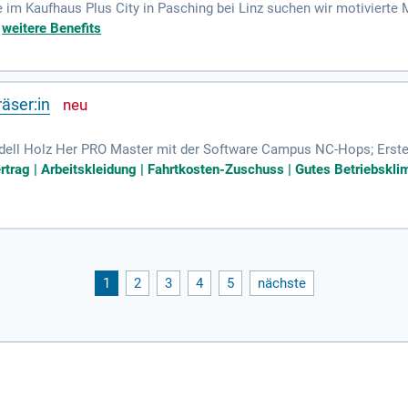
e im Kaufhaus Plus City in Pasching bei Linz suchen wir motivierte M
Taschen – in Teilzeit oder Vollzeit.
+
weitere Benefits
äser:in
odell Holz Her PRO Master mit der Software Campus NC-Hops; Erst
aß an und eine Leidenschaft für handwerkliches Arbeiten; Dich zeic
ertrag | Arbeitskleidung | Fahrtkosten-Zuschuss | Gutes Betriebskli
1
2
3
4
5
nächste