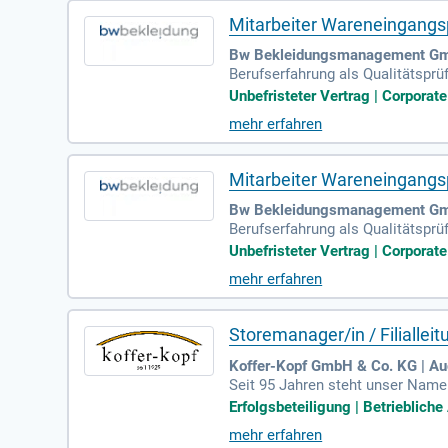
Mitarbeiter Wareneingangsp
Bw Bekleidungsmanagement Gm
Berufserfahrung als Qualitäts­pr
ige und zuverlässige Arbeitswei
Unbefristeter Vertrag | Corpora
mehr erfahren
Mitarbeiter Wareneingangsp
Bw Bekleidungsmanagement Gm
Berufserfahrung als Qualitätsprü
ige und zuverlässige Arbeitswei
Unbefristeter Vertrag | Corpora
mehr erfahren
Storemanager/in / Filiallei
Koffer-Kopf GmbH & Co. KG | A
Seit 95 Jahren steht unser Name 
ren Platz als Marktführer in Süd
Erfolgsbeteiligung | Betriebliche
mehr erfahren