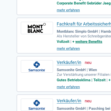
Corporate Benefit Gebrüder Jaeg
mehr erfahren
Fachkraft für Arbeitssiche
Montblanc Simplo GmbH | Hamb
Als Hersteller von Schreibgerät
n, die unsere hohen Ansprüche an
Vollzeit
|
+
weitere Benefits
mehr erfahren
Verkäufer/in
Samsonite GmbH | Wien
Zur Verstärkung unserer Filialen 
chen – in Teilzeit oder Vollzeit.
Gutes Betriebsklima | Teilzeit
|
mehr erfahren
Verkäufer/in
Samsonite GmbH | Pasching bei