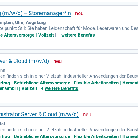
ung (m/w/d) – Storemanager*in
empten, Ulm, Augsburg
telpunkt; Stil: Sie haben Leidenschaft für Mode, Lederwaren und De
: Sie sind kommunikationsstark, teamfähig, belastbar und überzeuge
e Altersvorsorge | Vollzeit
|
+
weitere Benefits
ver & Cloud (m/w/d)
ann
 finden sich in einer Vielzahl industrieller Anwendungen der Baus
rtrag | Betriebliche Altersvorsorge | Flexible Arbeitszeiten | Homeo
er GmbH | Vollzeit
|
+
weitere Benefits
istrator Server & Cloud (m/w/d)
tal
 finden sich in einer Vielzahl industrieller Anwendungen der Baus
rtrag | Betriebliche Altersvorsorge | Flexible Arbeitszeiten | Homeo