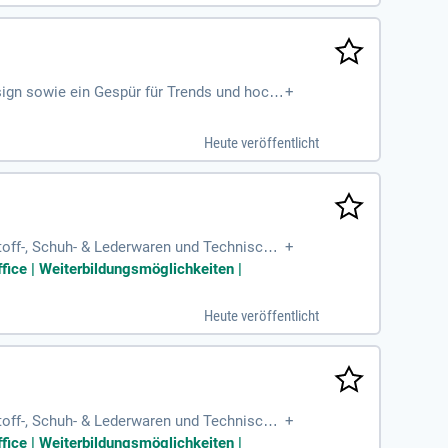
sign sowie ein Gespür für Trends und hoch
+
n mit positiver
Heute veröffentlicht
toff-, Schuh- & Lederwaren und Technische
+
ffice | Weiterbildungsmöglichkeiten |
Heute veröffentlicht
toff-, Schuh- & Lederwaren und Technische
+
ffice | Weiterbildungsmöglichkeiten |