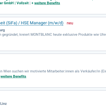
er GmbH | Vollzeit
|
+
weitere Benefits
rheit (SiFa) / HSE Manager (m/w/d)
urg
en gegründet, kreiert MONTBLANC heute exklusive Produkte wie Uh
 Kultur, Qualität, Design, Tradition und Handwerkskunst widerspieg
in Wien suchen wir motivierte Mitarbeiter:innen als Verkäufer/in (E
+
weitere Benefits
 Linz