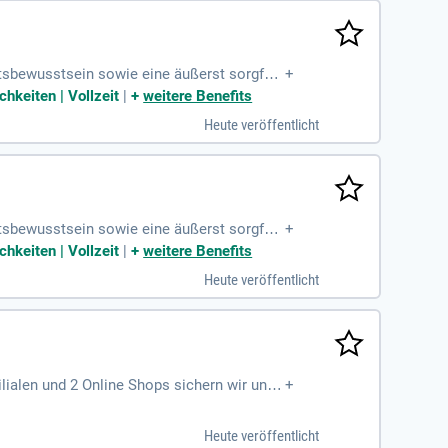
ätsbewusstsein sowie eine äußerst sorgfält
+
aftssystemen Hohe
keiten | Vollzeit
|
+
weitere Benefits
Heute veröffentlicht
ätsbewusstsein sowie eine äußerst sorgfält
+
aftssystemen Hohe
keiten | Vollzeit
|
+
weitere Benefits
Heute veröffentlicht
lialen und 2 Online Shops sichern wir unse
+
Heute veröffentlicht