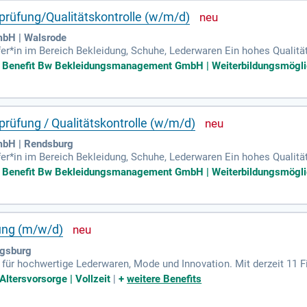
rüfung/Qualitätskontrolle (w/m/d)
bH | Walsrode
üfer*in im Bereich Bekleidung, Schuhe, Lederwaren Ein hohes Qualit
se Erfahrung in der Nutzung von digitalen Systemen/ Warenwirtsch
te Benefit Bw Bekleidungsmanagement GmbH | Weiterbildungsmöglich
rüfung / Qualitätskontrolle (w/m/d)
bH | Rendsburg
fer*in im Bereich Bekleidung, Schuhe, Lederwaren Ein hohes Qualit
se Erfahrung in der Nutzung von digitalen Systemen/ Warenwirtsch
te Benefit Bw Bekleidungsmanagement GmbH | Weiterbildungsmöglich
tung (m/w/d)
ugsburg
für hochwertige Lederwaren, Mode und Innovation. Mit derzeit 11 Fi
deutschland.
 Altersvorsorge | Vollzeit
|
+
weitere Benefits