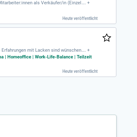
itarbeiter:innen als Verkäufer/in (Einzelha
+
Heute veröffentlicht
e Erfahrungen mit Lacken sind wünschens
+
hnen Zuverlässigkeit,
ma | Homeoffice | Work-Life-Balance | Teilzeit
Heute veröffentlicht