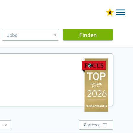
Finden
Jobs
»
e
Sortieren