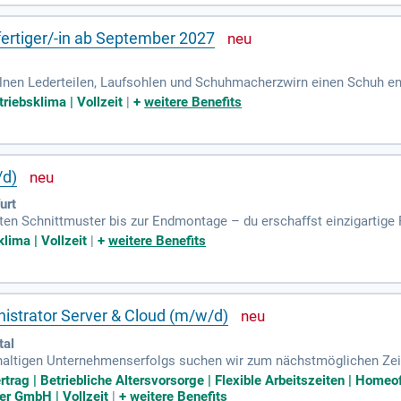
ertiger/-in ab September 2027
lnen Lederteilen, Laufsohlen und Schuhmacherzwirn einen Schuh ents
Haus, die durch dich erst zum Schuh geworden sind. Start: 01.
triebsklima | Vollzeit
|
+
weitere Benefits
/d)
urt
ten Schnittmuster bis zur Endmontage – du erschaffst einzigartige
lima | Vollzeit
|
+
weitere Benefits
istrator Server & Cloud (m/w/d)
tal
haltigen Unternehmenserfolgs suchen wir zum nächstmöglichen Zeit
Standort in Wuppertal, NRW Sie möchten nicht nur Systeme betreib
rtrag | Betriebliche Altersvorsorge | Flexible Arbeitszeiten | Homeo
er GmbH | Vollzeit
|
+
weitere Benefits