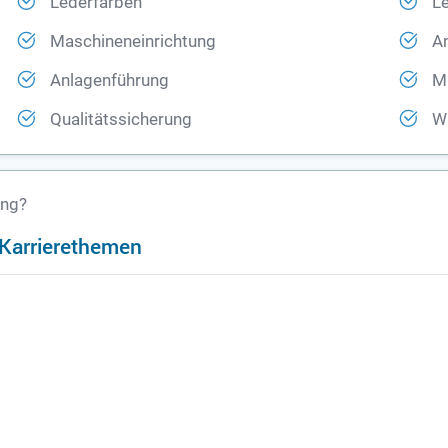
Lederfärben
L
Maschineneinrichtung
An
Anlagenführung
M
Qualitätssicherung
W
ung?
n Karrierethemen