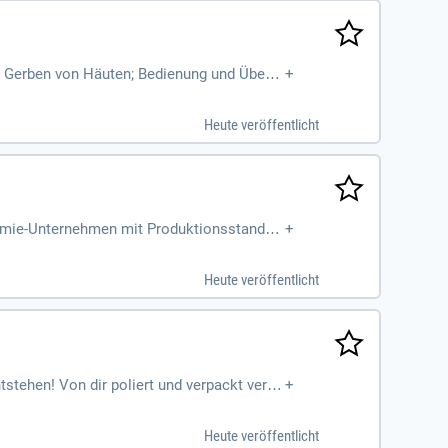
nd Gerben von Häuten; Bedienung und Überw
+
ienzugaben; Qualitätskontrolle
Heute veröffentlicht
hemie-Unternehmen mit Produktionsstandort
+
für die lederherstellende
Heute veröffentlicht
tehen! Von dir poliert und verpackt verla
+
Heute veröffentlicht