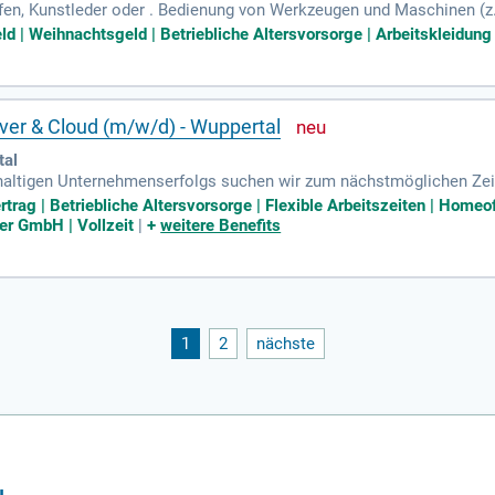
fen, Kunstleder oder . Bedienung von Werkzeugen und Maschinen (z.
ke. Ihre Voraussetzungen: Berufserfahrung im Bereich Polsterei (z.
ld | Weihnachtsgeld | Betriebliche Altersvorsorge | Arbeitskleidung 
ver & Cloud (m/w/d) - Wuppertal
tal
haltigen Unternehmenserfolgs suchen wir zum nächstmöglichen Zeit
Standort in Wuppertal, NRW Sie möchten nicht nur Systeme betreib
rtrag | Betriebliche Altersvorsorge | Flexible Arbeitszeiten | Homeo
er GmbH | Vollzeit
|
+
weitere Benefits
1
2
nächste