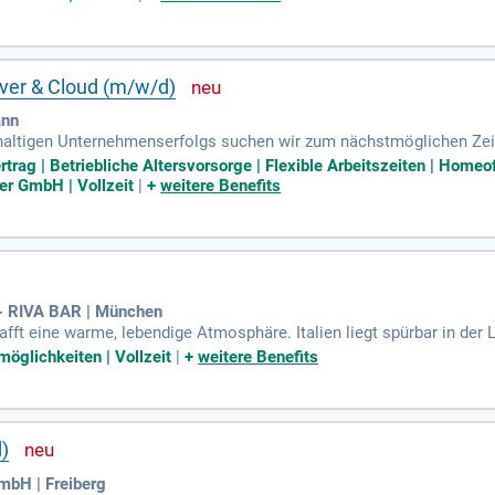
ver & Cloud (m/w/d)
ann
haltigen Unternehmenserfolgs suchen wir zum nächstmöglichen Zeit
Standort in Wuppertal, NRW Sie möchten nicht nur Systeme betreib
rtrag | Betriebliche Altersvorsorge | Flexible Arbeitszeiten | Homeo
er GmbH | Vollzeit
|
+
weitere Benefits
 - RIVA BAR | München
fft eine warme, lebendige Atmosphäre. Italien liegt spürbar in der
, und sie ist unkompliziert. Sie ist wie Kurzurlaub in Venetien.
möglichkeiten | Vollzeit
|
+
weitere Benefits
d)
mbH | Freiberg