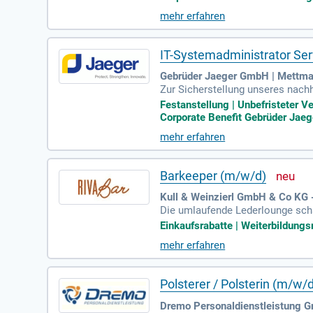
mehr erfahren
IT-Systemadministrator Ser
Gebrüder Jaeger GmbH | Mettm
Zur Sicherstellung unseres nach
er & Cloud (m/w/d) für unseren 
Festanstellung | Unbefristeter Ve
Corporate Benefit Gebrüder Jaeg
mehr erfahren
Barkeeper (m/w/d)
Kull & Weinzierl GmbH & Co KG
Die umlaufende Lederlounge scha
errasse. Die riva Bar ist gesellig
Einkaufsrabatte | Weiterbildungs
mehr erfahren
Polsterer / Polsterin (m/w/
Dremo Personaldienstleistung G