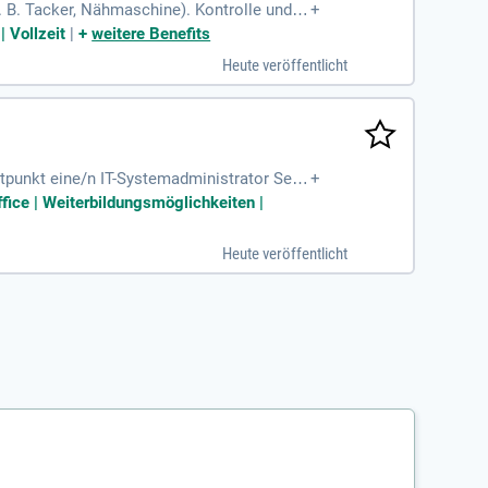
 B. Tacker, Nähmaschine). Kontrolle und N
+
| Vollzeit
|
+
weitere Benefits
Heute veröffentlicht
punkt eine/n IT-Systemadministrator Serv
+
en, sondern unsere moderne
ffice | Weiterbildungsmöglichkeiten |
Heute veröffentlicht