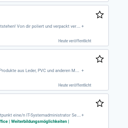
tehen! Von dir poliert und verpackt verla
+
Heute veröffentlicht
 Produkte aus Leder, PVC und anderen Mate
+
Heute veröffentlicht
punkt eine/n IT-Systemadministrator Serv
+
en, sondern unsere moderne
ffice | Weiterbildungsmöglichkeiten |