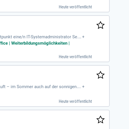
Heute veröffentlicht
punkt eine/n IT-Systemadministrator Serv
+
en, sondern unsere moderne
ffice | Weiterbildungsmöglichkeiten |
Heute veröffentlicht
 Luft – im Sommer auch auf der sonnigen T
+
Heute veröffentlicht