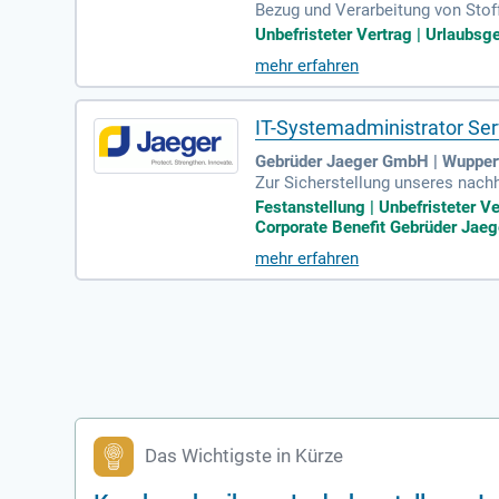
Bezug und Verarbeitung von Stof
achbearbeitung der fertigen Stüc
Unbefristeter Vertrag | Urlaubsge
mehr erfahren
IT-Systemadministrator Ser
Gebrüder Jaeger GmbH | Wupper
Zur Sicherstellung unseres nach
er & Cloud (m/w/d) für unseren 
Festanstellung | Unbefristeter Ve
Corporate Benefit Gebrüder Jaeg
mehr erfahren
Das Wichtigste in Kürze