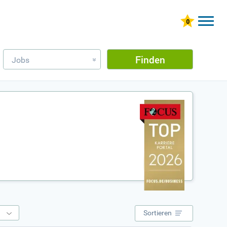
Finden
Jobs
»
e
Sortieren