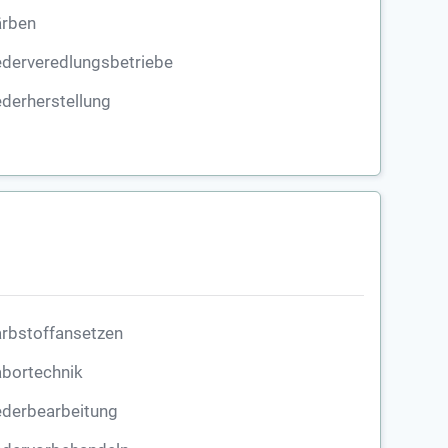
ärben
ederveredlungsbetriebe
derherstellung
rbstoffansetzen
abortechnik
ederbearbeitung