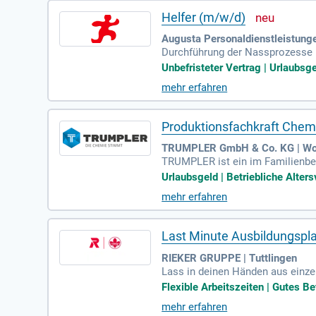
Helfer (m/w/d)
Augusta Personaldienstleistung
Durchführung der Nassprozesse i
achung von Gerbfässern und Prod
Unbefristeter Vertrag | Urlaubsge
mehr erfahren
Produktionsfachkraft Chem
TRUMPLER GmbH & Co. KG | W
TRUMPLER ist ein im Familienbes
en in Deutschland, Spanien, Ital
Urlaubsgeld | Betriebliche Alters
mehr erfahren
Last Minute Ausbildungspl
RIEKER GRUPPE | Tuttlingen
Lass in deinen Händen aus einze
ssen bald viele Originale unser 
Flexible Arbeitszeiten | Gutes Be
mehr erfahren