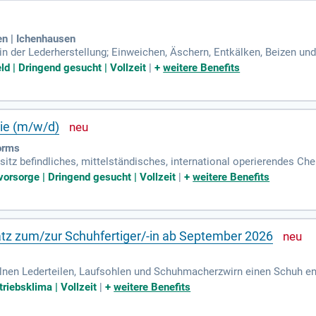
en | Ichenhausen
n der Lederherstellung; Einweichen, Äschern, Entkälken, Beizen u
uktionsanlagen; Kontrolle von Temperatur, pH-Werten und Chemikal
ld | Dringend gesucht | Vollzeit
|
+
weitere Benefits
ie (m/w/d)
orms
itz befindliches, mittelständisches, international operierendes C
ien, China und Mexico, das seit über 155 Jahren chemische Produkte 
vorsorge | Dringend gesucht | Vollzeit
|
+
weitere Benefits
atz zum/zur Schuhfertiger/-in ab September 2026
lnen Lederteilen, Laufsohlen und Schuhmacherzwirn einen Schuh ents
Haus, die durch dich erst zum Schuh geworden sind. Start: 01.
triebsklima | Vollzeit
|
+
weitere Benefits