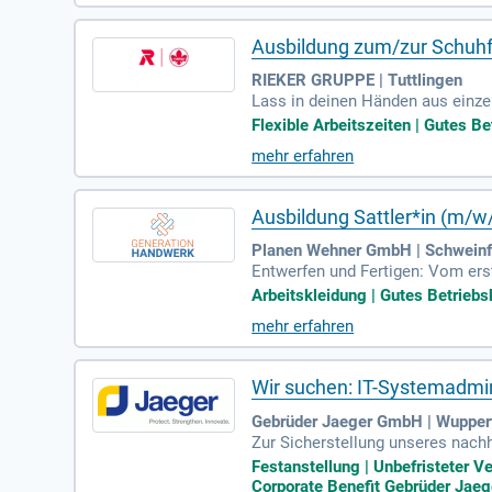
Ausbildung zum/zur Schuhf
RIEKER GRUPPE | Tuttlingen
Lass in deinen Händen aus einze
ssen bald viele Originale unser 
Flexible Arbeitszeiten | Gutes Be
mehr erfahren
Ausbildung Sattler*in (m/w
Planen Wehner GmbH | Schweinf
Entwerfen und Fertigen: Vom ers
rialien.
Arbeitskleidung | Gutes Betriebsk
mehr erfahren
Wir suchen: IT-Systemadmin
Gebrüder Jaeger GmbH | Wupper
Zur Sicherstellung unseres nach
er & Cloud (m/w/d) für unseren 
Festanstellung | Unbefristeter Ve
Corporate Benefit Gebrüder Jaeg