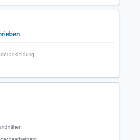
hrieben
ederbekleidung
andnähen
ederbearbeitung