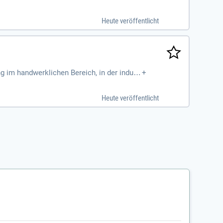
Heute veröffentlicht
 im handwerklichen Bereich, in der indust
+
Kaschiertechniken und der Verarbeitung
Heute veröffentlicht