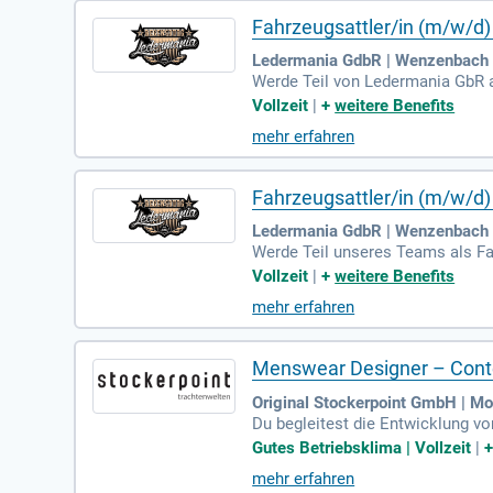
Fahrzeugsattler/in (m/w/d)
Ledermania GdbR | Wenzenbach 
Werde Teil von Ledermania GbR a
h auf hochwertige Lederverarbeit
Vollzeit
|
+
weitere Benefits
u exklusiven Einzelanfertigungen
mehr erfahren
deine Fähigkeiten entfalten und 
Fahrzeugsattler/in (m/w/d)
Ledermania GdbR | Wenzenbach
Werde Teil unseres Teams als Fa
Automotive-Bereich. In einem kle
Vollzeit
|
+
weitere Benefits
usstattungen reichen. Qualität, 
mehr erfahren
isterwerke zu schaffen, bist du b
e auf Step Stone.de bit.ly/4w2
Menswear Designer – Conte
Original Stockerpoint GmbH | M
Du begleitest die Entwicklung vo
ails ein.
Gutes Betriebsklima | Vollzeit
|
mehr erfahren