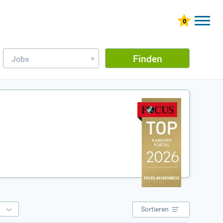
Finden
Jobs
»
e
Sortieren