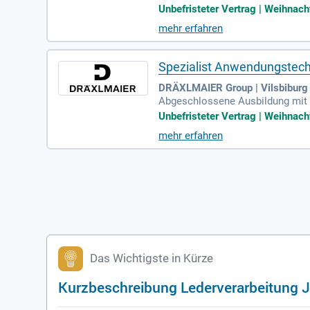
Reparaturen und Austausch defekt
Unbefristeter Vertrag | Weihnacht
mehr erfahren
Spezialist Anwendungstechn
DRÄXLMAIER Group | Vilsbiburg
Abgeschlossene Ausbildung mit W
riellen Fertigung oder der Anwen
Unbefristeter Vertrag | Weihnacht
mehr erfahren
Das Wichtigste in Kürze
Kurzbeschreibung Lederverarbeitung 