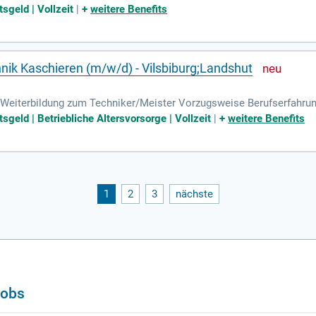
er Teile. Instandhalten der betrieblichen technischen Infrastruktur.
sgeld | Vollzeit
|
+
weitere Benefits
ik Kaschieren (m/w/d) - Vilsbiburg;Landshut
eiterbildung zum Techniker/Meister Vorzugsweise Berufserfahrung
dungs- oder Verfahrenstechnik für Interieurprodukte Kenntnisse in 
sgeld | Betriebliche Altersvorsorge | Vollzeit
|
+
weitere Benefits
1
2
3
nächste
Jobs