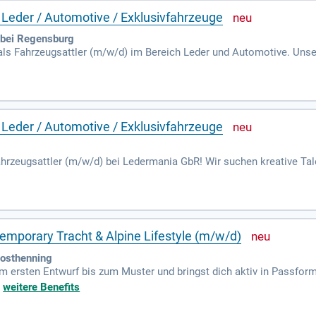
 Leder / Automotive / Exklusivfahrzeuge
bei Regensburg
ls Fahrzeugsattler (m/w/d) im Bereich Leder und Automotive. Uns
ung und individuelle Innenausstattungen. Hier arbeitest du an ansp
. Wir legen Wert auf Präzision und saubere Verarbeitung in einem m
stolz auf deine Arbeit sein. Wenn du Qualität und Handwerkskunst sch
 Leder / Automotive / Exklusivfahrzeuge
hrzeugsattler (m/w/d) bei Ledermania GbR! Wir suchen kreative Tal
inen, engagierten Team arbeitest du an einzigartigen Projekten, die
Präzision und Handwerkskunst stehen bei uns an erster Stelle. Wenn d
ei uns genau richtig. Bewirb dich jetzt und zeige dein Können für exk
X7RC APCT1_DE.
mporary Tracht & Alpine Lifestyle (m/w/d)
oosthenning
m ersten Entwurf bis zum Muster und bringst dich aktiv in Passform
+
weitere Benefits