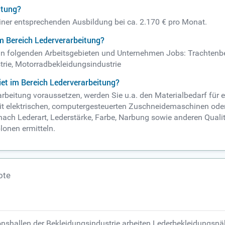
itung?
einer entsprechenden Ausbildung bei ca. 2.170 € pro Monat.
m Bereich Lederverarbeitung?
. in folgenden Arbeitsgebieten und Unternehmen Jobs: Trachtenbe
rie, Motorradbekleidungsindustrie
et im Bereich Lederverarbeitung?
rarbeitung voraussetzen, werden Sie u.a. den Materialbedarf fü
it elektrischen, computergesteuerten Zuschneidemaschinen ode
g nach Lederart, Lederstärke, Farbe, Narbung sowie anderen Quali
onen ermitteln.
ote
onshallen der Bekleidungsindustrie arbeiten Lederbekleidungsnä