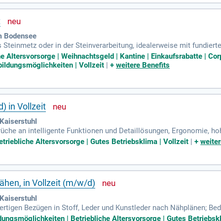
t
m Bodensee
ls Steinmetz oder in der Steinverarbeitung, idealerweise mit fundier
he Altersvorsorge | Weihnachtsgeld | Kantine | Einkaufsrabatte | Co
ildungsmöglichkeiten | Vollzeit
|
+
weitere Benefits
) in Vollzeit
Kaiserstuhl
rüche an intelligente Funktionen und Detaillösungen, Ergonomie, ho
triebliche Altersvorsorge | Gutes Betriebsklima | Vollzeit
|
+
weiter
ähen, in Vollzeit (m/w/d)
Kaiserstuhl
rtigen Bezügen in Stoff, Leder und Kunstleder nach Nähplänen; Bedi
der Näharbeiten; Ihr Profil; Abgeschlossene Berufsausbildung im Nä
dungsmöglichkeiten | Betriebliche Altersvorsorge | Gutes Betriebskl