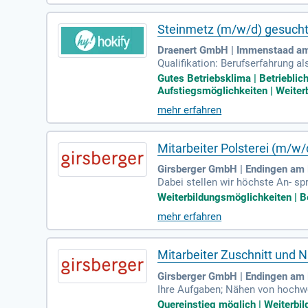
Steinmetz (m/w/d) gesuch
Draenert GmbH | Immenstaad a
Qualifikation: Berufserfahrung a
rstein.
Gutes Betriebsklima | Betrieblic
Aufstiegsmöglichkeiten | Weiterb
mehr erfahren
Mitarbeiter Polsterei (m/w/d
Girsberger GmbH | Endingen am 
Dabei stellen wir höchste An- sp
it.
Weiterbildungsmöglichkeiten | Be
mehr erfahren
Mitarbeiter Zuschnitt und N
Girsberger GmbH | Endingen am 
Ihre Aufgaben; Nähen von hochwe
alten von Qualitätsrichtlininen 
Quereinstieg möglich | Weiterbil