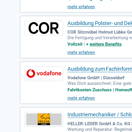
mehr erfahren
Ausbildung Polster- und De
COR Sitzmöbel Helmut Lübke G
Die Fertigung und Verarbeitung v
nd Verzieren von Hand oder mit 
Vollzeit
|
+
weitere Benefits
mehr erfahren
Ausbildung zum Fachinforma
Vodafone GmbH | Düsseldorf
Was Dich auszeichnet: Eine gute 
ng; Analytisches Denken und tec
Fahrtkosten-Zuschuss | Homeoffi
mehr erfahren
Industriemechaniker / Schl
HELLER-LEDER GmbH & Co. KG |
Wartung und Reparatur: Regelmä