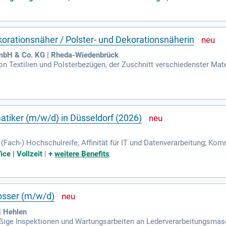
korationsnäher / Polster- und Dekorationsnäherin
mbH & Co. KG | Rheda-Wiedenbrück
on Textilien und Polsterbezügen, der Zuschnitt verschiedenster Mate
der Maschine sowie das Anfertigen von Einzelstücken und Serien.
tiker (m/w/d) in Düsseldorf (2026)
(Fach-) Hochschulreife; Affinität für IT und Datenverarbeitung; Kom
hnisches Verständnis; Gute Deutschkenntnisse (mind. C1-Niveau).
ce | Vollzeit
|
+
weitere Benefits
osser (m/w/d)
 Hehlen
ßige Inspektionen und Wartungsarbeiten an Lederverarbeitungsmas