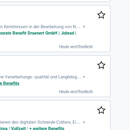
ten Kenntnissen in der Bearbeitung von Natu
+
rporate Benefit Draenert GmbH | Jobrad |
Heute veröffentlicht
he Verarbeitungs- qualität und Langlebigke
+
e Benefits
Heute veröffentlicht
enen des digitalen Schneide-Cutters; Einh
+
h- und Schneiderhandwerk
ima | Vollzeit
|
+
weitere Benefits