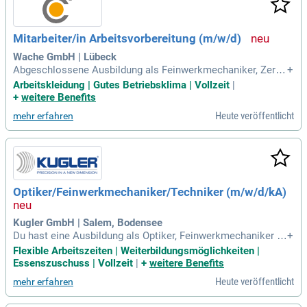
Mitarbeiter/in Arbeitsvorbereitung (m/w/d)
Wache GmbH | Lübeck
Abgeschlossene Ausbildung als Feinwerkmechaniker, Zersp
+
anungsmechaniker oder in einem vergleichbaren metallvera
Arbeitskleidung | Gutes Betriebsklima | Vollzeit
|
rbeitenden Beruf; Alternativ eine Weiterbildung zum Meister
+
weitere Benefits
/ Techniker oder ein abgeschlossenes Studium im Bereich
Heute veröffentlicht
mehr erfahren
Maschinenbau; Bestenfalls
Optiker/Feinwerkmechaniker/Techniker (m/w/d/kA)
Kugler GmbH | Salem, Bodensee
Du hast eine Ausbildung als Optiker, Feinwerkmechaniker o
+
der eine vergleichbare technische Qualifikation, idealerweis
Flexible Arbeitszeiten | Weiterbildungsmöglichkeiten |
e mit einer Weiterbildung zum Techniker oder Meister; Ausg
Essenszuschuss | Vollzeit
|
+
weitere Benefits
eprägtes technisches Verständnis sowie die Fähigkeit, kom
Heute veröffentlicht
mehr erfahren
plexe technische Zusammenhänge