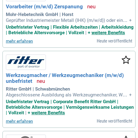
Vorarbeiter (m/w/d) Zerspanung
Mohr-Hebetechnik GmbH | Horst
Geprüfter Industriemeister Metall (IHK) (m/w/d)) oder einer
+
vergleichbaren Qualifikation; Erfahrung: Mehrjährige Berufse
Unbefristeter Vertrag | Flexible Arbeitszeiten | Arbeitskleidung
rfahrung in der Zerspanung; Know-how: Gute ERP-Kenntniss
| Betriebliche Altersvorsorge | Vollzeit
|
+
weitere Benefits
e, Gabelstaplerschein; Führungskompetenz: Erste Erfahrung
Heute veröffentlicht
mehr erfahren
in der fachlichen
Werkzeugmacher / Werkzeugmechaniker (m/w/d)
unbefristet
Ritter GmbH | Schwabmünchen
Abgeschlossene Ausbildung als Werkzeugmechaniker, Werk
+
zeugmacher oder Feinwerkmechaniker mit Fachrichtung For
Unbefristeter Vertrag | Corporate Benefit Ritter GmbH |
mentechnik; Erfahrung im Bau und der Wartung von Spritzgi
Betriebliche Altersvorsorge | Vermögenswirksame Leistungen
eßwerkzeugen; Staplerführerschein und Kranführerschein vo
| Vollzeit
|
+
weitere Benefits
n Vorteil; Kenntnisse in Heißkanaltechnik
Heute veröffentlicht
mehr erfahren