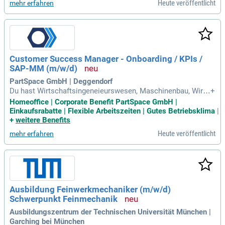
Heute veröffentlicht
mehr erfahren
Customer Success Manager - Onboarding / KPIs /
SAP-MM (m/w/d)
PartSpace GmbH | Deggendorf
Du hast Wirtschaftsingeneieurswesen, Maschinenbau, Wirts
+
chaftsinformatik studiert oder eine alternative Ausbildung
Homeoffice | Corporate Benefit PartSpace GmbH |
mit Weiterbildung zum Maschinenbautechniker (m/w/d), Fei
Einkaufsrabatte | Flexible Arbeitszeiten | Gutes Betriebsklima
|
nwerkmechanikermeister (m/w/d) und/oder Betriebswirt
+
weitere Benefits
(m/w/d) absolviert; Du hast
Heute veröffentlicht
mehr erfahren
Ausbildung Feinwerkmechaniker (m/w/d)
Schwerpunkt Feinmechanik
Ausbildungszentrum der Technischen Universität München |
Garching bei München