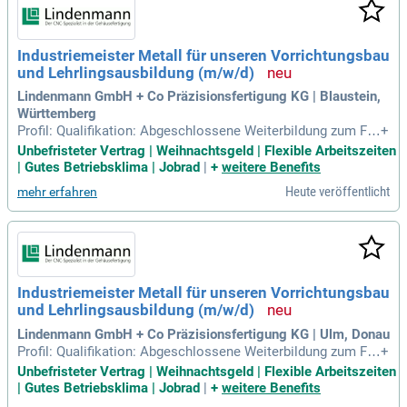
Industriemeister Metall für unseren Vorrichtungsbau
und Lehrlingsausbildung (m/w/d)
Lindenmann GmbH + Co Präzisionsfertigung KG | Blaustein,
Württemberg
Profil: Qualifikation: Abgeschlossene Weiterbildung zum Fei
+
nwerkmechanikermeister, Industriemeister, Werkzeugmache
Unbefristeter Vertrag | Weihnachtsgeld | Flexible Arbeitszeiten
rmeister oder staatlich geprüften Techniker im Bereich Mas
| Gutes Betriebsklima | Jobrad
|
+
weitere Benefits
chinenbau (m/w/d).
Heute veröffentlicht
mehr erfahren
Industriemeister Metall für unseren Vorrichtungsbau
und Lehrlingsausbildung (m/w/d)
Lindenmann GmbH + Co Präzisionsfertigung KG | Ulm, Donau
Profil: Qualifikation: Abgeschlossene Weiterbildung zum Fei
+
nwerkmechanikermeister, Industriemeister, Werkzeugmache
Unbefristeter Vertrag | Weihnachtsgeld | Flexible Arbeitszeiten
rmeister oder staatlich geprüften Techniker im Bereich Mas
| Gutes Betriebsklima | Jobrad
|
+
weitere Benefits
chinenbau (m/w/d).