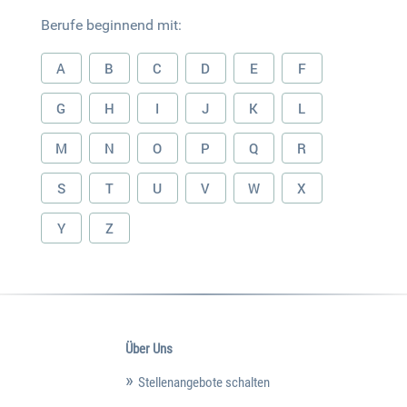
Berufe beginnend mit:
A
B
C
D
E
F
G
H
I
J
K
L
M
N
O
P
Q
R
S
T
U
V
W
X
Y
Z
Über Uns
Stellenangebote schalten