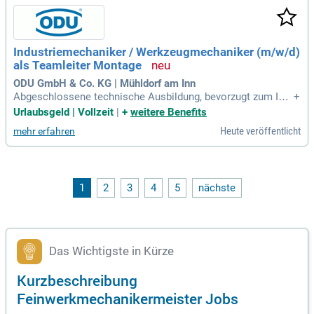
Industriemechaniker / Werkzeugmechaniker (m/w/d)
als Teamleiter Montage
ODU GmbH & Co. KG | Mühldorf am Inn
Abgeschlossene technische Ausbildung, bevorzugt zum Ind
+
ustriemechaniker, Werkzeugmechaniker, Feinwerkmechanik
Urlaubsgeld | Vollzeit
|
+
weitere Benefits
er, Mechatroniker o.Ä. bestenfalls mit Weiterbildung zum M
Heute veröffentlicht
mehr erfahren
eister/Techniker; Mehrjährige Berufserfahrung im Bereich M
ontage oder anderen Produktionsbereichen
1
2
3
4
5
nächste
Das Wichtigste in Kürze
Kurzbeschreibung
Feinwerkmechanikermeister Jobs