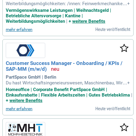
Weiterbildungsmöglichkeiten: /innen: Feinwerkmechaniker
+
meister (m/w/d); Industriemeister (m/w/d) – Metall.
Vermögenswirksame Leistungen | Weihnachtsgeld |
Betriebliche Altersvorsorge | Kantine |
Weiterbildungsmöglichkeiten
|
+
weitere Benefits
Heute veröffentlicht
mehr erfahren
Customer Success Manager - Onboarding / KPIs /
SAP-MM (m/w/d)
PartSpace GmbH | Berlin
Du hast Wirtschaftsingeneieurswesen, Maschinenbau, Wirts
+
chaftsinformatik studiert oder eine alternative Ausbildung
Homeoffice | Corporate Benefit PartSpace GmbH |
mit Weiterbildung zum Maschinenbautechniker (m/w/d), Fei
Einkaufsrabatte | Flexible Arbeitszeiten | Gutes Betriebsklima
|
nwerkmechanikermeister (m/w/d) und/oder Betriebswirt
+
weitere Benefits
(m/w/d) absolviert; Du hast
Heute veröffentlicht
mehr erfahren