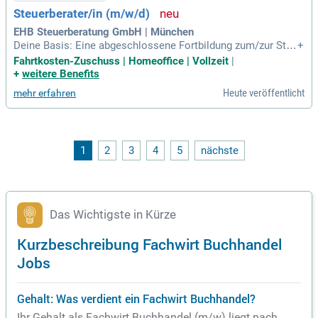
Steuerberater/in (m/w/d)
EHB Steuerberatung GmbH | München
Deine Basis: Eine abgeschlossene Fortbildung zum/zur Steu
+
erfachwirt In oder Bilanzbuchhalter In. Alternativ stehst du k
Fahrtkosten-Zuschuss | Homeoffice | Vollzeit
|
urz vor deinem Abschluss der Fortbildung; auch dann freuen
+
weitere Benefits
wir uns auf deine Bewerbung!
Heute veröffentlicht
mehr erfahren
1
2
3
4
5
nächste
Das Wichtigste in Kürze
Kurzbeschreibung Fachwirt Buchhandel
Jobs
Gehalt: Was verdient ein Fachwirt Buchhandel?
Ihr Gehalt als Fachwirt Buchhandel (m/w) liegt nach