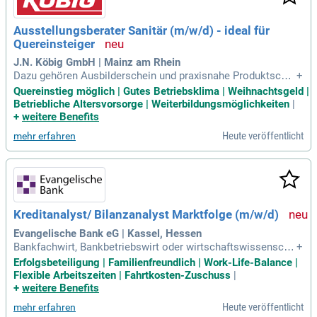
Ausstellungsberater Sanitär (m/w/d) - ideal für
Quereinsteiger
J.N. Köbig GmbH | Mainz am Rhein
Dazu gehören Ausbilderschein und praxisnahe Produktschul
+
ungen sowie individuelle Fortbildungen, zum Beispiel der Ab
Quereinstieg möglich | Gutes Betriebsklima | Weihnachtsgeld |
schluss als Handelsfachwirt:in oder Bilanzbuchhalter:in.
Betriebliche Altersvorsorge | Weiterbildungsmöglichkeiten
|
+
weitere Benefits
Heute veröffentlicht
mehr erfahren
Kreditanalyst/ Bilanzanalyst Marktfolge (m/w/d)
Evangelische Bank eG | Kassel, Hessen
Bankfachwirt, Bankbetriebswirt oder wirtschaftswissenscha
+
ftliches Studium, ist von Vorteil. Du verfügst idealerweise ü
Erfolgsbeteiligung | Familienfreundlich | Work-Life-Balance |
ber Berufserfahrung im gewerblichen Kreditgeschäft, in der
Flexible Arbeitszeiten | Fahrtkosten-Zuschuss
|
Kreditanalyse, Bilanzanalyse oder Bonitätsbeurteilung.
+
weitere Benefits
Heute veröffentlicht
mehr erfahren