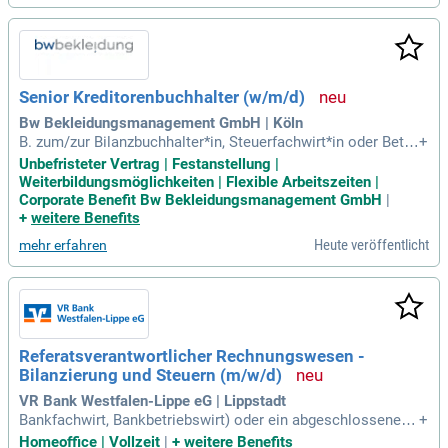
Senior Kreditorenbuchhalter (w/m/d)
Bw Bekleidungsmanagement GmbH | Köln
B. zum/zur Bilanzbuchhalter*in, Steuerfachwirt*in oder Betri
+
ebswirt*in); Mehrjährige Berufspraxis im Rechnungswesen;
Unbefristeter Vertrag | Festanstellung |
Gute Kenntnisse in Buchführung, Handels- und Steuerrecht
Weiterbildungsmöglichkeiten | Flexible Arbeitszeiten |
(z. B.
Corporate Benefit Bw Bekleidungsmanagement GmbH
|
+
weitere Benefits
Heute veröffentlicht
mehr erfahren
Referatsverantwortlicher Rechnungswesen -
Bilanzierung und Steuern (m/w/d)
VR Bank Westfalen-Lippe eG | Lippstadt
Bankfachwirt, Bankbetriebswirt) oder ein abgeschlossenes
+
Studium mit Schwerpunkt Finanzen, Rechnungswesen, Steu
Homeoffice | Vollzeit
|
+
weitere Benefits