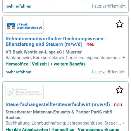
ern oder Banking.
Heute veröffentlicht
mehr erfahren
Referatsverantwortlicher Rechnungswesen -
Bilanzierung und Steuern (m/w/d)
VR Bank Westfalen-Lippe eG | Münster
Bankfachwirt, Bankbetriebswirt) oder ein abgeschlossenes
+
Studium mit Schwerpunkt Finanzen, Rechnungswesen, Steu
Homeoffice | Vollzeit
|
+
weitere Benefits
ern oder Banking.
Heute veröffentlicht
mehr erfahren
Steuerfachangestellte/Steuerfachwirt (m/w/d)
Steuerberater Matenaar-Emundts & Partner PartG mbB |
Bochum
Buchhaltung; Lohnbuchhaltung; Jahresabschlüsse; Steuerer
+
klärungen. Abgeschlossene Berufsausbildung als Steuerfac
Flexible Arbeitszeiten | Homeoffice | Vermögenswirksame