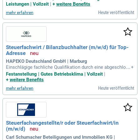
hangestellte/r oder Steuerfachwirt/in, gerne auch Fachassis
Leistungen | Vollzeit
|
+
weitere Benefits
tenten Lohn und Gehalt.
Heute veröffentlicht
mehr erfahren
Steuerfachwirt / Bilanzbuchhalter (m/w/d) für Top-
Adresse
HAPEKO Deutschland GmbH | Marburg
Einschlägige fachliche Qualifikation durch eine abgeschloss
+
ene Weiterbildung zum Steuerfachwirt und/oder Bilanzbuchh
Festanstellung | Gutes Betriebsklima | Vollzeit
|
alter (m/w/d) oder eine vergleichbare Qualifikation mit Sch
+
weitere Benefits
werpunkt Rechnungswesen; Mehrjährige Berufserfahrung in
Heute veröffentlicht
mehr erfahren
Finanzbuchhaltung, Bilanzierung
Steuerfachangestellte/r oder Steuerfachwirt/in
(m/w/d)
Carl Schumacher Beteiligungen und Immobilien KG |