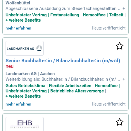
Wolfenbüttel
Abgeschlossene Ausbildung zum Steuerfachangestellten od
+
er Weiterbildung zum Steuerfachwirt; Mehrjährige Erfahrung
Unbefristeter Vertrag | Festanstellung | Homeoffice | Teilzeit
|
in der Erstellung betrieblicher Jahresabschlüsse unterschie
+
weitere Benefits
dlicher Rechtsformen; Fundierte Kenntnisse im Steuer- und
Heute veröffentlicht
mehr erfahren
Handelsrecht; Sicherer
Senior Buchhalter:in / Bilanzbuchhalter:in (m/w/d)
Landmarken AG | Aachen
Weiterbildung als: Buchhalter:in / Bilanzbuchhalter:in (m/w/
+
d); oder Steuerfachangestellte:r / Steuerfachwirt:in (m/w/d);
Gutes Betriebsklima | Flexible Arbeitszeiten | Homeoffice |
oder vergleichbare kaufmännische Ausbildung mit Schwerp
Unbefristeter Vertrag | Betriebliche Altersvorsorge
|
unkt Rechnungswesen/Steuern.
+
weitere Benefits
Heute veröffentlicht
mehr erfahren