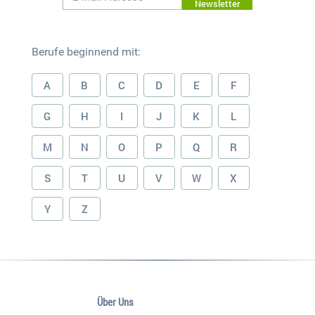
Newsletter
Berufe beginnend mit:
A
B
C
D
E
F
G
H
I
J
K
L
M
N
O
P
Q
R
S
T
U
V
W
X
Y
Z
Über Uns