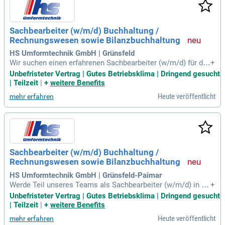
Sachbearbeiter (w/m/d) Buchhaltung /
Rechnungswesen sowie Bilanzbuchhaltung
HS Umformtechnik GmbH | Grünsfeld
Wir suchen einen erfahrenen Sachbearbeiter (w/m/d) für die
+
Buchhaltung und Bilanzbuchhaltung. Wenn Zahlen Dein Ele
Unbefristeter Vertrag | Gutes Betriebsklima | Dringend gesucht
ment sind und Verantwortung Dich motiviert, freuen wir uns
| Teilzeit
|
+
weitere Benefits
auf Deine Bewerbung! Unser mittelständisches Industrieunt
Heute veröffentlicht
mehr erfahren
ernehmen bietet sowohl Vollzeit- als auch Teilzeitstellen a
n. Du übernimmst die eigenständige Finanzbuchhaltung, inkl
usive der Prüfung und Kontierung von Rechnungen sowie de
r Steuerung des Zahlungsverkehrs. Zusätzlich kannst Du in
der Bilanzbuchhaltung Monats- und Jahresabschlüsse nach
HGB erstellen. Werde Teil unseres engagierten Teams und b
Sachbearbeiter (w/m/d) Buchhaltung /
ringe Dein Know-how aktiv in die Unternehmenssteuerung ei
Rechnungswesen sowie Bilanzbuchhaltung
n!
HS Umformtechnik GmbH | Grünsfeld-Paimar
Werde Teil unseres Teams als Sachbearbeiter (w/m/d) in de
+
r Buchhaltung oder Bilanzbuchhaltung! Wir suchen ab sofort
Unbefristeter Vertrag | Gutes Betriebsklima | Dringend gesucht
Verstärkung in Vollzeit oder Teilzeit. Zahlen und Verantwort
| Teilzeit
|
+
weitere Benefits
ung sind deine Stärken? Dann bist du bei unserem mittelstä
Heute veröffentlicht
mehr erfahren
ndischen Industrieunternehmen genau richtig. Du übernimm