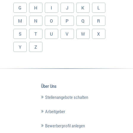
G
H
I
J
K
L
M
N
O
P
Q
R
S
T
U
V
W
X
Y
Z
Über Uns
Stellenangebote schalten
Arbeitgeber
Bewerberprofil anlegen