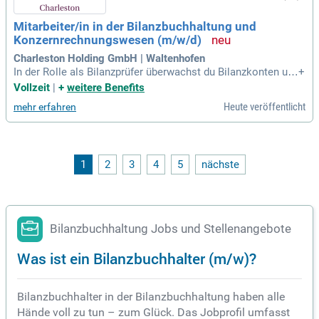
stützen wir Sie dabei. Profitieren Sie von flexiblen Arbeitszei
ten, 30 Tagen Urlaub, bis zu 3 Tagen Homeoffice pro Woche
Mitarbeiter/in in der Bilanzbuchhaltung und
und umfangreichen Weiterbildungsangeboten.
Konzernrechnungswesen (m/w/d)
Charleston Holding GmbH | Waltenhofen
In der Rolle als Bilanzprüfer überwachst du Bilanzkonten un
+
d gewährleistest die Einhaltung von Bilanzierungsprinzipien
Vollzeit
|
+
weitere Benefits
und Werthaltigkeit. Du bist verantwortlich für die monatliche
Heute veröffentlicht
mehr erfahren
und jährliche Abschlussprüfung, einschließlich der Konsolid
ierung von rund 70 Gesellschaften. Dabei unterstützt du die
Geschäftsführung sowie das Rechnungswesen und Controlli
ng aktiv. Zudem erstellst du umfangreiche Rechnungswesen
-Berichtspakete und arbeitest eng mit der italienischen Mutt
1
2
3
4
5
nächste
ergesellschaft zusammen. Deine Expertise ist auch bei der
Koordination mit Wirtschaftsprüfern und Steuerberatern gefr
agt. Schließlich übernimmst du die strategische Ausrichtun
g des Cash-Managements und verwaltest Kreditkarten, Debi
tkarten sowie Bankkonten erfolgreich.
Bilanzbuchhaltung Jobs und Stellenangebote
Was ist ein Bilanzbuchhalter (m/w)?
Bilanzbuchhalter in der Bilanzbuchhaltung haben alle
Hände voll zu tun – zum Glück. Das Jobprofil umfasst