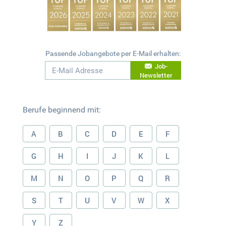
Passende Jobangebote per E-Mail erhalten:
Job-
Newsletter
Berufe beginnend mit:
A
B
C
D
E
F
G
H
I
J
K
L
M
N
O
P
Q
R
S
T
U
V
W
X
Y
Z