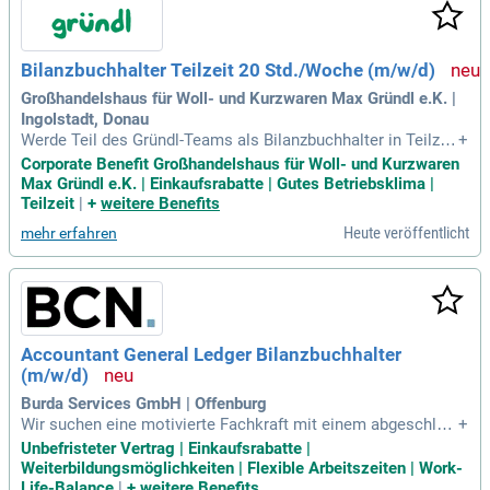
oße Marketingstrategie, sondern unser Kerngeschäft. Beglei
ten Sie uns auf dieser spannenden Reise und gestalten Sie g
emeinsam mit uns die Energiewende aktiv mit.
Bilanzbuchhalter Teilzeit 20 Std./Woche (m/w/d)
Großhandelshaus für Woll- und Kurzwaren Max Gründl e.K. |
Ingolstadt, Donau
Werde Teil des Gründl-Teams als Bilanzbuchhalter in Teilzeit
+
(20 Std./Woche) in Ingolstadt! Unser mehrfach ausgezeichn
Corporate Benefit Großhandelshaus für Woll- und Kurzwaren
etes Familienunternehmen ist eine führende Marke für Woll
Max Gründl e.K. | Einkaufsrabatte | Gutes Betriebsklima |
e und Handarbeitsprodukte in Deutschland und Europa. Bei
Teilzeit
|
+
weitere Benefits
Gründl erwartet dich ein motiviertes Team von über 100 Per
Heute veröffentlicht
mehr erfahren
sönlichkeiten, das eine starke Unternehmenskultur lebt. Dei
ne Aufgaben sind vielseitig und spannend, sodass dir nie lan
gweilig wird. Du bist verantwortlich für wichtige Bereiche un
serer Buchhaltung und Finanzorganisation. Bringe deine Fac
hkompetenz ein und gestalte aktiv die Zukunft unseres Unte
rnehmens mit!
Accountant General Ledger Bilanzbuchhalter
(m/w/d)
Burda Services GmbH | Offenburg
Wir suchen eine motivierte Fachkraft mit einem abgeschlos
+
senen betriebswirtschaftlichen Studium im Bereich Finance
Unbefristeter Vertrag | Einkaufsrabatte |
oder als Bilanzbuchhalter:in. Idealerweise bringst du relevan
Weiterbildungsmöglichkeiten | Flexible Arbeitszeiten | Work-
te Erfahrungen aus der Finanzbuchhaltung oder Wirtschafts
Life-Balance
|
+
weitere Benefits