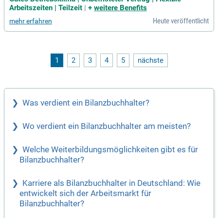
dir ein angenehmes Arbeitsumfeld in Herdecke mit kurzen E
Arbeitszeiten | Teilzeit
|
+
weitere Benefits
ntscheidungswegen und einem unterstützenden Team. Bei u
Heute veröffentlicht
mehr erfahren
ns arbeitest du eigenverantwortlich und betreust einen feste
n Mandantenstamm. Deine Aufgaben umfassen die Erstellu
ng von Finanzbuchhaltungen, Jahresabschlüssen und Steuer
erklärungen. Zudem bist du Ansprechpartner/in für Mandant
en und unterstützt bei Betriebsprüfungen. Wir freuen uns auf
1
2
3
4
5
nächste
deine Bewerbung und darauf, gemeinsam innovative Lösung
en in der Steuerberatung zu entwickeln!
Was verdient ein Bilanzbuchhalter?
Wo verdient ein Bilanzbuchhalter am meisten?
Welche Weiterbildungsmöglichkeiten gibt es für
Bilanzbuchhalter?
Karriere als Bilanzbuchhalter in Deutschland: Wie
entwickelt sich der Arbeitsmarkt für
Bilanzbuchhalter?