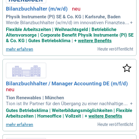
Gestalten Sie aktiv den Erfolg eines dynamischen Unterneh
Bilanzbuchhalter (m/w/d)
mens mit und bringen Sie Ihre Expertise in die Immobilienbr
anche ein!
Physik Instrumente (PI) SE & Co. KG | Karlsruhe, Baden
Werde Bilanzbuchhalter (w/m/d) im innovativen Finanzteam
+
von PI in Karlsruhe, einem führenden Anbieter in der Nanote
Flexible Arbeitszeiten | Weihnachtsgeld | Betriebliche
chnologie. Übernimm Verantwortung in der Hauptbuchhaltu
Altersvorsorge | Corporate Benefit Physik Instrumente (PI) SE
ng und sorge für transparente Finanzinformationen. Dein Fa
& Co. KG | Gutes Betriebsklima
|
+
weitere Benefits
chwissen treibt die Weiterentwicklung moderner Finanzproz
Heute veröffentlicht
mehr erfahren
esse und die Digitalisierung voran. So leistest Du einen ents
cheidenden Beitrag zur nachhaltigen Zukunft von PI und HO
ERBIGER. Du führst eigenständig die Hauptbuchhaltung meh
rerer Gesellschaften und gewährleistest eine korrekte Rech
nungslegung. Bewirb Dich jetzt und gestalte die finanzielle Z
ukunft eines Weltmarktführers aktiv mit!
Bilanzbuchhalter / Manager Accounting DE (m/f/d)
Tion Renewables | München
Tion ist Ihr Partner für den Übergang zu einer nachhaltigen E
+
nergiezukunft. Wir entwickeln und betreiben Erneuerbare-En
Gutes Betriebsklima | Weiterbildungsmöglichkeiten | Flexible
ergien-Anlagen in ganz Europa und suchen engagierte Talent
Arbeitszeiten | Homeoffice | Vollzeit
|
+
weitere Benefits
e zur Verstärkung unseres Teams. Als Portfoliounternehme
Heute veröffentlicht
mehr erfahren
n von EQT investieren wir in zukunftsfähige Energieinfrastru
ktur. Mit über 800 MW an Solar- und Windprojekten setzen w
ir auf Wachstum und Innovation. Nachhaltigkeit ist keine bl