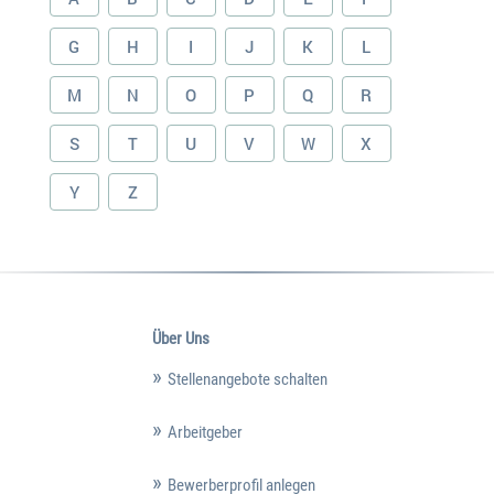
G
H
I
J
K
L
M
N
O
P
Q
R
S
T
U
V
W
X
Y
Z
Über Uns
Stellenangebote schalten
Arbeitgeber
Bewerberprofil anlegen