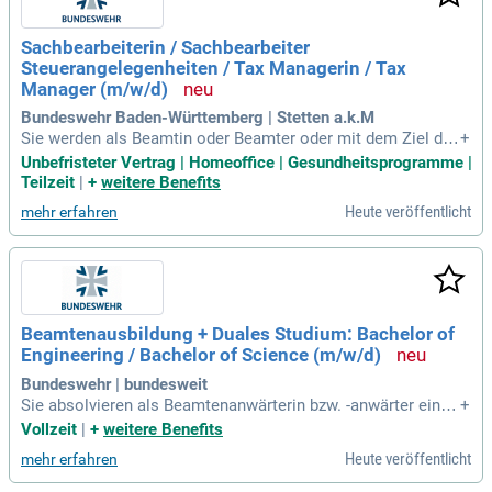
Sachbearbeiterin / Sachbearbeiter
Steuerangelegenheiten / Tax Managerin / Tax
Manager (m/w/d)
Bundeswehr Baden-Württemberg | Stetten a.k.M
Sie werden als Beamtin oder Beamter oder mit dem Ziel der
+
Verbeamtung in ein unbefristetes Arbeitsverhältnis eingeste
Unbefristeter Vertrag | Homeoffice | Gesundheitsprogramme |
llt. Sie erwartet ein attraktives Gehalt.
Teilzeit
|
+
weitere Benefits
Heute veröffentlicht
mehr erfahren
Beamtenausbildung + Duales Studium: Bachelor of
Engineering / Bachelor of Science (m/w/d)
Bundeswehr | bundesweit
Sie absolvieren als Beamtenanwärterin bzw. -anwärter ein d
+
uales Studium. Neben dem technischen Studium an einer öf
Vollzeit
|
+
weitere Benefits
fentlichen Hochschule durchlaufen Sie eine qualifizierende
Heute veröffentlicht
mehr erfahren
Laufbahnausbildung in der Bundeswehrverwaltung.