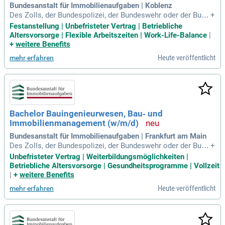
Bundesanstalt für Immobilienaufgaben | Koblenz
Des Zolls, der Bundespolizei, der Bundeswehr oder der Bund
+
esanstalt Technisches Hilfswerk (THW).
Festanstellung | Unbefristeter Vertrag | Betriebliche
Altersvorsorge | Flexible Arbeitszeiten | Work-Life-Balance
|
+
weitere Benefits
Heute veröffentlicht
mehr erfahren
Bachelor Bauingenieurwesen, Bau‑ und
Immobilienmanagement (w/m/d)
Bundesanstalt für Immobilienaufgaben | Frankfurt am Main
Des Zolls, der Bundespolizei, der Bundeswehr oder der Bund
+
esanstalt Technisches Hilfswerk (THW).
Unbefristeter Vertrag | Weiterbildungsmöglichkeiten |
Betriebliche Altersvorsorge | Gesundheitsprogramme | Vollzeit
|
+
weitere Benefits
Heute veröffentlicht
mehr erfahren