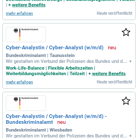
|
+
weitere Benefits
Heute veröffentlicht
mehr erfahren
Cyber-Analystin / Cyber-Analyst (w/m/d)
Bundeskriminalamt | Taunusstein
Wir gestalten im Verbund der Polizeien des Bundes und der
+
Länder sowie mit den weiteren nationalen und international
Work-Life-Balance | Flexible Arbeitszeiten |
en Partnern die Bekämpfung von Cybercrime auf nationaler
Weiterbildungsmöglichkeiten | Teilzeit
|
+
weitere Benefits
und internationaler Ebene und fokussieren uns bei der Krimi
Heute veröffentlicht
mehr erfahren
nalitätsbekämpfung
Cyber-Analystin / Cyber-Analyst (w/m/d) -
Bundeskriminalamt
Bundeskriminalamt | Wiesbaden
Wir gestalten im Verbund der Polizeien des Bundes und der
+