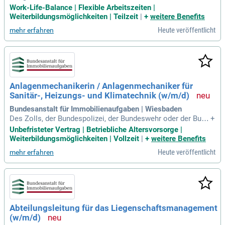
Länder sowie mit den weiteren nationalen und international
Work-Life-Balance | Flexible Arbeitszeiten |
en Partnern die Bekämpfung von Cybercrime auf nationaler
Weiterbildungsmöglichkeiten | Teilzeit
|
+
weitere Benefits
und internationaler Ebene und fokussieren uns bei der Krimi
Heute veröffentlicht
mehr erfahren
nalitätsbekämpfung
Anlagenmechanikerin / Anlagenmechaniker für
Sanitär-, Heizungs- und Klimatechnik (w/m/d)
Bundesanstalt für Immobilienaufgaben | Wiesbaden
Des Zolls, der Bundespolizei, der Bundeswehr oder der Bund
+
esanstalt Technisches Hilfswerk (THW).
Unbefristeter Vertrag | Betriebliche Altersvorsorge |
Weiterbildungsmöglichkeiten | Vollzeit
|
+
weitere Benefits
Heute veröffentlicht
mehr erfahren
Abteilungsleitung für das Liegenschaftsmanagement
(w/m/d)