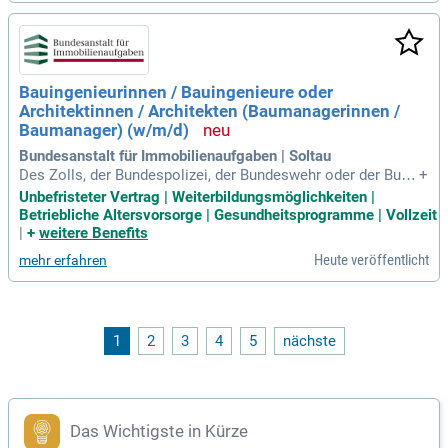
Bauingenieurinnen / Bauingenieure oder
Architektinnen / Architekten (Baumanagerinnen /
Baumanager) (w/m/d)
Bundesanstalt für Immobilienaufgaben | Soltau
Des Zolls, der Bundespolizei, der Bundeswehr oder der Bund
+
esanstalt Technisches Hilfswerk (THW).
Unbefristeter Vertrag | Weiterbildungsmöglichkeiten |
Betriebliche Altersvorsorge | Gesundheitsprogramme | Vollzeit
|
+
weitere Benefits
Heute veröffentlicht
mehr erfahren
1
2
3
4
5
nächste
Das Wichtigste in Kürze