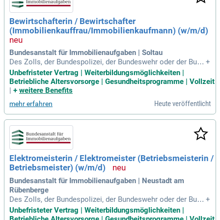
Bewirtschafterin / Bewirtschafter
(Immobilienkauffrau/Immobilienkaufmann) (w/m/d)
Bundesanstalt für Immobilienaufgaben | Soltau
Des Zolls, der Bundespolizei, der Bundeswehr oder der Bund
+
esanstalt Technisches Hilfswerk (THW).
Unbefristeter Vertrag | Weiterbildungsmöglichkeiten |
Betriebliche Altersvorsorge | Gesundheitsprogramme | Vollzeit
|
+
weitere Benefits
Heute veröffentlicht
mehr erfahren
Elektromeisterin / Elektromeister (Betriebsmeisterin /
Betriebsmeister) (w/m/d)
Bundesanstalt für Immobilienaufgaben | Neustadt am
Rübenberge
Des Zolls, der Bundespolizei, der Bundeswehr oder der Bund
+
esanstalt Technisches Hilfswerk (THW).
Unbefristeter Vertrag | Weiterbildungsmöglichkeiten |
Betriebliche Altersvorsorge | Gesundheitsprogramme | Vollzeit