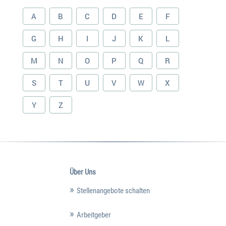
A
B
C
D
E
F
G
H
I
J
K
L
M
N
O
P
Q
R
S
T
U
V
W
X
Y
Z
Über Uns
Stellenangebote schalten
Arbeitgeber