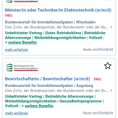
Meister/in oder Techniker/in Elektrotechnik (w/m/d)
Bundesanstalt für Immobilienaufgaben | Wiesbaden
Des Zolls, der Bundespolizei, der Bundeswehr oder der Bund
+
esanstalt Technisches Hilfswerk (THW).
Unbefristeter Vertrag | Gutes Betriebsklima | Betriebliche
Altersvorsorge | Weiterbildungsmöglichkeiten | Vollzeit
|
+
weitere Benefits
Heute veröffentlicht
mehr erfahren
Bewirtschafterin / Bewirtschafter (w/m/d)
Bundesanstalt für Immobilienaufgaben | Augsburg
Des Zolls, der Bundespolizei, der Bundeswehr oder der Bund
+
esanstalt Technisches Hilfswerk (THW).
Unbefristeter Vertrag | Betriebliche Altersvorsorge |
Weiterbildungsmöglichkeiten | Gesundheitsprogramme |
Vollzeit
|
+
weitere Benefits
Heute veröffentlicht
mehr erfahren