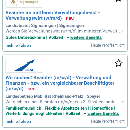
Beamter im mittleren Verwaltungsdienst -
Verwaltungswirt (w/m/d)
Landratsamt Sigmaringen | Sigmaringen
Werden Sie Verwaltungswirt (w/m/d) im mittleren Verwaltu
+
ngsdienst! In dieser zweijährigen Ausbildung arbeiten Sie ak
Gutes Betriebsklima | Vollzeit
|
+
weitere Benefits
tiv im Landratsamt und lernen die verschiedenen Fachbereic
Heute veröffentlicht
mehr erfahren
he kennen. Von Anfang an sind Sie Teil des Teams und kön
nen Ihre Fähigkeiten einbringen. Die theoretische Ausbildun
g findet blockweise an der Humpis-Schule in Ravensburg st
att. Im zweiten Jahr besuchen Sie einen intensiven Lehrgan
g an der Verwaltungsschule des Gemeindetags in Balingen.
Nutzen Sie diese Chance, um eine sichere Beamtenlaufbahn
Wir suchen: Beamter (m/w/d) - Verwaltung und
zu starten und gestalten Sie die Zukunft Ihrer Gemeinde akti
Finanzen - bzw. ein vergleichbarer Beschäftigter
v mit!
(m/w/d)
Landesbetrieb Mobilität Rheinland-Pfalz | Speyer
Wir suchen einen Beamten (m/w/d) des 3. Einstiegsamtes d
+
er Fachrichtung 1, Verwaltung und Finanzen in Speyer. Als T
Familienfreundlich | Flexible Arbeitszeiten | Homeoffice |
eil unseres Teams gestalten Sie das Straßen- und Radwege
Weiterbildungsmöglichkeiten | Vollzeit
|
+
weitere Benefits
netz von rund 18.700 Kilometern in Rheinland-Pfalz. Ihre Auf
Heute veröffentlicht
mehr erfahren
gaben umfassen die Mitwirkung bei Planfeststellungs- und
Plangenehmigungsverfahren sowie die Durchführung von Ab