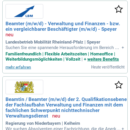
stimmungsverfahren im Straßenrecht. Zudem sind Sie an Ra
umordnungsverfahren und Bauleitplanungen beteiligt. Verha
ndlungen mit öffentlichen und privaten Trägern sowie der Ab
schluss von Vereinbarungen gehören ebenfalls zu Ihrem Auf
Beamter (m/w/d) - Verwaltung und Finanzen - bzw.
gabenspektrum. Bewerben Sie sich jetzt und werden Sie Teil
ein vergleichbarer Beschäftigter (m/w/d) - Speyer
unserer wichtigen Verkehrsorganisation!
Landesbetrieb Mobilität Rheinland-Pfalz | Speyer
Suchen Sie eine spannende Herausforderung im Bereich Ver
+
waltung und Finanzen? Wir bieten eine attraktive Stelle, in d
Familienfreundlich | Flexible Arbeitszeiten | Homeoffice |
er Sie an Planfeststellungs- und Plangenehmigungsverfahre
Weiterbildungsmöglichkeiten | Vollzeit
|
+
weitere Benefits
n für das Straßenrecht mitwirken. Ihre Aufgaben umfassen
Heute veröffentlicht
mehr erfahren
Raumordnungsverfahren, Bauleitplanungen und Verhandlung
en mit öffentlichen Trägern. Voraussetzungen sind ein erfol
greicher Abschluss im Vorbereitungsdienst oder Angestellt
enlehrgang, Verhandlungsgeschick und eine selbstständige
Arbeitsweise. Wir garantieren einen sicheren Arbeitsplatz, fl
exible Arbeitszeiten und umfassende Weiterbildungsmöglic
Beamtin / Beamter (m/w/d) der 2. Qualifikationsebene
hkeiten. Profitieren Sie von attraktiven Sozialleistungen und
der Fachlaufbahn Verwaltung und Finanzen mit dem
der Vereinbarkeit von Beruf und Familie – bewerben Sie sic
h jetzt!
fachlichen Schwerpunkt nichttechnischer
Verwaltungsdienst
Regierung von Niederbayern | Kelheim
Wir suchen Absolventen einer Fachrichtung, die die Anerken
+