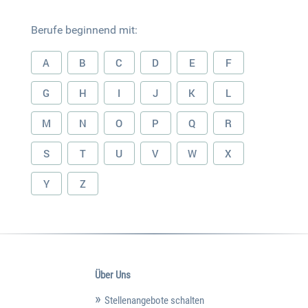
Berufe beginnend mit:
A
B
C
D
E
F
G
H
I
J
K
L
M
N
O
P
Q
R
S
T
U
V
W
X
Y
Z
Über Uns
Stellenangebote schalten