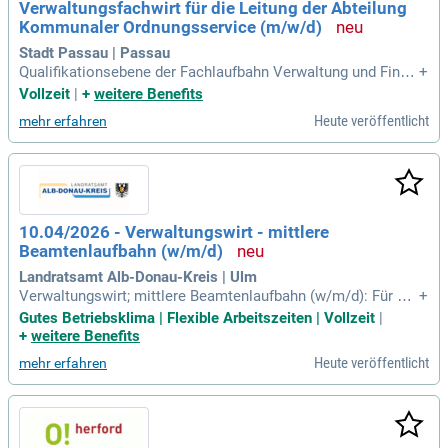
Verwaltungsfachwirt für die Leitung der Abteilung
e C oder CE erforderlich. Das Auswahlverfahren umfasst Sp
ort- und praktische Tests sowie ein Vorstellungsgespräch, u
Kommunaler Ordnungsservice (m/w/d)
m die besten Talente zu finden.
Stadt Passau | Passau
Qualifikationsebene der Fachlaufbahn Verwaltung und Finan
+
zen oder die abgeschlossene entsprechende modulare Qual
Vollzeit
|
+
weitere Benefits
ifizierung; im Beschäftigtenbereich der abgeschlossene Bes
Heute veröffentlicht
mehr erfahren
chäftigtenlehrgang II (Verwaltungsfachwirt/in); Führerschein
Klasse B (Nachweis ist
10.04/2026 - Verwaltungswirt - mittlere
Beamtenlaufbahn (w/m/d)
Landratsamt Alb-Donau-Kreis | Ulm
Verwaltungswirt; mittlere Beamtenlaufbahn (w/m/d): Für da
+
s Ausbildungsjahr 2027. Der Beruf für Nachwuchskräfte, die
Gutes Betriebsklima | Flexible Arbeitszeiten | Vollzeit
|
in einem vielfältigen, interessanten und lebensnahen Aufgab
+
weitere Benefits
enbereich unter Anwendung von Gesetzen arbeiten möchte
Heute veröffentlicht
mehr erfahren
n.