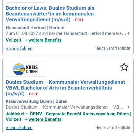
Bachelor of Laws: Duales Studium als
Beamtenanwärter*in im kommunalen
Verwaltungsdienst (m/w/d)
Hansestadt Herford | Herford
Zum 01.08.2027 sind bei der Hansestadt Herford mehrere A
+
usbildungsplätze in folgendem Beruf zu besetzen: Bachelor
Vollzeit
|
+
weitere Benefits
of Laws: Duales Studium als Beamtenanwärter*in im komm
Heute veröffentlicht
mehr erfahren
unalen Verwaltungsdienst (m/w/d): Der Umgang mit Mensc
hen macht Ihnen Spaß, Sie haben
Duales Studium – Kommunaler Verwaltungsdienst –
VBWL Bachelor of Arts im Beamtenverhältnis
(m/w/d)
Kreisverwaltung Düren | Düren
Duales Studium – Kommunaler Verwaltungsdienst – VBWL
+
Bachelor of Arts im Beamtenverhältnis (m/w/d) für die Kreis
Jobticket – ÖPNV | Corporate Benefit Kreisverwaltung Düren |
verwaltung Düren 2027: Über uns: Der Kreis Düren steht vor
Vollzeit
|
+
weitere Benefits
einem spannenden Wandel.
Heute veröffentlicht
mehr erfahren