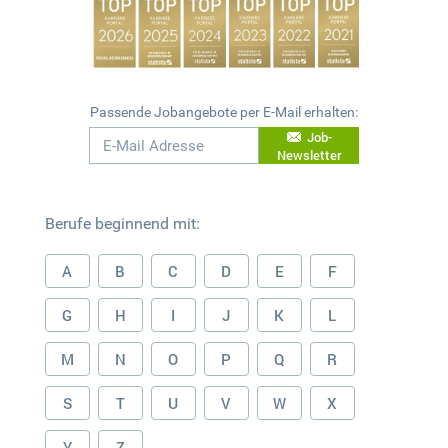
Passende Jobangebote per E-Mail erhalten:
Job-
Newsletter
Berufe beginnend mit:
A
B
C
D
E
F
G
H
I
J
K
L
M
N
O
P
Q
R
S
T
U
V
W
X
Y
Z