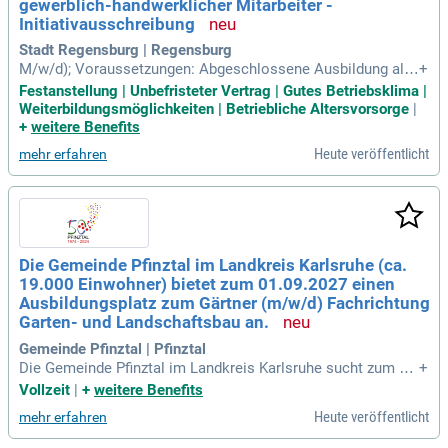
gewerblich-handwerklicher Mitarbeiter -
schen Team ein!
Initiativausschreibung
Stadt Regensburg | Regensburg
M/w/d); Voraussetzungen: Abgeschlossene Ausbildung als
+
Gärtner/-in (m/w/d) der Fachrichtungen Garten- und Landsch
Festanstellung | Unbefristeter Vertrag | Gutes Betriebsklima |
aftsbau, Zierpflanzenbau oder Baumschule, Führerscheinkla
Weiterbildungsmöglichkeiten | Betriebliche Altersvorsorge
|
sse B; Gartenarbeiter / Gärtnerhelfer (m/w/d); Voraussetzun
+
weitere Benefits
gen: Handwerkliche Berufserfahrung
Heute veröffentlicht
mehr erfahren
Die Gemeinde Pfinztal im Landkreis Karlsruhe (ca.
19.000 Einwohner) bietet zum 01.09.2027 einen
Ausbildungsplatz zum Gärtner (m/w/d) Fachrichtung
Garten- und Landschaftsbau an.
Gemeinde Pfinztal | Pfinztal
Die Gemeinde Pfinztal im Landkreis Karlsruhe sucht zum 01.
+
09.2027 motivierte Auszubildende für den Beruf des Gärtner
Vollzeit
|
+
weitere Benefits
s (m/w/d) in der Fachrichtung Garten- und Landschaftsbau.
Heute veröffentlicht
mehr erfahren
Mit rund 19.000 Einwohnern bietet Pfinztal eine dynamische
Umgebung zum Lernen. Wenn du handwerklich geschickt bi