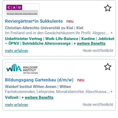
st und gerne im Freien arbeitest, bist du hier genau richtig! I
n deiner Ausbildung wirst du lernen, Außenanlagen zu gestal
ten und Pflanzen fachgerecht zu setzen. Diese abwechslung
sreiche Ausbildung umfasst auch das Anlegen von Gärten, T
Reviergärtner*in Sukkulente
errassen und weiteren Grünflächen. Bewirb dich jetzt und we
rde Teil unseres Teams, das die Natur mitgestaltet!
Christian-Albrechts-Universität zu Kiel | Kiel
Im Freiland und in den Gewächshäusern Ihr Profil: Abgeschl
+
ossene Qualifikation als Gärtnermeisterin der Fachrichtung
Unbefristeter Vertrag | Work-Life-Balance | Kantine | Jobticket
Blumen- und Zierpflanzenbau, Stauden- oder Baumschule od
– ÖPNV | Betriebliche Altersvorsorge
|
+
weitere Benefits
er eine vergleichbare Qualifikation, z.
Heute veröffentlicht
mehr erfahren
Bildungsgang Gartenbau (d/m/w)
Waldorf Institut Witten Annen | Witten
Fachdozierenden, Lehrprobe; Monatsberichte, Abschlussarb
+
eit; Selbststudium: Vertiefung der Seminarinhalte; Referate,
Vollzeit
|
+
weitere Benefits
Ausarbeitungen; selbstständiges Erarbeiten von Themen; gä
Heute veröffentlicht
mehr erfahren
rtnerische Praxis, Erfahrungsdokumentation; Schwerpunkte:
Gärtnerische Grundlagen