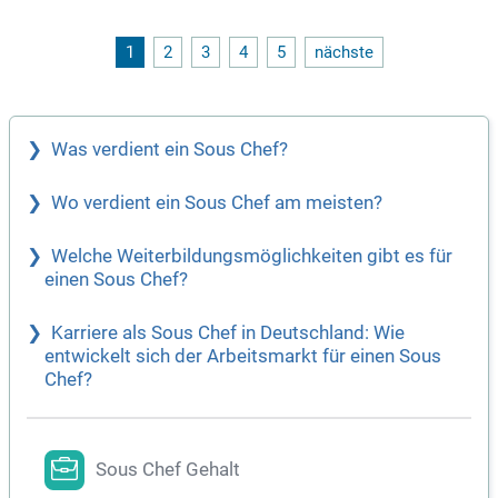
Kenntnisse in betriebswirtschaftlichen Abläufen und gesetzl
ichen Hygienerichtlinien (HACCP) sichern den reibungslose
n Ablauf. Kreativität, Teamgeist und eine starke Belastbarke
1
2
3
4
5
nächste
it prägen unser engagiertes Küchenteam für unvergessliche
Geschmackserlebnisse.
Was verdient ein Sous Chef?
Wo verdient ein Sous Chef am meisten?
Welche Weiterbildungsmöglichkeiten gibt es für
einen Sous Chef?
Karriere als Sous Chef in Deutschland: Wie
entwickelt sich der Arbeitsmarkt für einen Sous
Chef?
Sous Chef Gehalt