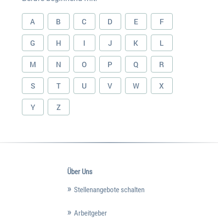
A
B
C
D
E
F
G
H
I
J
K
L
M
N
O
P
Q
R
S
T
U
V
W
X
Y
Z
Über Uns
Stellenangebote schalten
Arbeitgeber