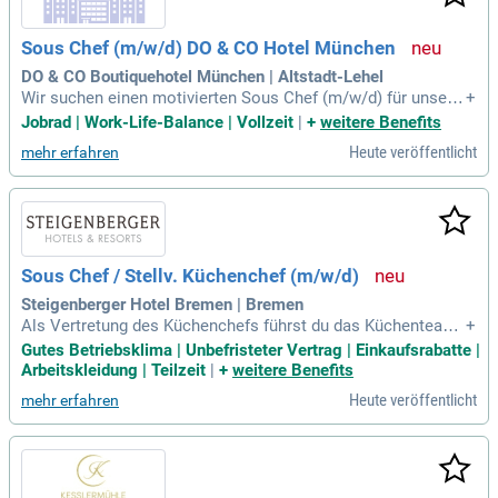
b Dich jetzt, um Qualitätsstandards in der Küche zu gewährl
eisten!
Sous Chef (m/w/d) DO & CO Hotel München
DO & CO Boutiquehotel München | Altstadt-Lehel
Wir suchen einen motivierten Sous Chef (m/w/d) für unser i
+
nternationales Bistro Konzept. In dieser verantwortungsvoll
Jobrad | Work-Life-Balance | Vollzeit
|
+
weitere Benefits
en Position leiten Sie unser Küchenteam und koordinieren d
Heute veröffentlicht
mehr erfahren
as tägliche à la Carte-Geschäft. Sie stellen die Einhaltung d
er Hygienevorgaben nach HACCP sicher und fördern die kon
tinuierliche Verbesserung der Arbeitsabläufe. Ihre Qualifikati
on umfasst eine abgeschlossene Berufsausbildung als Koc
h sowie Erfahrung in vergleichbaren Positionen. Führungsko
mpetenz und ein hohes Qualitätsbewusstsein sind essenzie
Sous Chef / Stellv. Küchenchef (m/w/d)
ll. Werden Sie Teil unseres unterstützenden Teams und gest
alten Sie Ihre gastronomische Karriere in einem sicheren Un
Steigenberger Hotel Bremen | Bremen
ternehmen!
Als Vertretung des Küchenchefs führst du das Küchenteam
+
und garantierst reibungslose Abläufe im Tagesgeschäft. Du
Gutes Betriebsklima | Unbefristeter Vertrag | Einkaufsrabatte |
entwickelst kreative, saisonale Speisenangebote und mens
Arbeitskleidung | Teilzeit
|
+
weitere Benefits
chengerechte Buffets, die das gastronomische Konzept ber
Heute veröffentlicht
mehr erfahren
eichern. Hygienevorgaben nach HACCP werden von dir kons
equent eingehalten, während du Qualität und Wirtschaftlichk
eit sicherstellst. Mit täglicher operativer Mitarbeit am Pass
unterstützt du das Team, auch in stressigen Situationen. Dei
ne Verantwortlichkeiten umfassen Bestellungen, Wareneing