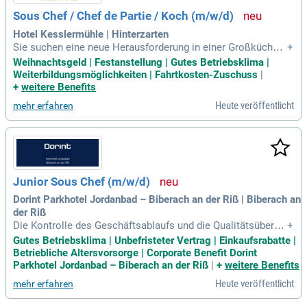
angskontrolle und Lageroptimierungen. Ein abgeschlossene
Sous Chef / Chef de Partie / Koch (m/w/d)
s Kochausbildung und hervorragende Deutschkenntnisse ru
nden dein Profil ab, während deine Teamorientierung und Fle
Hotel Kesslermühle | Hinterzarten
xibilität für optimale Ergebnisse sorgen.
Sie suchen eine neue Herausforderung in einer Großküche?
+
Wenn Sie eine abgeschlossene Ausbildung als Koch oder ei
Weihnachtsgeld | Festanstellung | Gutes Betriebsklima |
nschlägige Erfahrung mitbringen, sind Sie genau richtig bei
Weiterbildungsmöglichkeiten | Fahrtkosten-Zuschuss
|
uns! Wir legen Wert auf ein freundliches Miteinander und Te
+
weitere Benefits
amarbeit. Verantwortungsbewusstsein, Zuverlässigkeit und
Heute veröffentlicht
mehr erfahren
ein gepflegtes Erscheinungsbild sind für Sie selbstverständl
ich. Profitieren Sie von attraktiven Vorteilen wie Sonn- und F
eiertagszuschlägen, 25 Urlaubstagen sowie Weiterbildungs
möglichkeiten. Bewerben Sie sich jetzt und werden Sie Teil
unseres motivierten Teams in einer familiären Arbeitsatmo
sphäre!
Junior Sous Chef (m/w/d)
Dorint Parkhotel Jordanbad – Biberach an der Riß | Biberach an
der Riß
Die Kontrolle des Geschäftsablaufs und die Qualitätsüberwa
+
chung sind essenziell für den Küchenbetrieb. Zudem unterst
Gutes Betriebsklima | Unbefristeter Vertrag | Einkaufsrabatte |
ützen wir bei Inventuren sowie der internen Warenanforderu
Betriebliche Altersvorsorge | Corporate Benefit Dorint
ng und Bestellungen. Die Einarbeitung und Fortbildung der K
Parkhotel Jordanbad – Biberach an der Riß
|
+
weitere Benefits
üchenmitarbeiter sowie Auszubildenden stehen im Fokus. D
Heute veröffentlicht
mehr erfahren
urch kostenbewusstes Vor- und Zubereiten der Lebensmitte
l gewährleisten wir höchste Qualität. Unsere umfassenden