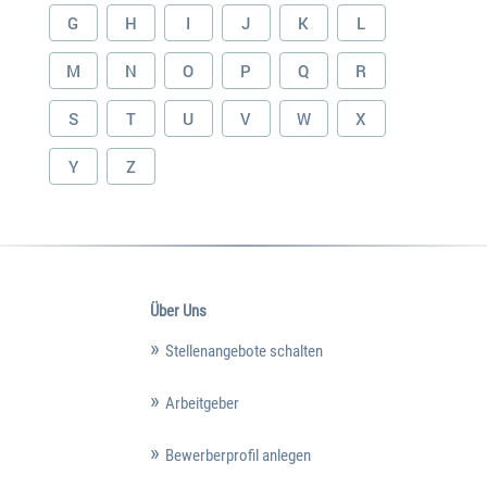
G
H
I
J
K
L
M
N
O
P
Q
R
S
T
U
V
W
X
Y
Z
Über Uns
Stellenangebote schalten
Arbeitgeber
Bewerberprofil anlegen