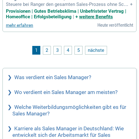
Steuere bei Ranger den gesamten Sales-Prozess ohne Schic
+
htdienst und Dialer. Profitiere von einem sicheren Fixum und
Provisionen | Gutes Betriebsklima | Unbefristeter Vertrag |
einem attraktiven Provisionsmodell. Als einer der führenden
Homeoffice | Erfolgsbeteiligung
|
+
weitere Benefits
Outsourcing-Dienstleister in Europa sind wir auf B2B-Vertrie
Heute veröffentlicht
mehr erfahren
b spezialisiert. Unser über 30-jähriger Erfolg im Door-to-Doo
r-Vertrieb macht uns zum Marktgestalter. Wir vereinen den R
ückhalt der Ströer Gruppe mit der Kultur eines dynamischen
Startups. Bei Ranger stehen Teamgeist und persönliche Ent
wicklung ebenso hoch im Kurs wie herausragende Performa
1
2
3
4
5
nächste
nce.
Was verdient ein Sales Manager?
Wo verdient ein Sales Manager am meisten?
Welche Weiterbildungsmöglichkeiten gibt es für
Sales Manager?
Karriere als Sales Manager in Deutschland: Wie
entwickelt sich der Arbeitsmarkt für Sales