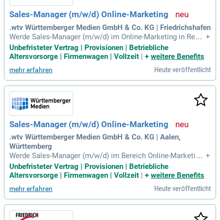
Sales-Manager (m/w/d) Online-Marketing
.wtv Württemberger Medien GmbH & Co. KG | Friedrichshafen
Werde Sales-Manager (m/w/d) im Online-Marketing in Regio
+
nen wie Heilbronn und Stuttgart! Deine Mission: Aktive Neu
Unbefristeter Vertrag | Provisionen | Betriebliche
kundengewinnung und der Aufbau nachhaltiger Geschäftsbe
Altersvorsorge | Firmenwagen | Vollzeit
|
+
weitere Benefits
ziehungen. Du analysierst die digitale Präsenz von Unterneh
Heute veröffentlicht
mehr erfahren
men und identifizierst Wachstumschancen. Berate zu Googl
e-Marketing, Social Media und innovativen KI-Strategien. Ent
wickle digitale Konzepte und begleite Kunden bis zum Vertr
agsabschluss. Du bringst Vertriebsstärke mit und hast Erfa
hrung im digitalen Marketing oder SaaS-Umfeld? Dann bewir
b dich jetzt und forme deinen Vertriebserfolg aktiv mit!
Sales-Manager (m/w/d) Online-Marketing
.wtv Württemberger Medien GmbH & Co. KG | Aalen,
Württemberg
Werde Sales-Manager (m/w/d) im Bereich Online-Marketing
+
und gestalte die digitale Zukunft unserer Kunden in Heilbron
Unbefristeter Vertrag | Provisionen | Betriebliche
n, Bodensee, Ulm, Stuttgart und Biberach. Deine Herausford
Altersvorsorge | Firmenwagen | Vollzeit
|
+
weitere Benefits
erung besteht darin, aktiv neue Kunden zu gewinnen und lan
Heute veröffentlicht
mehr erfahren
ganhaltende Geschäftsbeziehungen aufzubauen. Analysiere
die Online-Präsenz von mittelständischen Unternehmen und
identifiziere Wachstumschancen durch Google-Marketing, S
ocial Media und SEO. Berate unsere Kunden zu innovativen