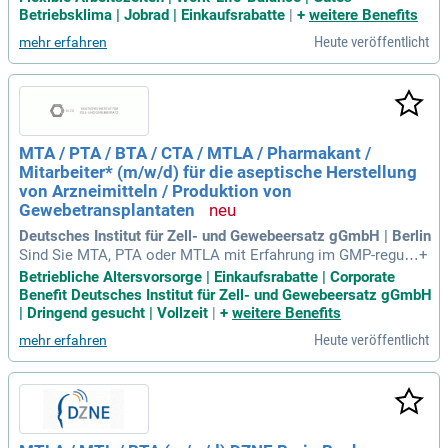
oriumsassistenten (MTLA) (m/w/d) in Vollzeit. Arbeiten Sie
Betriebsklima | Jobrad | Einkaufsrabatte
|
+
weitere Benefits
in einer hochspezialisierten Fachklinik für Orthopädie, die in
Heute veröffentlicht
mehr erfahren
ternational anerkannt ist. Unser Team aus 700 Mitarbeitern
betreut jährlich 79.000 Patientinnen und Patienten. Als FIFA
Medical Centre of Excellence bieten wir Ihnen die Möglichk
eit, Teil eines dynamischen Teams zu werden. Nutzen Sie je
tzt Ihre Chance, um zur modernsten Labordiagnostik beizutr
agen!
MTA / PTA / BTA / CTA / MTLA / Pharmakant /
Mitarbeiter* (m/w/d) für die aseptische Herstellung
von Arzneimitteln / Produktion von
Gewebetransplantaten
Deutsches Institut für Zell- und Gewebeersatz gGmbH | Berlin
Sind Sie MTA, PTA oder MTLA mit Erfahrung im GMP-reguli
+
erten Bereich? Wir suchen engagierte Mitarbeiter für die Leb
Betriebliche Altersvorsorge | Einkaufsrabatte | Corporate
ensmittel-, Kosmetik- oder Arzneimittelherstellung. Bei uns
Benefit Deutsches Institut für Zell- und Gewebeersatz gGmbH
profitieren Sie von attraktiven Zusatzleistungen wie Jahress
| Dringend gesucht | Vollzeit
|
+
weitere Benefits
onderentgelt und 30 Tagen Urlaub. Zudem bieten wir eine jä
Heute veröffentlicht
mehr erfahren
hrliche Gehaltserhöhung, abhängig vom wirtschaftlichen Erf
olg. Genießen Sie flexible Arbeitszeiten ohne Wochenend- o
der Schichtarbeit sowie Zuschüsse zur Altersvorsorge und z
um BVG-Ticket. Bei uns steht Teamarbeit und Zuverlässigke
it an erster Stelle – bewerben Sie sich jetzt!