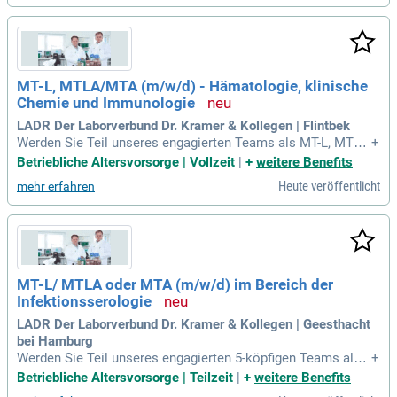
raxen gewährleisten wir schnelle und zuverlässige Diagnose
n. Unser erfahrenes Team von 200 Fachkräften, darunter Ärz
t:innen und Biolog:innen, nutzt modernste Technologie. Dab
ei legen wir besonderen Wert auf höchste Qualitätsstandard
s sowie Kundenservice. Durch kontinuierliche Forschung un
MT-L, MTLA/MTA (m/w/d) - Hämatologie, klinische
d Entwicklung bleiben wir stets an der Spitze der medizinisc
Chemie und Immunologie
hen Diagnostik in der Region.
LADR Der Laborverbund Dr. Kramer & Kollegen | Flintbek
Werden Sie Teil unseres engagierten Teams als MT-L, MTLA
+
oder MTA (m/w/d) in der Hämatologie, Klinischen Chemie u
Betriebliche Altersvorsorge | Vollzeit
|
+
weitere Benefits
nd Immunologie! In Vollzeit führen Sie präzise Labordiagno
Heute veröffentlicht
mehr erfahren
sen durch und bedienen moderne Analyseautomaten. Ihre A
ufgaben umfassen die Dokumentation in der Labor-EDV so
wie die technische Validierung nach Plausibilitätsprüfung. Z
udem sind Sie aktiv im Qualitätsmanagement nach DIN EN I
SO 15189 eingebunden. Die Arbeitszeiten sind im flexiblen 2
-Schicht-System von Montag bis Freitag zwischen 09:00 und
MT-L/ MTLA oder MTA (m/w/d) im Bereich der
21:00 Uhr. Voraussetzung ist eine abgeschlossene Ausbildu
Infektionsserologie
ng als Medizinische/r Technologe/in oder eine vergleichbar
e Qualifikation.
LADR Der Laborverbund Dr. Kramer & Kollegen | Geesthacht
bei Hamburg
Werden Sie Teil unseres engagierten 5-köpfigen Teams als
+
MT-L, MTLA oder MTA (m/w/d) in Voll- oder Teilzeit. Sie füh
Betriebliche Altersvorsorge | Teilzeit
|
+
weitere Benefits
ren vorwiegend infektionsserologische Laboranalysen, eins