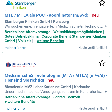
MTL / MTLA als POCT-Koordinator (m/w/d)
Starnberger Kliniken GmbH | Penzberg
Wir suchen eine/n engagierte/n Medizinische/n Technolog/i
+
n für Laboratoriumsanalytik (MTL/MTLA) mit abgeschlosse
Betriebliche Altersvorsorge | Weiterbildungsmöglichkeiten |
ner Ausbildung und idealerweise mehrjähriger Berufserfahru
Gutes Betriebsklima | Corporate Benefit Starnberger Kliniken
ng. Erfahrung im Bereich Point-of-Care-Testing (POCT) ist v
GmbH | Vollzeit
|
+
weitere Benefits
on Vorteil. Eine strukturierte, eigenverantwortliche Arbeitsw
Heute veröffentlicht
mehr erfahren
eise sowie ausgeprägte Kommunikations- und Schulungsko
mpetenz sind unerlässlich. Wir bieten eine verantwortungsv
olle Tätigkeit mit Gestaltungsspielraum und attraktiver Verg
ütung nach TVöD. Profitieren Sie von individuellen Fortbildu
ngsmöglichkeiten und einer betrieblichen Altersvorsorge. U
nser kollegiales Umfeld fördert interdisziplinäre Zusammen
Medizinische:r Technolog:in (MTA / MTLA) (m/w/d) -
arbeit und bietet zahlreiche Mitarbeitervorteile, darunter Die
Hier sind Sie richtig!
nstrad-Leasing und Gesundheitsmanagement.
Bioscientia MVZ Labor Karlsruhe GmbH | Karlsruhe
Unser medizinisches Versorgungszentrum in Karlsruhe ist a
+
uf Labordiagnostik und medizinische Analytik spezialisiert.
Betriebliche Altersvorsorge | Jobrad | Vollzeit
|
Wir bieten umfassende Dienstleistungen in klinischer Präan
+
weitere Benefits
alytik, Hämatologie, Funktionstests und Molekularbiologie.
Heute veröffentlicht
mehr erfahren
Durch enge Zusammenarbeit mit Krankenhäusern und Arztp