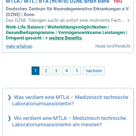
MTLA / MTL / BTA (m/w/d) DZNE Brain Bank
Deutsches Zentrum für Neurodegenerative Erkrankungen e.V.
(DZNE) | Bonn
Das DZNE Tübingen sucht ab sofort eine motivierte Fachkra
+
ft als MTLA, MTL oder BTA (m/w/d) für die Brain Bank (Cod
Work-Life-Balance | Weiterbildungsmöglichkeiten |
e: 1516/2026/7). Die Stelle ist auf zwei Jahre befristet, eine
Gesundheitsprogramme | Vermögenswirksame Leistungen |
Verlängerung ist möglich. Zu den Aufgaben gehören histolo
Dringend gesucht
|
+
weitere Benefits
gische und immunhistochemische Untersuchungen, einschli
Heute veröffentlicht
mehr erfahren
eßlich Probenbearbeitung und Qualitätskontrolle. Der ideale
Kandidat hat Erfahrung in der Pathologie und ist mit moleku
larpathologischen Methoden vertraut. Organisation von Pro
benannahme und Datenverwaltung in der LIMS-Brain-Bank-D
atenbank ist ebenso erforderlich. Bewerben Sie sich jetzt un
1
2
3
4
5
nächste
d werden Sie Teil eines innovativen Teams!
Was verdient eine MTLA – Medizinisch technische
Laboratoriumsassistentin?
Wo verdient eine MTLA – Medizinisch technische
Laboratoriumsassistentin am meisten?