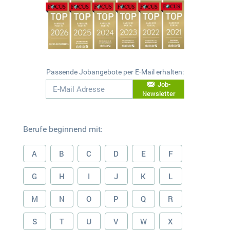
Passende Jobangebote per E-Mail erhalten:
Job-
Newsletter
Berufe beginnend mit:
A
B
C
D
E
F
G
H
I
J
K
L
M
N
O
P
Q
R
S
T
U
V
W
X