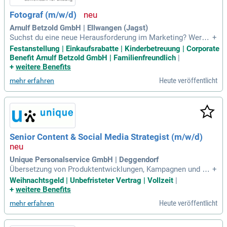
Fotograf (m/w/d)
Arnulf Betzold GmbH | Ellwangen (Jagst)
Suchst du eine neue Herausforderung im Marketing? Werde
+
Teil unseres Teams als Fotograf (m/w/d) und bring deine Kr
Festanstellung | Einkaufsrabatte | Kinderbetreuung | Corporate
eativität ein! Wenn du dich mit Stillleben und Modelfotografi
Benefit Arnulf Betzold GmbH | Familienfreundlich
|
e auskennst und Produkte gekonnt ins beste Licht setzt, bis
+
weitere Benefits
t du bei uns genau richtig. Deine Aufgabe ist die eigenverant
Heute veröffentlicht
mehr erfahren
wortliche Erstellung ausdrucksstarker Produkt- und Imagefo
tos. Darüber hinaus wirst du kreative Marketingprojekte für
Social Media und Newsletter umsetzen. Bereichere unsere
Verkaufskanäle und trage zum Erfolg unserer Produkte bei!
Bewirb dich jetzt und zeige uns deine innovativen Ideen!
Senior Content & Social Media Strategist (m/w/d)
Unique Personalservice GmbH | Deggendorf
Übersetzung von Produktentwicklungen, Kampagnen und Ko
+
operationen in klare visuelle und redaktionelle Stories; Erst
Weihnachtsgeld | Unbefristeter Vertrag | Vollzeit
|
ellung und Betreuung von Content für Instagram, Linked In,
+
weitere Benefits
Newsletter, Website und Präsentationen; Koordination, Briefi
Heute veröffentlicht
mehr erfahren
ng und Zusammenarbeit mit Fotograf