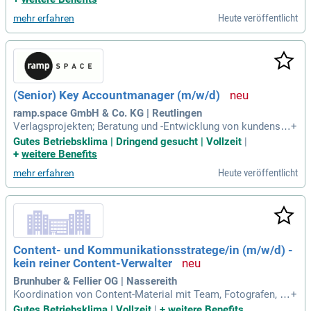
Heute veröffentlicht
mehr erfahren
(Senior) Key Accountmanager (m/w/d)
ramp.space GmbH & Co. KG | Reutlingen
Verlagsprojekten; Beratung und -Entwicklung von kundensp
+
ezifischen crossmedialen Kommunikationslösungen entlan
Gutes Betriebsklima | Dringend gesucht | Vollzeit
|
g der gesamten Customer Journey; Erstellung und Kontrolle
+
weitere Benefits
von Projekt-, Zeit- und Budgetplänen; Kommunikation, Koord
Heute veröffentlicht
mehr erfahren
ination und Handling von externen Fotografen
Content- und Kommunikationsstratege/in (m/w/d) -
kein reiner Content-Verwalter
Brunhuber & Fellier OG | Nassereith
Koordination von Content-Material mit Team, Fotografen, Vi
+
deografen, Artists und Partnern. Aufbereitung von Partnerpr
Gutes Betriebsklima | Vollzeit
|
+
weitere Benefits