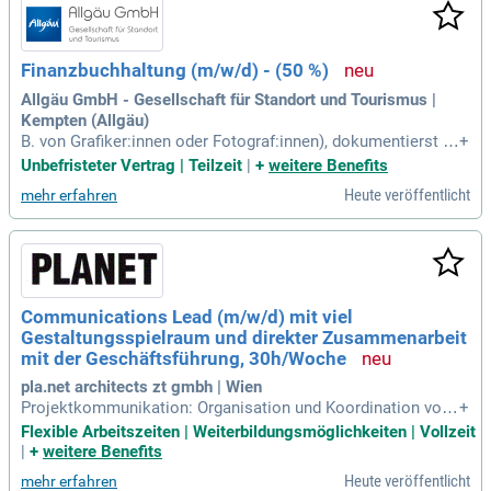
Finanzbuchhaltung (m/w/d) - (50 %)
Allgäu GmbH - Gesellschaft für Standort und Tourismus |
Kempten (Allgäu)
B. von Grafiker:innen oder Fotograf:innen), dokumentierst di
+
ese und übernimmst die termingerechte jährliche Meldung.
Unbefristeter Vertrag | Teilzeit
|
+
weitere Benefits
Heute veröffentlicht
mehr erfahren
Communications Lead (m/w/d) mit viel
Gestaltungsspielraum und direkter Zusammenarbeit
mit der Geschäftsführung, 30h/Woche
pla.net architects zt gmbh | Wien
Projektkommunikation: Organisation und Koordination von
+
Architektur- und Projektshootings; Zusammenarbeit mit ext
Flexible Arbeitszeiten | Weiterbildungsmöglichkeiten | Vollzeit
ernen Fotograf:innen und Videograf:innen; Erstellung von Pr
|
+
weitere Benefits
ojekttexten, Dokumentationen und Referenzen; Kommunikat
Heute veröffentlicht
mehr erfahren
ion mit Kund:innen, Partner