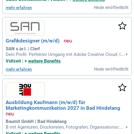
ojekten als Social Content, Newsletter-Inhalte oder Case St
Heute veröffentlicht
mehr erfahren
udies.
Grafikdesigner (m/w/d)
SAN s.àr.l. | Clerf
Dein Profil: Perfekter Umgang mit Adobe Creative Cloud: In
+
Design, Photoshop, Illustrator, Express (Premiere Pro, After
Vollzeit
|
+
weitere Benefits
Effects und Spark sind von Vorteil); Erfahrung im Bereich Fo
Heute veröffentlicht
mehr erfahren
tografie von Vorteil.
Ausbildung Kaufmann (m/w/d) für
Marketingkommunikation 2027 in Bad Hindelang
Baumit GmbH | Bad Hindelang
B mit Agenturen, Druckereien, Fotografen; Organisatorische
+
und praktische Umsetzung von textlicher/bildlicher Gestaltu
Vollzeit
|
+
weitere Benefits