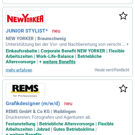
JUNIOR STYLIST*
NEW YORKER | Braunschweig
Unterstützung bei der Vor- und Nachbereitung von verschied
+
enen Shootings; Verantwortung für das Warenhandling zwis
Einkaufsrabatte | Corporate Benefit NEW YORKER | Flexible
chen Einkauf, Technik und Archiv; Enge Zusammenarbeit mi
Arbeitszeiten | Work-Life-Balance | Betriebliche
t Fotografen, Stylisten und der Bildbearbeitung; Freisteller F
Altersvorsorge
|
+
weitere Benefits
otografie an der
Heute veröffentlicht
mehr erfahren
Grafikdesigner (m/w/d)
REMS GmbH & Co KG | Waiblingen
Druckereien, Fotografen und Agenturen ab.
Festanstellung | Betriebliche Altersvorsorge | Flexible
Arbeitszeiten | Jobrad | Gutes Betriebsklima
|
+
weitere Benefits