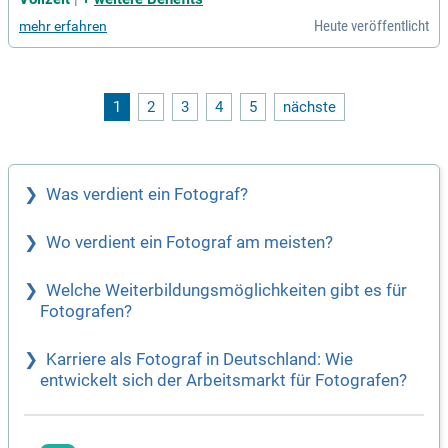
ng; Ausbildungsort: Zentrale in Bad Hindelang; Berufsschul
Heute veröffentlicht
mehr erfahren
e: München (Blockunterricht); Ausbildungsdauer: 3 Jahre (V
erkürzung möglich
1
2
3
4
5
nächste
Was verdient ein Fotograf?
Wo verdient ein Fotograf am meisten?
Welche Weiterbildungsmöglichkeiten gibt es für
Fotografen?
Karriere als Fotograf in Deutschland: Wie
entwickelt sich der Arbeitsmarkt für Fotografen?