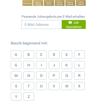
Passende Jobangebote per E-Mail erhalten:
Job-
Newsletter
Berufe beginnend mit:
A
B
C
D
E
F
G
H
I
J
K
L
M
N
O
P
Q
R
S
T
U
V
W
X
Y
Z