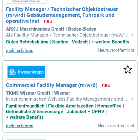
Facility Manager / Technischer Objektbetreuer
(m/w/d) Gebäudemanagement, Fuhrpark und
operative Inst
ARKU Maschinenbau GmbH | Baden-Baden
Als Facility Manager / Technischer Objektbetreuer (m/w/d)
+
sind Sie der Schlüssel zum erfolgreichen Gebäudemanagem
Gutes Betriebsklima | Kantine | Vollzeit
|
+
weitere Benefits
ent. Sie verantworten die technische und infrastrukturelle B
Heute veröffentlicht
mehr erfahren
etreuung von Gebäuden und Außenanlagen und sorgen für ei
nen reibungslosen Betrieb. Neben organisatorischen Aufgab
en übernehmen Sie auch praktische Tätigkeiten, von kleinen
Reparaturen bis zur Wartung. Zudem koordinieren Sie extern
e Dienstleister und Handwerksbetriebe und begleiten Umba
u- und Instandhaltungsmaßnahmen. Regelmäßige Objektbeg
Commercial Facility Manager (m/w/d)
ehungen gewährleisten Ordnung, Sauberkeit und Brandschut
z. So schaffen Sie ein gepflegtes und funktionales Arbeitsu
TKMS Wismar GmbH | Wismar
mfeld für alle Mitarbeiter.
In der dynamischen Welt des Facility Managements sind an
+
alytische Fähigkeiten entscheidend. Wir garantieren optimal
Familienfreundlich | Flexible Arbeitszeiten | Homeoffice |
e Arbeitsbedingungen mit einem umfassenden Onboardingp
Betriebliche Altersvorsorge | Jobticket – ÖPNV
|
rogramm und attraktiver Vergütung. Elternfreundliche Gleitz
+
weitere Benefits
eit sowie Homeoffice-Regelungen fördern Ihre Work-Life-Bal
Heute veröffentlicht
mehr erfahren
ance. Genießen Sie 30 Tage Jahresurlaub und profitieren Sie
von hervorragenden Altersvorsorgeangeboten. Spannende A
ufgaben in einem wachsenden Marineunternehmen warten a