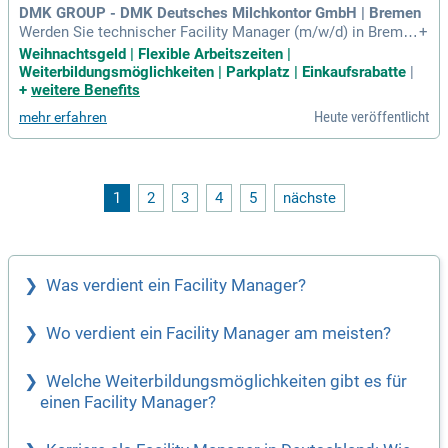
DMK GROUP - DMK Deutsches Milchkontor GmbH | Bremen
Werden Sie technischer Facility Manager (m/w/d) in Bremen
+
und übernehmen Sie die Verantwortung für die Gebäudetech
Weihnachtsgeld | Flexible Arbeitszeiten |
nik! In dieser Position steuern Sie Wartungen von elektrisch
Weiterbildungsmöglichkeiten | Parkplatz | Einkaufsrabatte
|
en und technischen Anlagen von der Beauftragung bis zur N
+
weitere Benefits
achverfolgung. Zudem sind Sie für die nachhaltige Behebun
Heute veröffentlicht
mehr erfahren
g von Mängeln verantwortlich und überwachen das Gebäude
leitsystem. Ihre Expertise garantiert Sicherheit, während Sie
die DGUV V3 Prüfungen selbstständig organisieren und durc
hführen. Darüber hinaus koordinieren Sie externe Dienstleist
er, um eine reibungslose Zusammenarbeit sicherzustellen.
1
2
3
4
5
nächste
Bewerben Sie sich jetzt und gestalten Sie die Zukunft der Ge
bäudetechnik aktiv mit!
Was verdient ein Facility Manager?
Wo verdient ein Facility Manager am meisten?
Welche Weiterbildungsmöglichkeiten gibt es für
einen Facility Manager?