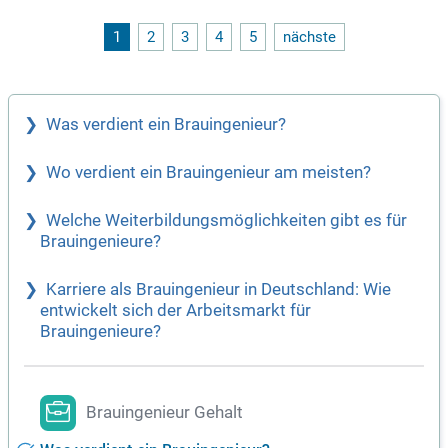
n Gär- und Lagerkellern arbeiten möchten. Zu den Aufgaben
gehören die Bedienung von Maschinen sowie die Reinigung
1
2
3
4
5
nächste
und Pflege unserer technischen Anlagen. Bewerben Sie sich
jetzt und sichern Sie sich Ihre Chance, unsere niederbayeris
che Brautradition mitzugestalten!
Was verdient ein Brauingenieur?
Wo verdient ein Brauingenieur am meisten?
Welche Weiterbildungsmöglichkeiten gibt es für
Brauingenieure?
Karriere als Brauingenieur in Deutschland: Wie
entwickelt sich der Arbeitsmarkt für
Brauingenieure?
Brauingenieur Gehalt