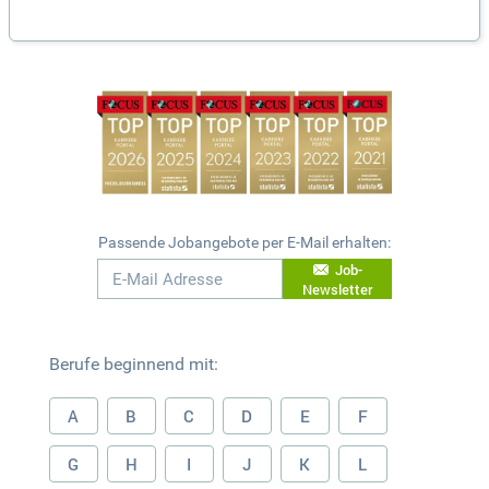
Passende Jobangebote per E-Mail erhalten:
Job-
Newsletter
Berufe beginnend mit:
A
B
C
D
E
F
G
H
I
J
K
L