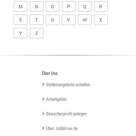
M
N
O
P
Q
R
S
T
U
V
W
X
Y
Z
Über Uns
Stellenangebote schalten
Arbeitgeber
Bewerberprofil anlegen
Über Jobbörse.de