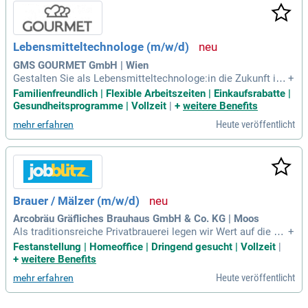
dienung halbautomatisierter Fruchtmischregelanlagen. Zude
m stellen Sie Produktmischungen her und steuern die Dess
ertprozessanlagen. Durch die Überwachung rechnergesteuer
Lebensmitteltechnologe (m/w/d)
ter Abläufe tragen Sie aktiv zur Prozessverbesserung bei. Ta
uchen Sie ein in die Welt der Lebensmitteltechnik und gesta
GMS GOURMET GmbH | Wien
lten Sie hochwertige Produkte in bester Qualität!
Gestalten Sie als Lebensmitteltechnologe:in die Zukunft inn
+
ovativer Produkte mit! In Vollzeit sichern Sie die technologi
Familienfreundlich | Flexible Arbeitszeiten | Einkaufsrabatte |
sche Umsetzung an unseren Standorten und begleiten den g
Gesundheitsprogramme | Vollzeit
|
+
weitere Benefits
esamten Entwicklungsprozess. Werden Sie Teil unseres dyn
Heute veröffentlicht
mehr erfahren
amischen Teams!
Brauer / Mälzer (m/w/d)
Arcobräu Gräfliches Brauhaus GmbH & Co. KG | Moos
Als traditionsreiche Privatbrauerei legen wir Wert auf die Zu
+
friedenheit und Wünsche unserer Kunden. Unser Engagemen
Festanstellung | Homeoffice | Dringend gesucht | Vollzeit
|
t gilt den Menschen in unserer Region, ob als Arbeitgeber o
+
weitere Benefits
der als Unterstützer der lokalen Wirtschaft. Wir bieten Ihnen
Heute veröffentlicht
mehr erfahren
die Möglichkeit, Teil der erfolgreichsten und flexibelsten Bra
uerei Bayerns zu werden. Aktuell suchen wir motivierte BRA
UER UND MÄLZER (m/w/d), die in unserem Sudhaus und de