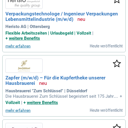
eine relevante Ausbildung oder mehrjährige Erfahrung in leb
ensmittelnahen Berufen sowie die Bereitschaft zur Arbeit im
Verpackungstechnologe / Ingenieur Verpackungen
3-Schichtsystem. Werde Teil unseres Teams und bringe dein
Lebensmittelindustrie (m/w/d)
e guten Deutschkenntnisse mit – ein Wohnsitz in Unterneh
mensnähe ist von Vorteil!
Heristo AG | Ottersberg
Flexible Arbeitszeiten | Urlaubsgeld | Vollzeit
|
+
weitere Benefits
Heute veröffentlicht
mehr erfahren
Zapfer (m/w/d) – Für die Kupfertheke unserer
Hausbrauerei
Hausbrauerei "Zum Schlüssel" | Düsseldorf
Die Hausbrauerei Zum Schlüssel begeistert seit 175 Jahren
+
mit ihrem hochwertigen Original Schlüssel Altbier. Unser ha
Vollzeit
|
+
weitere Benefits
ndwerklich gebrautes Bier steht für Spitzenqualität und regi
Heute veröffentlicht
mehr erfahren
onale Tradition, die in jeder Flasche spürbar ist. Wir bieten u
mfassende Beschäftigungsmöglichkeiten in einem dynamis
chen Team, das leidenschaftlich für exzellenten Service sor
gt. Zu den Aufgaben gehören das professionelle Zapfen uns