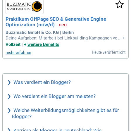
Praktikum OffPage SEO & Generative Engine
Optimization (m/w/d)
Buzzmatic GmbH & Co. KG | Berlin
Deine Aufgaben: Mitarbeit bei Linkbuilding-Kampagnen von
+
der Recherche bis zum Abschluss; Unterstützung bei AI-Cita
Vollzeit
|
+
weitere Benefits
tion-Building für LLM-Sichtbarkeit; Outreach an Publisher, Bl
Heute veröffentlicht
mehr erfahren
ogger und Online-Redaktionen; Qualitätsprüfung und Dokum
entation von Backlinks
Was verdient ein Blogger?
Wo verdient ein Blogger am meisten?
Welche Weiterbildungsmöglichkeiten gibt es für
Blogger?
Karriere als Blogger in Deutschland: Wie