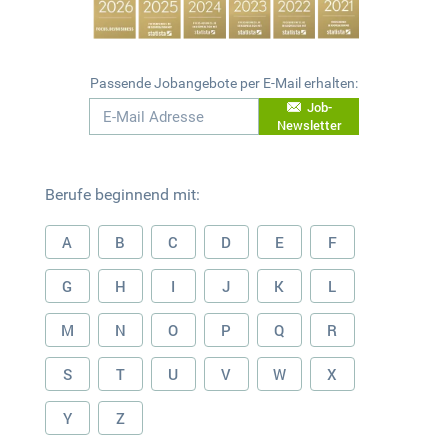
Passende Jobangebote per E-Mail erhalten:
Job-
Newsletter
Berufe beginnend mit:
A
B
C
D
E
F
G
H
I
J
K
L
M
N
O
P
Q
R
S
T
U
V
W
X
Y
Z