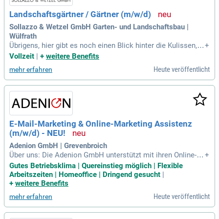
Landschaftsgärtner / Gärtner (m/w/d)
Sollazzo & Wetzel GmbH Garten- und Landschaftsbau |
Wülfrath
Übrigens, hier gibt es noch einen Blick hinter die Kulissen, v
+
on unserem Azubi-Blogger Thomas: https://www.allesgruen.
Vollzeit
|
+
weitere Benefits
com.
Heute veröffentlicht
mehr erfahren
E-Mail-Marketing & Online-Marketing Assistenz
(m/w/d) - NEU!
Adenion GmbH | Grevenbroich
Über uns: Die Adenion GmbH unterstützt mit ihren Online-To
+
ols PR-Gateway und Blog2; Social Unternehmen, Agenturen,
Gutes Betriebsklima | Quereinstieg möglich | Flexible
Blogger:innen und Selbständige bei der professionellen Ko
Arbeitszeiten | Homeoffice | Dringend gesucht
|
mmunikation im Netz – von Presseportalen über Blogs bis
+
weitere Benefits
hin zu Social Media.
Heute veröffentlicht
mehr erfahren