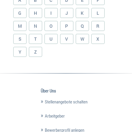
A
B
C
D
E
F
G
H
I
J
K
L
M
N
O
P
Q
R
S
T
U
V
W
X
Y
Z
Über Uns
Stellenangebote schalten
Arbeitgeber
Bewerberprofil anlegen