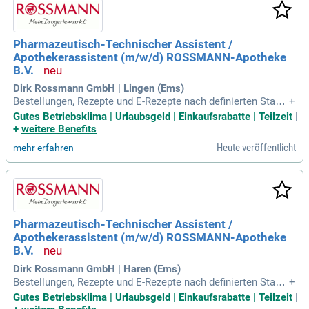
ei Notdiensten. Darüber hinaus sind Sie verantwortlich für di
e Anfertigung von Rezepturarzneimitteln, Defekturarzneimitt
eln und die Durchführung von Qualitätskontrollen.
Pharmazeutisch-Technischer Assistent /
Apothekerassistent (m/w/d) ROSSMANN-Apotheke
B.V.
Dirk Rossmann GmbH | Lingen (Ems)
Bestellungen, Rezepte und E-Rezepte nach definierten Stand
+
ards; Sie übernehmen pharmazeutische Prüfschritte und ber
Gutes Betriebsklima | Urlaubsgeld | Einkaufsrabatte | Teilzeit
|
eiten Freigaben fachgerecht vor; Sie unterstützen bei AMTS-
+
weitere Benefits
Prozessen, Retouren, Reklamationen und Qualitätskontrolle
Heute veröffentlicht
mehr erfahren
n; Sie arbeiten eng mit Apothekern
Pharmazeutisch-Technischer Assistent /
Apothekerassistent (m/w/d) ROSSMANN-Apotheke
B.V.
Dirk Rossmann GmbH | Haren (Ems)
Bestellungen, Rezepte und E-Rezepte nach definierten Stand
+
ards; Sie übernehmen pharmazeutische Prüfschritte und ber
Gutes Betriebsklima | Urlaubsgeld | Einkaufsrabatte | Teilzeit
|
eiten Freigaben fachgerecht vor; Sie unterstützen bei AMTS-