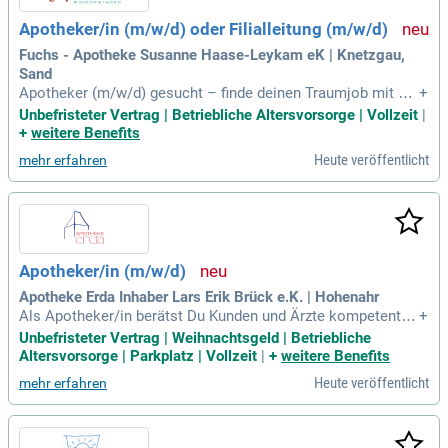
Apotheker/in (m/w/d) oder Filialleitung (m/w/d)
Fuchs - Apotheke Susanne Haase-Leykam eK | Knetzgau,
Sand
Apotheker (m/w/d) gesucht – finde deinen Traumjob mit Sp
+
aßfaktor! Bei uns erwartet dich ein unterstützendes Team, in
Unbefristeter Vertrag | Betriebliche Altersvorsorge | Vollzeit
|
dem Beratung und der Umgang mit Menschen großgeschrie
+
weitere Benefits
ben werden. Genieße moderne Arbeitsbedingungen und eine
Heute veröffentlicht
mehr erfahren
n abwechslungsreichen Alltag. Wir fördern eine freundliche
Atmosphäre und kurze Entscheidungswege für eine optimal
e Zusammenarbeit. Deine Expertise ist gefragt, um Kunden
und Ärzte umfassend zu beraten und individuell zu unterstüt
zen. Interessiert? Dann freuen wir uns, dich kennenzulernen,
und gemeinsam ein positives Arbeitsumfeld zu gestalten!
Apotheker/in (m/w/d)
Apotheke Erda Inhaber Lars Erik Brück e.K. | Hohenahr
Als Apotheker/in berätst Du Kunden und Ärzte kompetent z
+
u Arzneimitteln und deren Anwendung. Deine Expertise zeigt
Unbefristeter Vertrag | Weihnachtsgeld | Betriebliche
sich in der sorgfältigen Kontrolle von Rezepten und Medikat
Altersvorsorge | Parkplatz | Vollzeit
|
+
weitere Benefits
ionsanalysen. Laborarbeiten und Rezepturen bereichern Dei
Heute veröffentlicht
mehr erfahren
nen abwechslungsreichen Arbeitsalltag. Du bringst eine App
robation sowie ein abgeschlossenes Pharmaziestudium mi
t, gepaart mit Verantwortungsbewusstsein. Teamfähigkeit u
nd eine selbstständige Arbeitsweise sind weitere Stärken v