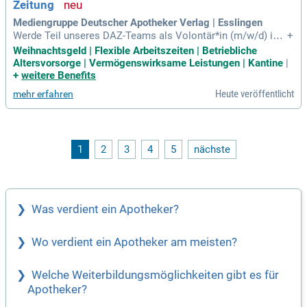
Zeitung
Mediengruppe Deutscher Apotheker Verlag | Esslingen
Werde Teil unseres DAZ-Teams als Volontär*in (m/w/d) in S
+
tuttgart! Ab dem 1. Oktober 2026 bieten wir eine befristete V
Weihnachtsgeld | Flexible Arbeitszeiten | Betriebliche
ollzeitstelle für 24 Monate. Du erhältst wertvolle Einblicke i
Altersvorsorge | Vermögenswirksame Leistungen | Kantine
|
n die Redaktionsarbeit der Deutschen Apotheker Zeitung. In
+
weitere Benefits
diesem Volontariat lernst du, eigene Beiträge für Print- und
Heute veröffentlicht
mehr erfahren
Online-Kanäle zu verfassen. Zudem entscheidest du über Th
emenauswahl und Literaturrecherche, um Inhalte verständlic
h für Apotheker*innen zu gestalten. Bewirb dich jetzt und en
twickle deine Fähigkeiten in einem dynamischen Umfeld!
1
2
3
4
5
nächste
Was verdient ein Apotheker?
Wo verdient ein Apotheker am meisten?
Welche Weiterbildungsmöglichkeiten gibt es für
Apotheker?