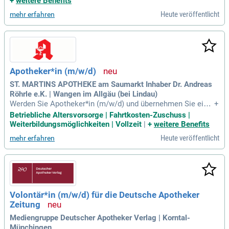
+
weitere Benefits
Prozessen, Retouren, Reklamationen und Qualitätskontrolle
Heute veröffentlicht
mehr erfahren
n; Sie arbeiten eng mit Apothekern
Apotheker*in (m/w/d)
ST. MARTINS APOTHEKE am Saumarkt Inhaber Dr. Andreas
Röhrle e.K. | Wangen im Allgäu (bei Lindau)
Werden Sie Apotheker*in (m/w/d) und übernehmen Sie eine
+
zentrale Rolle in unserem Team! In der kundenorientierten H
Betriebliche Altersvorsorge | Fahrtkosten-Zuschuss |
V beraten Sie Kund*innen, Patient*innen und Ärzt*innen zu p
Weiterbildungsmöglichkeiten | Vollzeit
|
+
weitere Benefits
harmazeutischen Anliegen. Wir bieten umfangreiche Einarbe
Heute veröffentlicht
mehr erfahren
itung in MTM und AMTS sowie Unterstützung in der Ausbild
ung unserer PTAs. Bewerbungen von Berufs- und Wiedereins
teigern sind herzlich willkommen. Freuen Sie sich auf eine a
ttraktive Vergütung, eine 4-Tage-Woche und vielfältige Fortbi
ldungsmöglichkeiten. Genießen Sie zudem regelmäßige Tea
m-Events und die Förderung sportlicher sowie kreativer Hob
Volontär*in (m/w/d) für die Deutsche Apotheker
bys in einem lebendigen Arbeitsumfeld!
Zeitung
Mediengruppe Deutscher Apotheker Verlag | Korntal-
Münchingen