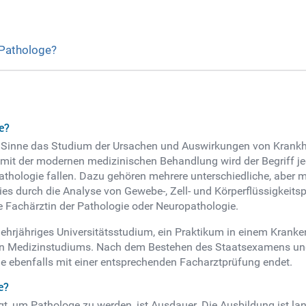
 Pathologe?
e?
n Sinne das Studium der Ursachen und Auswirkungen von Krankh
 der modernen medizinischen Behandlung wird der Begriff jed
Pathologie fallen. Dazu gehören mehrere unterschiedliche, aber
 dies durch die Analyse von Gewebe-, Zell- und Körperflüssigkei
e Fachärztin der Pathologie oder Neuropathologie.
rjähriges Universitätsstudium, ein Praktikum in einem Kranken
en Medizinstudiums. Nach dem Bestehen des Staatsexamens und d
die ebenfalls mit einer entsprechenden Facharztprüfung endet.
e?
t, um Pathologe zu werden, ist Ausdauer. Die Ausbildung ist lan