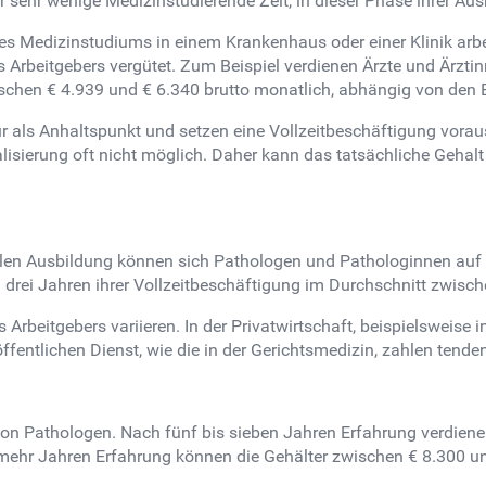
sehr wenige Medizinstudierende Zeit, in dieser Phase ihrer Aus
s Medizinstudiums in einem Krankenhaus oder einer Klinik arbei
 Arbeitgebers vergütet. Zum Beispiel verdienen Ärzte und Ärztin
ischen € 4.939 und € 6.340 brutto monatlich, abhängig von den 
als Anhaltspunkt und setzen eine Vollzeitbeschäftigung voraus.
sierung oft nicht möglich. Daher kann das tatsächliche Gehalt
llen Ausbildung können sich Pathologen und Pathologinnen auf
drei Jahren ihrer Vollzeitbeschäftigung im Durchschnitt zwisch
Arbeitgebers variieren. In der Privatwirtschaft, beispielsweise
ffentlichen Dienst, wie die in der Gerichtsmedizin, zahlen tenden
von Pathologen. Nach fünf bis sieben Jahren Erfahrung verdien
mehr Jahren Erfahrung können die Gehälter zwischen € 8.300 un