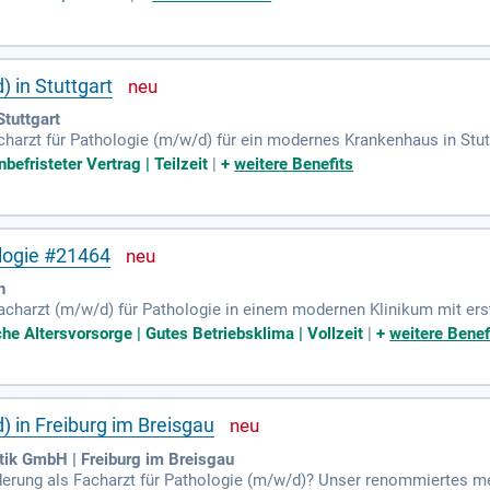
er 220 Biopsien aus dem Gastrointestinaltrakt. Unsere Praxis unters
rofitieren Sie von einer idealen Vereinbarkeit von Beruf und Famili
 in Stuttgart
tuttgart
harzt für Pathologie (m/w/d) für ein modernes Krankenhaus in Stuttga
akademischen Lehrkrankenhaus zu arbeiten und sich umfassend fort- 
efristeter Vertrag | Teilzeit
|
+
weitere Benefits
thologie, das ein breites Spektrum von Histologie bis Molekularpatho
rtlichen Tätigkeit und einer attraktiven Vergütung. Sie arbeiten in
t zur Mitgestaltung des Instituts. Werden Sie Teil einer Klinik, di
ologie #21464
n
acharzt (m/w/d) für Pathologie in einem modernen Klinikum mit ers
rt jährlich 20.000 histologische sowie 10.000 zytologische Untersu
iche Altersvorsorge | Gutes Betriebsklima | Vollzeit
|
+
weitere Benef
on einem zukunftsorientierten Arbeitsumfeld, in dem zahlreiche Fac
bliche Altersversorgung sowie flexible Arbeitszeitmodelle. Genießen 
 teilzunehmen. Starten Sie Ihre Karriere mit langfristigen Perspekt
) in Freiburg im Breisgau
tik GmbH | Freiburg im Breisgau
erung als Facharzt für Pathologie (m/w/d)? Unser renommiertes med