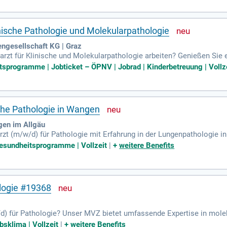
inische Pathologie und Molekularpathologie
ngesellschaft KG | Graz
rzt für Klinische und Molekularpathologie arbeiten? Genießen Sie 
aben umfassen die histologische und zytologische Diagnostik sowie 
tsprogramme | Jobticket – ÖPNV | Jobrad | Kinderbetreuung | Vollz
sche Pathologie in Wangen
gen im Allgäu
t (m/w/d) für Pathologie mit Erfahrung in der Lungenpathologie in V
Sonderbonus sowie weiteren Zuschüssen. Genießen Sie eine klare 
esundheitsprogramme | Vollzeit
|
+
weitere Benefits
rnes Team bietet Ihnen ein attraktives Arbeitsumfeld mit interdi
ir Ihre berufliche Entwicklung durch umfangreiche Fort- und Weite
rvergünstigungen und ein vergünstigtes Mittagessen.
ologie #19368
/d) für Pathologie? Unser MVZ bietet umfassende Expertise in mol
bakterieller sowie viraler Erreger. Besondere Schwerpunkte sind d
bsklima | Vollzeit
|
+
weitere Benefits