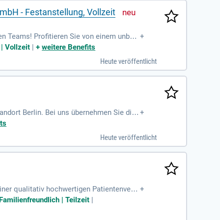
H - Festanstellung, Vollzeit
 Teams! Profitieren Sie von einem unbefr
+
r bietet hervorragende Infrastruktur sowie
| Vollzeit
|
+
weitere Benefits
ie eigenständige histopathologische Diagno
Heute veröffentlicht
n einen Facharzt für Haut- und Geschlechts
 ein herzliches Team und eine wertschätzen
tandort Berlin. Bei uns übernehmen Sie die
+
n Ihre Expertise aktiv in interdisziplinäre
ts
ik und digitalen Tools fördert eine exzell
Heute veröffentlicht
en, zukunftsorientierten Unternehmen. Ent
nostik auf höchstem Niveau erleben.
ner qualitativ hochwertigen Patientenvers
+
amilienfreundlich | Teilzeit
|