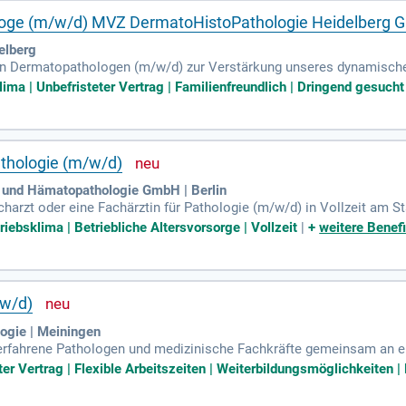
oge (m/w/d) MVZ DermatoHistoPathologie Heidelberg Gmb
elberg
en Dermatopathologen (m/w/d) zur Verstärkung unseres dynamischen
n Arbeitszeiten und einer attraktiven Vergütung. Unser modernes Labo
ima | Unbefristeter Vertrag | Familienfreundlich | Dringend gesucht 
chaftlichen Arbeit und Fortbildung. Ihre Hauptaufgaben umfassen d
erdisziplinäre Zusammenarbeit mit Kooperationspartnern. Wir suche
Wissen in Dermatohistologie oder Pathologie. Bei uns erwartet Sie
athologie (m/w/d)
e und Hämatopathologie GmbH | Berlin
harzt oder eine Fachärztin für Pathologie (m/w/d) in Vollzeit am S
die zentrale Schnittstelle zwischen Klinik und Pathologie. Sie bringe
riebsklima | Betriebliche Altersvorsorge | Vollzeit
|
+
weitere Benefi
nnende Fälle eigenverantwortlich. Ihre Freude an moderner Diagnost
ieren Sie von einem unbefristeten Arbeitsplatz in einem renommiert
che Tätigkeit, bei der Sie mehrere Tumorzentren betreuen und Diag
/w/d)
ogie | Meiningen
erfahrene Pathologen und medizinische Fachkräfte gemeinsam an ei
allen Bereichen der diagnostischen Pathologie tätig, inkl.
er Vertrag | Flexible Arbeitszeiten | Weiterbildungsmöglichkeiten | F