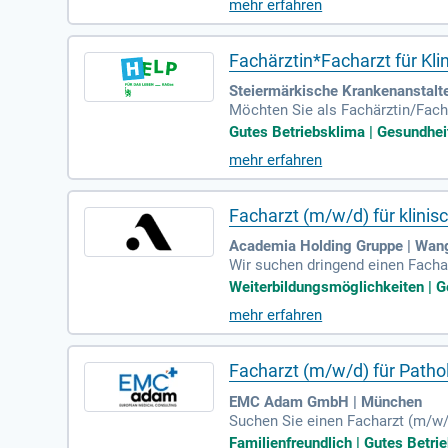
mehr erfahren
Fachärztin*Facharzt für Kl
Steiermärkische Krankenanstalte
Möchten Sie als Fachärztin/Facha
und Feiertagsdienste. Ihre Aufg
Gutes Betriebsklima | Gesundhei
mehr erfahren
Facharzt (m/w/d) für klini
Academia Holding Gruppe | Wan
Wir suchen dringend einen Facharz
rdienstmöglichkeiten und einem 
Weiterbildungsmöglichkeiten | G
er Wochenenddienste. Unser mode
mehr erfahren
am-Events. Zudem unterstützen w
ostenlose Parkplätze, Mitarbeite
Facharzt (m/w/d) für Path
EMC Adam GmbH | München
Suchen Sie einen Facharzt (m/w
ignen Tumoren und den Nachweis 
Familienfreundlich | Gutes Betrie