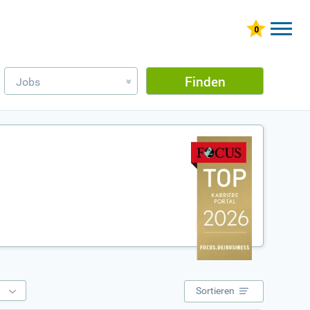
Finden
Jobs
»
e
Sortieren