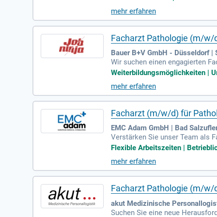
ogie. Täglich analysieren wir üb
mehr erfahren
0 gastroenterologische Praxen. P
rsorgungszentrum.
Facharzt Pathologie (m/w/d)
Bauer B+V GmbH - Düsseldorf | S
Wir suchen einen engagierten Fac
Ihnen die Möglichkeit, in einem 
Weiterbildungsmöglichkeiten | Unb
det sich in einem Institut für Pa
mehr erfahren
wechslungsreichen, eigenverantwo
en Team und haben die Möglichkei
gung legt.
Facharzt (m/w/d) für Path
EMC Adam GmbH | Bad Salzufle
Verstärken Sie unser Team als F
nser Institut für Pathologie füh
Flexible Arbeitszeiten | Betriebl
er Diagnostik. Profitieren Sie v
mehr erfahren
ten Ihnen eine attraktive betrie
lichkeit, an Lehrveranstaltungen
Facharzt Pathologie (m/w/d
akut Medizinische Personallogis
Suchen Sie eine neue Herausford