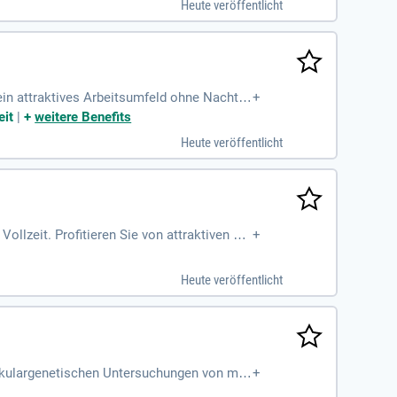
Heute veröffentlicht
ein attraktives Arbeitsumfeld ohne Nacht-
+
die Befunderstellung.
eit
|
+
weitere Benefits
Heute veröffentlicht
ollzeit. Profitieren Sie von attraktiven Ve
+
Arbeitszeitgestaltung ohne Nachtdienst od
sziplinärem Austausch und regelmäßigen Te
Heute veröffentlicht
rbildungsmöglichkeiten. Nutzen Sie auch k
ekulargenetischen Untersuchungen von mal
+
ie urologische und gynäkologische Pathol