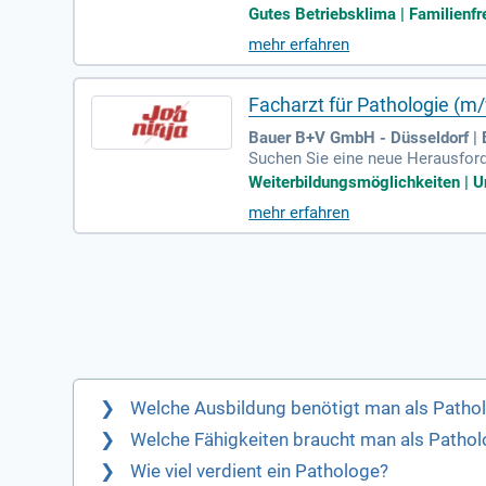
e attraktive Stelle in einem eng
Gutes Betriebsklima | Familienfre
n, Ihre Karriere voranzutreiben.
mehr erfahren
die Anerkennung als Facharzt für
führenden Gesundheitsdienstleis
Facharzt für Pathologie (m
Bauer B+V GmbH - Düsseldorf |
Suchen Sie eine neue Herausford
ie die Pathologie von morgen akt
Weiterbildungsmöglichkeiten | Un
logischen, histopathologischen 
mehr erfahren
sche Untersuchungen durch und b
und zur Mitgestaltung unserer di
unftsorientierten Umfeld!
Welche Ausbildung benötigt man als Patho
Welche Fähigkeiten braucht man als Patho
Wie viel verdient ein Pathologe?