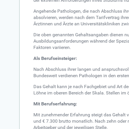
der extremen Anforderungen ihres Studiums nur 
Angehende Pathologen, die nach Abschluss ihre
absolvieren, werden nach dem Tarifvertrag ihres
Ärztinnen und Ärzte an Universitätskliniken zw
Die oben genannten Gehaltsangaben dienen nur 
Ausbildungsanforderungen während der Speziali
Faktoren variieren.
Als Berufseinsteiger:
Nach Abschluss ihrer langen und anspruchsvo
Bundesweit verdienen Pathologen in den ersten 
Das Gehalt kann je nach Fachgebiet und Art des 
Löhne im oberen Bereich der Skala. Stellen im ö
Mit Berufserfahrung:
Mit zunehmender Erfahrung steigt das Gehalt 
und € 7.300 brutto monatlich. Nach zehn oder 
Arbeitgeber und der jeweiligen Stelle.