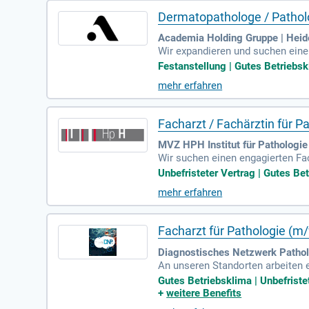
Dermatopathologe / Pathol
Academia Holding Gruppe | Heid
Wir expandieren und suchen ein
isteten Arbeitsvertrag, flexible
Festanstellung | Gutes Betriebskl
vielfältige Optionen zur wissens
mehr erfahren
stik von Hautproben und die int
krankheiten mit spezialisiertem 
de, flache Hierarchie!
Facharzt / Fachärztin für P
MVZ HPH Institut für Pathologi
Wir suchen einen engagierten Fac
eigenständige Befundung und sind 
Unbefristeter Vertrag | Gutes Bet
Entscheidungen ein und lösen spa
mehr erfahren
ente Patientenversorgung. Profit
decken Sie eine abwechslungsrei
Facharzt für Pathologie (m
Diagnostisches Netzwerk Pathol
An unseren Standorten arbeiten 
orgung. Als Facharzt sind Sie in 
Gutes Betriebsklima | Unbefristet
+
weitere Benefits