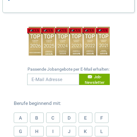
Passende Jobangebote per E-Mail erhalten:
Job-
Newsletter
Berufe beginnend mit:
A
B
C
D
E
F
G
H
I
J
K
L