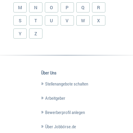
M
N
O
P
Q
R
S
T
U
V
W
X
Y
Z
Über Uns
Stellenangebote schalten
Arbeitgeber
Bewerberprofil anlegen
Über Jobbörse.de