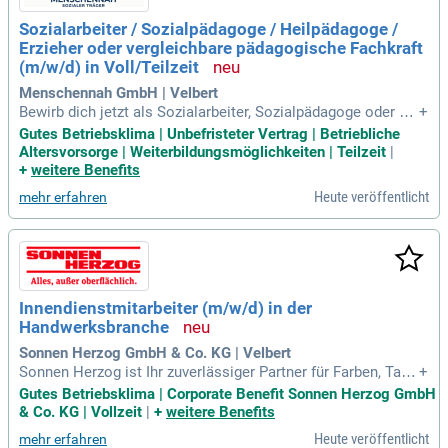
Sozialarbeiter / Sozialpädagoge / Heilpädagoge /
Erzieher oder vergleichbare pädagogische Fachkraft
(m/w/d) in Voll/Teilzeit
Menschennah GmbH | Velbert
Bewirb dich jetzt als Sozialarbeiter, Sozialpädagoge oder Er
+
zieher (m/w/d) bei der Menschennah GmbH. In unseren inte
Gutes Betriebsklima | Unbefristeter Vertrag | Betriebliche
nsivpädagogischen Einzel- und Zweiersettings hilfst du Kind
Altersvorsorge | Weiterbildungsmöglichkeiten | Teilzeit
|
ern und Jugendlichen, ihre Entwicklung nachhaltig zu förder
+
weitere Benefits
n. Du bist Teil eines engagierten Teams, das ein sicheres un
Heute veröffentlicht
mehr erfahren
d wertschätzendes Umfeld schafft. Zu deinen Aufgaben geh
ören die individuelle Betreuung, Planung und Evaluation päd
agogischer Maßnahmen. Zudem förderst du soziale Kompet
enzen und sorgst für eine verlässliche Tagesstruktur. Werde
Teil unserer wertvollen Arbeit und unterstütze unsere jungen
Klienten in ihrer Selbstständigkeit.
Innendienstmitarbeiter (m/w/d) in der
Handwerksbranche
Sonnen Herzog GmbH & Co. KG | Velbert
Sonnen Herzog ist Ihr zuverlässiger Partner für Farben, Tape
+
ten, Bodenbeläge und Werkzeug in Nordrhein-Westfalen. Als
Gutes Betriebsklima | Corporate Benefit Sonnen Herzog GmbH
inhabergeführtes Unternehmen in der fünften Generation leg
& Co. KG | Vollzeit
|
+
weitere Benefits
en wir besonderen Wert auf familiären Zusammenhalt und d
Heute veröffentlicht
mehr erfahren
ie Zufriedenheit unserer Mitarbeiter. Unser Team von rund 1