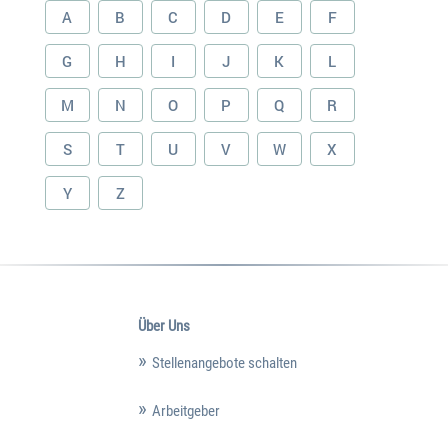
A
B
C
D
E
F
G
H
I
J
K
L
M
N
O
P
Q
R
S
T
U
V
W
X
Y
Z
Über Uns
Stellenangebote schalten
Arbeitgeber