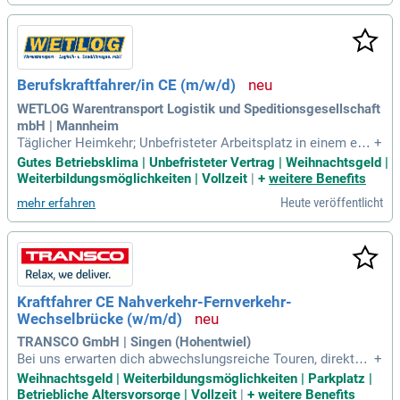
Berufskraftfahrer/in CE (m/w/d)
WETLOG Warentransport Logistik und Speditionsgesellschaft
mbH | Mannheim
Täglicher Heimkehr; Unbefristeter Arbeitsplatz in einem erfo
+
lgreichen Familienunternehmen; Leistungsgerechte Vergütu
Gutes Betriebsklima | Unbefristeter Vertrag | Weihnachtsgeld |
ng; Urlaubs- und Weihnachtsgeld; Monatliche Anwesenheits
Weiterbildungsmöglichkeiten | Vollzeit
|
+
weitere Benefits
prämie (Sachbezugskarte) nach erfolgreicher Probezeit; Mo
Heute veröffentlicht
mehr erfahren
derne und gepflegte Sattelzugmaschinen
Kraftfahrer CE Nahverkehr-Fernverkehr-
Wechselbrücke (w/m/d)
TRANSCO GmbH | Singen (Hohentwiel)
Bei uns erwarten dich abwechslungsreiche Touren, direkte K
+
ommunikation und ein moderner Fuhrpark — von klassische
Weihnachtsgeld | Weiterbildungsmöglichkeiten | Parkplatz |
n Zugmaschinen bis hin zu innovativen Elektro-LKWs und Bi
Betriebliche Altersvorsorge | Vollzeit
|
+
weitere Benefits