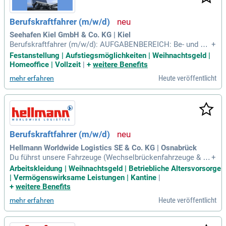
Berufskraftfahrer (m/w/d)
Seehafen Kiel GmbH & Co. KG | Kiel
Berufskraftfahrer (m/w/d): AUFGABENBEREICH: Be- und Ent
+
ladung von RoRo-Schiffen sowie; Landseitige Umfuhr versch
Festanstellung | Aufstiegsmöglichkeiten | Weihnachtsgeld |
iedener Verkehrsträger und Güter mittels Terminalzugmasc
Homeoffice | Vollzeit
|
+
weitere Benefits
hine.
Heute veröffentlicht
mehr erfahren
Berufskraftfahrer (m/w/d)
Hellmann Worldwide Logistics SE & Co. KG | Osnabrück
Du führst unsere Fahrzeuge (Wechselbrückenfahrzeuge & Sa
+
ttelzugmaschinen) unter Einhaltung der gesetzlichen Vorsch
Arbeitskleidung | Weihnachtsgeld | Betriebliche Altersvorsorge
riften; Die Be- und Entladetätigkeiten mit Hubwagen oder E-
| Vermögenswirksame Leistungen | Kantine
|
Ameise gehören zu deinen täglichen Aufgaben; Du übernim
+
weitere Benefits
mst Rangierarbeiten innerhalb
Heute veröffentlicht
mehr erfahren