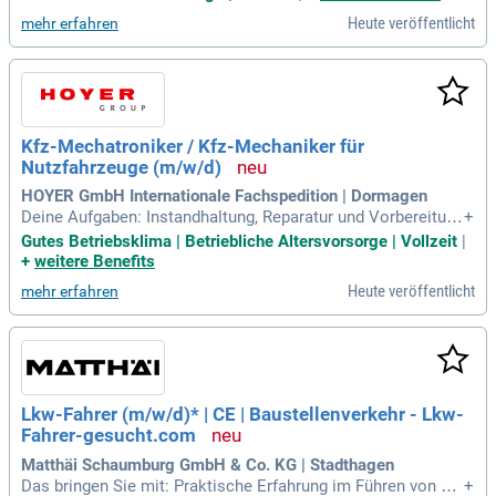
o-LNG-Fahrzeugen.
Heute veröffentlicht
mehr erfahren
Kfz-Mechatroniker / Kfz-Mechaniker für
Nutzfahrzeuge (m/w/d)
HOYER GmbH Internationale Fachspedition | Dormagen
Deine Aufgaben: Instandhaltung, Reparatur und Vorbereitung
+
von Nutzfahrzeugen, Tankaufliegern, Chassis und Sattelzug
Gutes Betriebsklima | Betriebliche Altersvorsorge | Vollzeit
|
maschinen; Technische Kontrolle des Equipments anhand v
+
weitere Benefits
on Checklisten; Wartungen von Tankaufliegern und Durchfüh
Heute veröffentlicht
mehr erfahren
rung von Wiederholungsprüfungen
Lkw-Fahrer (m/w/d)* | CE | Baustellenverkehr - Lkw-
Fahrer-gesucht.com
Matthäi Schaumburg GmbH & Co. KG | Stadthagen
Das bringen Sie mit: Praktische Erfahrung im Führen von Sa
+