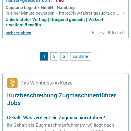
Fahrer-gesucht.com
Capitano Logistik GmbH | Hamburg
In einer Minute bewerben -- https://lkw-fahrer-gesucht.com/j
+
r/d/20260809/120960/jobroller/: Capitano Logistik GmbH:
Unbefristeter Vertrag | Dringend gesucht | Vollzeit
|
Unsere leistungsstarken Sattelzugmaschinen mit Standort i
+
weitere Benefits
n Hamburg erreichen unzählige Ziele und verknüpfen unsere
Heute veröffentlicht
mehr erfahren
Kunden mit den größten
1
2
3
nächste
Das Wichtigste in Kürze
Kurzbeschreibung Zugmaschinenführer
Jobs
Gehalt: Was verdient ein Zugmaschinenführer?
Ihr Gehalt als Zugmaschinenführer (m/w) liegt nach