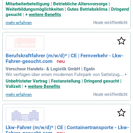
ttelzugmaschinen; Kenntnisse im wirtschaftlichen Fahren si
Mitarbeiterbeteiligung | Betriebliche Altersvorsorge |
nd wünschenswert; Erforderliche Führerscheine: CE inkl.
Weiterbildungsmöglichkeiten | Gutes Betriebsklima | Dringend
gesucht
|
+
weitere Benefits
Heute veröffentlicht
mehr erfahren
Berufskraftfahrer (m/w/d)* | CE | Fernverkehr - Lkw-
Fahrer-gesucht.com
Verschoor Handels- & Logistik GmbH | Egeln
Wir verfügen über einen modernen Fuhrpark von Sattelzugm
+
aschinen mit Schubbodenaufliegern sowie Hängerzüge mit
Unbefristeter Vertrag | Festanstellung | Dringend gesucht |
Ladekran. Der Einsatz erfolgt hauptsächlich in Deutschland
Vollzeit
|
+
weitere Benefits
und den Niederlanden.
Heute veröffentlicht
mehr erfahren
Lkw-Fahrer (m/w/d)* | CE | Containertransporte - Lkw-