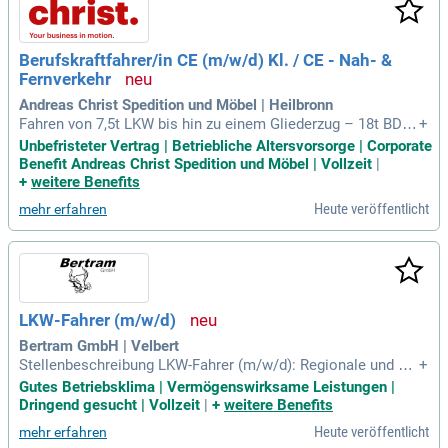
Berufskraftfahrer/in CE (m/w/d) Kl. / CE - Nah- &
Fernverkehr
Andreas Christ Spedition und Möbel | Heilbronn
Fahren von 7,5t LKW bis hin zu einem Gliederzug – 18t BDF-
+
Zugmaschine mit BDF-Hänger; Auf- und Abkoffern von Wech
Unbefristeter Vertrag | Betriebliche Altersvorsorge | Corporate
selkoffern; im nationalen und internationalen Fernverkehr –
Benefit Andreas Christ Spedition und Möbel | Vollzeit
|
Montag bis Freitag (3/1 oder 2/1 System möglich); fachgere
+
weitere Benefits
chtes Be- & Entladen
Heute veröffentlicht
mehr erfahren
LKW-Fahrer (m/w/d)
Bertram GmbH | Velbert
Stellenbeschreibung LKW-Fahrer (m/w/d): Regionale und bu
+
ndesweite Einsätze mit Saugwagen sowie Muldenkipper; Pfl
Gutes Betriebsklima | Vermögenswirksame Leistungen |
ege von Zugmaschinen sowie Anhänger und Anbaugeräte; A
Dringend gesucht | Vollzeit
|
+
weitere Benefits
usstellung von Lieferscheinen; Kundenkontakt; Monatliche
Heute veröffentlicht
mehr erfahren
Einsatzzeit 170 – 180 Stunden