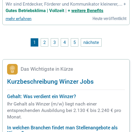
Wir sind Entdecker, Förderer und Kommunikator kleinerer, u
+
nbekannter, aber exzellenter Erzeuger und verkaufen über 80
Gutes Betriebsklima | Vollzeit
|
+
weitere Benefits
0 Weine internationaler Winzer.
Heute veröffentlicht
mehr erfahren
1
2
3
4
5
nächste
Das Wichtigste in Kürze
Kurzbeschreibung Winzer Jobs
Gehalt: Was verdient ein Winzer?
Ihr Gehalt als Winzer (m/w) liegt nach einer
entsprechenden Ausbildung bei 2.130 € bis 2.240 € pro
Monat.
In welchen Branchen findet man Stellenangebote als