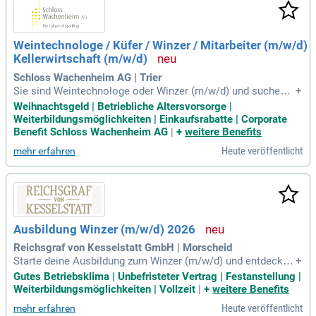
d Weihnachtsgeld. Unsere Benefits beinhalten Fort- und Wei
terbildungen, Mitarbeitendenevents und ein Betriebsrestaura
nt mit Essenszuschuss. Entfachen Sie Ihre Neugierde und w
Weintechnologe / Küfer / Winzer / Mitarbeiter (m/w/d)
erden Sie Teil unseres erfolgreichen Teams – mehr Infos zu
Kellerwirtschaft (m/w/d)
unseren Vorteilen finden Sie hier!
Schloss Wachenheim AG | Trier
Sie sind Weintechnologe oder Winzer (m/w/d) und suchen e
+
ine neue Herausforderung? Wir bieten eine spannende Posit
Weihnachtsgeld | Betriebliche Altersvorsorge |
ion für Fachkräfte mit Kenntnissen in Kellerwirtschaft und G
Weiterbildungsmöglichkeiten | Einkaufsrabatte | Corporate
etränkemanagement. Technisches Verständnis und selbstst
Benefit Schloss Wachenheim AG
|
+
weitere Benefits
ändige, strukturierte Arbeitsweise sind dabei essenziell. Sie
Heute veröffentlicht
mehr erfahren
sind zuverlässig, qualitätsorientiert und flexibel, auch bei Sc
hichtarbeit? Unsere Arbeitszeiten umfassen Früh-, Spät- und
Nachtschichten, jeweils von Montag bis Freitag. Profitieren
Sie von einer attraktiven Bezahlung nach Tarifvertrag bei ein
er 38-Stunden-Woche.
Ausbildung Winzer (m/w/d) 2026
Reichsgraf von Kesselstatt GmbH | Morscheid
Starte deine Ausbildung zum Winzer (m/w/d) und entdecke
+
die vielfältigen Aufgaben in der Weinproduktion! Du kümmer
Gutes Betriebsklima | Unbefristeter Vertrag | Festanstellung |
st dich um unsere Rebstöcke, vom Schneiden bis zur nachh
Weiterbildungsmöglichkeiten | Vollzeit
|
+
weitere Benefits
altigen Bodenpflege. Verantwortungsvoll führst du Pflanzen
Heute veröffentlicht
mehr erfahren
schutzmaßnahmen durch und bereitest neue Pflanzflächen v