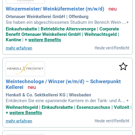
Winzermeister/ Weinküfermeister (m/w/d)
Ortenauer Weinkellerei GmbH | Offenburg
Sie haben ein abgeschlossenes Studium im Bereich Wein-T
+
echnologie-Management oder eine abgeschlossene Weiterb
Einkaufsrabatte | Betriebliche Altersvorsorge | Corporate
ildung als Winzermeister/-in bzw.
Benefit Ortenauer Weinkellerei GmbH | Weihnachtsgeld |
Kantine
|
+
weitere Benefits
Heute veröffentlicht
mehr erfahren
Weintechnologe / Winzer (w/m/d) – Schwerpunkt
Kellerei
Henkell & Co. Sektkellerei KG | Wiesbaden
Entdecken Sie eine spannende Karriere in der Tank- und Anl
+
agenreinigung! Wir suchen engagierte Weintechnologen, Wi
Weihnachtsgeld | Einkaufsrabatte | Essenszuschuss | Vollzeit
|
nzer oder Brauer und Mälzer (w/m/d) mit technischem Verst
+
weitere Benefits
ändnis. Ihre Aufgaben umfassen die Bedienung, Überwachun
Heute veröffentlicht
mehr erfahren
g und Instandhaltung unserer Kellereimaschinen sowie die E
inhaltung von Hygiene- und Sicherheitsvorgaben. Profitieren
Sie von 30 Tagen Jahresurlaub, fairer Vergütung, Urlaubs- un