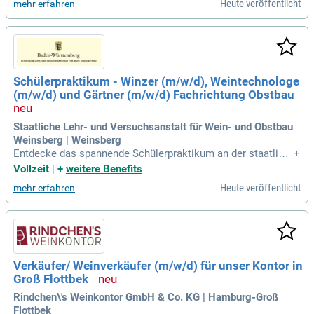
Heute veröffentlicht
mehr erfahren
Schülerpraktikum - Winzer (m/w/d), Weintechnologe
(m/w/d) und Gärtner (m/w/d) Fachrichtung Obstbau
Staatliche Lehr- und Versuchsanstalt für Wein- und Obstbau
Weinsberg | Weinsberg
Entdecke das spannende Schülerpraktikum an der staatlich
+
en Lehr- und Versuchsanstalt für Wein- und Obstbau Weinsb
Vollzeit
|
+
weitere Benefits
erg. Hier erhältst Du wertvolle Einblicke in die Berufe Winze
Heute veröffentlicht
mehr erfahren
r, Weintechnologe und Gärtner mit Schwerpunkt Obstbau. Wi
nzer kümmern sich um die komplette Weinproduktion, währ
end Weintechnologen kreative Aufgaben in der Kellerei über
nehmen. Das Praktikum bietet Dir eine hervorragende Mögli
chkeit zur Berufsorientierung und ersten praktischen Erfahru
ngen. Wenn Du Natur und Umwelt liebst und gerne im Freien
Verkäufer/ Weinverkäufer (m/w/d) für unser Kontor in
arbeitest, ist dieser Weg genau richtig für Dich. Bewirb Dich
Groß Flottbek
jetzt und starte Deine Karriere in der Wein- und Obstbauindu
strie!
Rindchen\'s Weinkontor GmbH & Co. KG | Hamburg-Groß
Flottbek