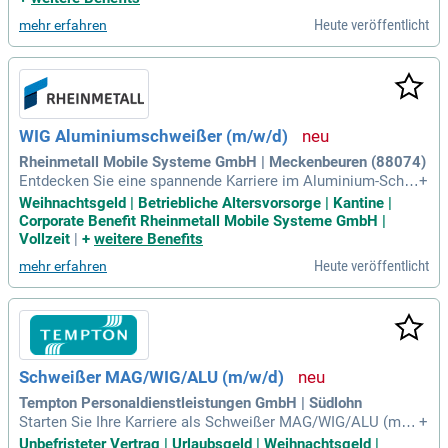
igung, Montage von Baugruppen und Selbstprüfung der Arbei
Heute veröffentlicht
mehr erfahren
tsergebnisse gemäß Qualitätsstandards. Eine abgeschlosse
ne Ausbildung als Konstruktionsmechaniker oder vergleichb
are Qualifikation ist erforderlich. Teamfähigkeit und sorgfält
ige Arbeitsweise sind uns wichtig. Profitieren Sie von einem
familienfreundlichen Arbeitsumfeld, umfangreichen Corpora
te Benefits und einem modernen Maschinenpark bei Budden
WIG Aluminiumschweißer (m/w/d)
kotte!
Rheinmetall Mobile Systeme GmbH | Meckenbeuren (88074)
Entdecken Sie eine spannende Karriere im Aluminium-Schw
+
eißen am Standort Meckenbeuren! Wir suchen engagierte S
Weihnachtsgeld | Betriebliche Altersvorsorge | Kantine |
chweißer (m/w/d) mit abgeschlossener Berufsausbildung, i
Corporate Benefit Rheinmetall Mobile Systeme GmbH |
dealerweise als Konstruktionsmechaniker. Sie führen WIG-S
Vollzeit
|
+
weitere Benefits
chweißverfahren durch und gewährleisten durchprüfbare Qu
Heute veröffentlicht
mehr erfahren
alität. Ihre handwerklichen Fähigkeiten und technischen Ken
ntnisse, einschließlich der Fähigkeit, Zeichnungen zu lesen,
werden bei uns geschätzt. Gute Deutschkenntnisse und ein
Führerschein Klasse B sind von Vorteil. Profitieren Sie von e
iner attraktiven Vergütung nach dem Tarifvertrag der Metall-
und Elektroindustrie Baden-Württemberg, während Sie an int
Schweißer MAG/WIG/ALU (m/w/d)
eressanten Projekten arbeiten.
Tempton Personaldienstleistungen GmbH | Südlohn
Starten Sie Ihre Karriere als Schweißer MAG/WIG/ALU (m/
+
w/d) bei Tempton! Wir suchen ab sofort motivierte Talente,
Unbefristeter Vertrag | Urlaubsgeld | Weihnachtsgeld |