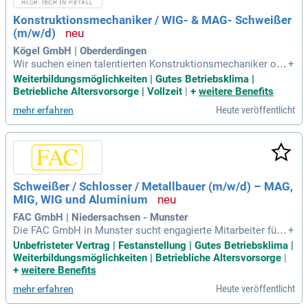
Konstruktionsmechaniker / WIG- & MAG- Schweißer
(m/w/d)
Kögel GmbH | Oberderdingen
Wir suchen einen talentierten Konstruktionsmechaniker ode
+
r WIG- & MAG-Schweißer (m/w/d), um unser Team zu verstä
Weiterbildungsmöglichkeiten | Gutes Betriebsklima |
rken. Zu den Hauptaufgaben gehören das Vorbereiten von S
Betriebliche Altersvorsorge | Vollzeit
|
+
weitere Benefits
chweißnähten, das Heften sowie das WIG- und MAG-Schwei
Heute veröffentlicht
mehr erfahren
ßen. Zudem sind Sie verantwortlich für die Durchführung vo
n Sicht- und Qualitätskontrollen der gefertigten Werkstücke.
Eine abgeschlossene technische Berufsausbildung und meh
rjährige Erfahrung im Schweißen sind essenziell. Wir schätz
en eine selbstständige und sorgfältige Arbeitsweise sowie
Teamfähigkeit. Profitieren Sie von einem abwechslungsreic
Schweißer / Schlosser / Metallbauer (m/w/d) – MAG,
hen Arbeitsplatz in einem dynamischen Unternehmen, das
MIG, WIG und Aluminium
Wert auf Engagement und Zuverlässigkeit legt.
FAC GmbH | Niedersachsen - Munster
Die FAC GmbH in Munster sucht engagierte Mitarbeiter für v
+
erschiedene Positionen in der Metallbearbeitung. Wir bieten
Unbefristeter Vertrag | Festanstellung | Gutes Betriebsklima |
Stellen für Aluminiumschweißer (WIG, MIG), Schlosser und
Weiterbildungsmöglichkeiten | Betriebliche Altersvorsorge
|
Metallbauer sowie MAG-Schweißer für Stahlbaugruppen. Erf
+
weitere Benefits
ahrungen in mehreren dieser Bereiche sind von Vorteil, aber
Heute veröffentlicht
mehr erfahren
nicht zwingend erforderlich. Entscheidend sind Handwerkst
alent, Präzision und Enthusiasmus für anspruchsvolle Proje