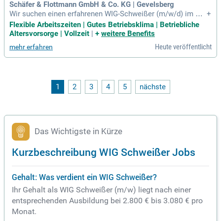
Schäfer & Flottmann GmbH & Co. KG | Gevelsberg
Wir suchen einen erfahrenen WIG-Schweißer (m/w/d) im Ma
+
schinenbau zur Verstärkung unseres Teams. Sie arbeiten an
Flexible Arbeitszeiten | Gutes Betriebsklima | Betriebliche
hochwertigen Edelstahlbaugruppen und sorgen für exakte K
Altersvorsorge | Vollzeit
|
+
weitere Benefits
ehlnähte gemäß technischer Zeichnungen. Ihre Aufgaben u
Heute veröffentlicht
mehr erfahren
mfassen das Heften, Richten und Nachbearbeiten sowie die
Sichtprüfung im Einklang mit unseren Qualitätsstandards. Id
ealerweise bringen Sie eine Ausbildung als Konstruktionsm
echaniker oder Metallbauer mit und haben Erfahrung im WIG
-Schweißen. Zudem achten Sie auf Selbstständigkeit und Te
1
2
3
4
5
nächste
amarbeit. Profitieren Sie von flexiblen Arbeitszeiten, 30 Tage
n Urlaub und attraktiven Zusatzleistungen wie Dienstrad-Lea
sing.
Das Wichtigste in Kürze
Kurzbeschreibung WIG Schweißer Jobs
Gehalt: Was verdient ein WIG Schweißer?
Ihr Gehalt als WIG Schweißer (m/w) liegt nach einer
entsprechenden Ausbildung bei 2.800 € bis 3.080 € pro
Monat.