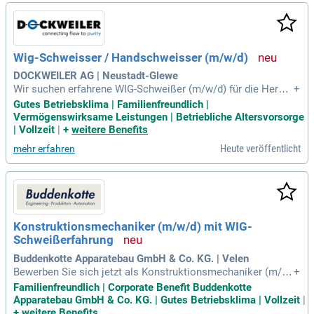
Montage von Produktionsanlagen. Bei uns arbeitest du in ei
nem engagierten Team, das Wert auf partnerschaftliche Zus
ammenarbeit legt. Bewirb dich jetzt, um Teil eines zukunfts
orientierten Unternehmens zu werden und deine Fähigkeiten
Wig-Schweisser / Handschweisser (m/w/d)
in einem spannenden Umfeld einzubringen!
DOCKWEILER AG | Neustadt-Glewe
Wir suchen erfahrene WIG-Schweißer (m/w/d) für die Herste
+
llung von Rohrkomponenten. Ihre Aufgaben umfassen das L
Gutes Betriebsklima | Familienfreundlich |
esen von technischen Zeichnungen, das manuelle und orbit
Vermögenswirksame Leistungen | Betriebliche Altersvorsorge
al WIG-Schweißen sowie die Überprüfung der Bauteile durch
| Vollzeit
|
+
weitere Benefits
Werkerselbstkontrolle. Zudem dokumentieren Sie Ihre Arbei
Heute veröffentlicht
mehr erfahren
ten sorgfältig in Weldlogs und Checklisten. Sicherheits- und
Qualitätsvorschriften sind für Sie selbstverständlich. Ein Sc
hweißzertifikat nach ISO 9606 oder ISO 14732 ist wünschen
swert und Sie arbeiten im 2-Schichtsystem. Wir erwarten ein
hohes Qualitätsbewusstsein sowie Fingerfertigkeit und ein
gutes räumliches Vorstellungsvermögen.
Konstruktionsmechaniker (m/w/d) mit WIG-
Schweißerfahrung
Buddenkotte Apparatebau GmbH & Co. KG. | Velen
Bewerben Sie sich jetzt als Konstruktionsmechaniker (m/w/
+
d) in Vollzeit an unserem Standort in Velen! Wir suchen Fac
Familienfreundlich | Corporate Benefit Buddenkotte
hkräfte für WIG-Schweißarbeiten an Edelstahlblechen und d
Apparatebau GmbH & Co. KG. | Gutes Betriebsklima | Vollzeit
|
eren Weiterverarbeitung. Ihre Aufgaben umfassen die Anfert
+
weitere Benefits