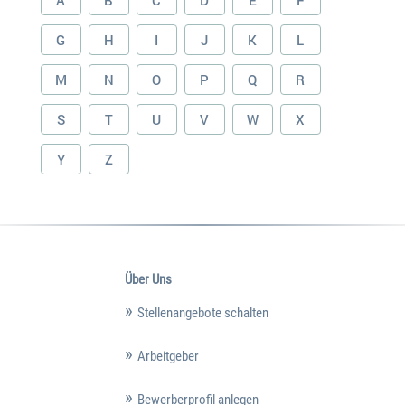
A
B
C
D
E
F
G
H
I
J
K
L
M
N
O
P
Q
R
S
T
U
V
W
X
Y
Z
Über Uns
Stellenangebote schalten
Arbeitgeber
Bewerberprofil anlegen