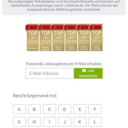
Die aufgezeigten Gehaltsdaten sind Durchschnittswerte und beruhen auf
statistischen Auswertungen durch Jobbörse.de. Die Werte können bei
ausgeschriebenen Stellenangeboten abweichen.
Passende Jobangebote per E-Mail erhalten:
Job-
Newsletter
Berufe beginnend mit:
A
B
C
D
E
F
G
H
I
J
K
L