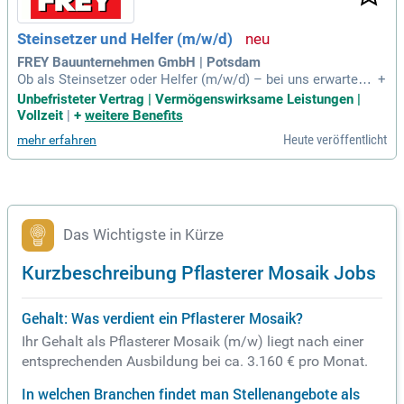
Steinsetzer und Helfer (m/w/d)
FREY Bauunternehmen GmbH | Potsdam
Ob als Steinsetzer oder Helfer (m/w/d) – bei uns erwarten S
+
ie spannende Projekte, echte Handwerkskunst und ein einge
Unbefristeter Vertrag | Vermögenswirksame Leistungen |
spieltes Team.
Vollzeit
|
+
weitere Benefits
Heute veröffentlicht
mehr erfahren
Das Wichtigste in Kürze
Kurzbeschreibung Pflasterer Mosaik Jobs
Gehalt: Was verdient ein Pflasterer Mosaik?
Ihr Gehalt als Pflasterer Mosaik (m/w) liegt nach einer
entsprechenden Ausbildung bei ca. 3.160 € pro Monat.
In welchen Branchen findet man Stellenangebote als