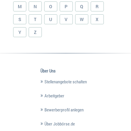
M
N
O
P
Q
R
S
T
U
V
W
X
Y
Z
Über Uns
Stellenangebote schalten
Arbeitgeber
Bewerberprofil anlegen
Über Jobbörse.de