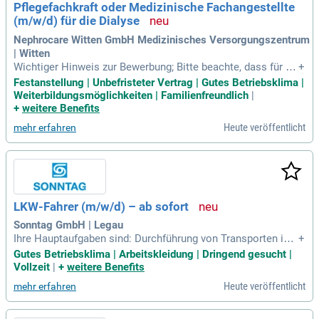
Pflegefachkraft oder Medizinische Fachangestellte
(m/w/d) für die Dialyse
Nephrocare Witten GmbH Medizinisches Versorgungszentrum
| Witten
Wichtiger Hinweis zur Bewerbung; Bitte beachte, dass für de
+
ine Bewerbung ein persönlicher Account in unserem Bewerb
Festanstellung | Unbefristeter Vertrag | Gutes Betriebsklima |
ungsportal erforderlich ist. Die Registrierung dauert nur etw
Weiterbildungsmöglichkeiten | Familienfreundlich
|
a 5 Minuten.
+
weitere Benefits
Heute veröffentlicht
mehr erfahren
LKW-Fahrer (m/w/d) – ab sofort
Sonntag GmbH | Legau
Ihre Hauptaufgaben sind: Durchführung von Transporten im
+
regionalen Nahverkehr (keine Übernachtungen); Be- und Entl
Gutes Betriebsklima | Arbeitskleidung | Dringend gesucht |
aden des Fahrzeugs sowie Sicherung der Ladung; Pflege, Ko
Vollzeit
|
+
weitere Benefits
ntrolle und einfache Wartung des Fahrzeugs; Einhaltung der
Heute veröffentlicht
mehr erfahren
gesetzlichen Vorschriften