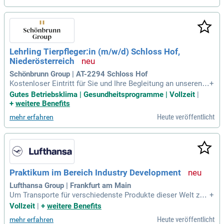
ienstleister als pferdetransportunternehmen
Lehrling Tierpfleger:in (m/w/d) Schloss Hof,
Niederösterreich
Schönbrunn Group | AT-2294 Schloss Hof
Kostenloser Eintritt für Sie und Ihre Begleitung an unseren S
+
tandorten; Mittagessenszuschuss von 5 Euro pro Arbeitsta
Gutes Betriebsklima | Gesundheitsprogramme | Vollzeit
|
g; Ermäßigungen in Partnerbetrieben; betriebliche Gesundhei
+
weitere Benefits
tsförderung (Betriebsärztin, Sportbonus, psychologische Ber
Heute veröffentlicht
mehr erfahren
atung); regelmäßige
Praktikum im Bereich Industry Development
Lufthansa Group | Frankfurt am Main
Um Transporte für verschiedenste Produkte dieser Welt zus
+
ammen mit unseren Kund:innen reibungslos darzustellen, is
Vollzeit
|
+
weitere Benefits
t eine Menge zu tun! Du hast Lust dabei zu sein und den Erf
Heute veröffentlicht
mehr erfahren
olg weiter auszubauen?