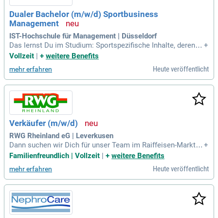
Dualer Bachelor (m/w/d) Sportbusiness
Management
IST-Hochschule für Management | Düsseldorf
Das lernst Du im Studium: Sportspezifische Inhalte, deren A
+
nteil besonders hoch ist; Managementkompetenzen für Leit
Vollzeit
|
+
weitere Benefits
ungspositionen im Sportbusiness; Moderne Inhalte am Puls
Heute veröffentlicht
mehr erfahren
der Zeit wie „Digitalisierung im Sport“, „Sportmarketing“ ode
r „International Sportbusiness
Verkäufer (m/w/d)
RWG Rheinland eG | Leverkusen
Dann suchen wir Dich für unser Team im Raiffeisen-Markt L
+
everkusen als: Verkäufer (m/w/d): Im Bereich Reitsport und
Familienfreundlich | Vollzeit
|
+
weitere Benefits
Heimtier: Fachkundige Beratung und Betreuung unserer Kun
Heute veröffentlicht
mehr erfahren
dinnen und Kunden im Bereich Reitsport und Heimtier; Präse
ntation und Verkauf von