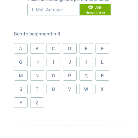
Job-
Newsletter
Berufe beginnend mit:
A
B
C
D
E
F
G
H
I
J
K
L
M
N
O
P
Q
R
S
T
U
V
W
X
Y
Z