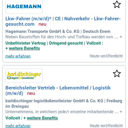
Lkw-Fahrer (m/w/d)* | CE | Nahverkehr - Lkw-Fahrer-
gesucht.com
Hagemann Transporte GmbH & Co. KG | Deutsch Evern
Neben Baustoffen für den Hoch- und Tiefbau werden von un
+
s Betonbauwerke, Fertiggaragen, Stahl- und Holzkonstruktio
Unbefristeter Vertrag | Dringend gesucht | Vollzeit
|
nen sowie Fertigbauteile transportiert.
+
weitere Benefits
Heute veröffentlicht
mehr erfahren
Bereichsleiter Vertrieb - Lebensmittel / Logistik
(m/w/d)
karldischinger logistikdienstleister GmbH & Co. KG | Freiburg
im Breisgau
Unternehmens, in welchem jede/r einzelne mitarbeitende wi
+
chtig ist, zeichnet die kd-gruppe aus. die erste urkundliche e
Vollzeit
|
+
weitere Benefits
rwähnung der familie dischinger stammt aus dem jahr 1470.
Heute veröffentlicht
mehr erfahren
im jahr 1879 gründete karl-hermann dischinger den logistikd