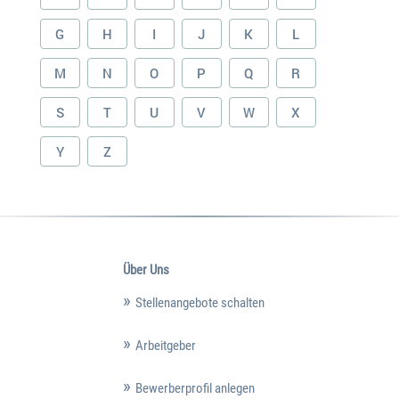
G
H
I
J
K
L
M
N
O
P
Q
R
S
T
U
V
W
X
Y
Z
Über Uns
Stellenangebote schalten
Arbeitgeber
Bewerberprofil anlegen