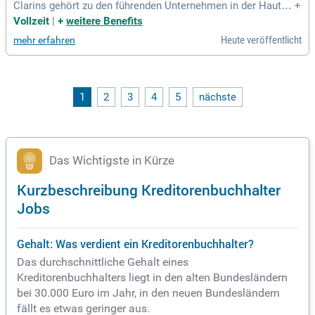
Clarins gehört zu den führenden Unternehmen in der Hautpfl
+
egebranche. Du wirst Teil eines internationalen Teams und
Vollzeit
|
+
weitere Benefits
arbeitest an modernen Prozessen sowie kurzen Entscheidu
Heute veröffentlicht
mehr erfahren
ngswegen. Deine Rolle umfasst den gesamten Purchase-to-
Pay-Prozess und die enge Zusammenarbeit mit unserem He
adquarter in Paris. Hier gestaltest du aktiv die Optimierung
von Finanzprozessen mit und kümmerst dich um die Klärun
g offener Rechnungen. Voraussetzung ist eine kaufmännisc
1
2
3
4
5
nächste
he Ausbildung oder ein Studium sowie Erfahrung in der Kred
itorenbuchhaltung. Werde Teil eines spannenden Umfelds b
ei Clarins und nutze deine Chance zur persönlichen Weitere
ntwicklung!
Das Wichtigste in Kürze
Kurzbeschreibung Kreditorenbuchhalter
Jobs
Gehalt: Was verdient ein Kreditorenbuchhalter?
Das durchschnittliche Gehalt eines
Kreditorenbuchhalters liegt in den alten Bundesländern
bei 30.000 Euro im Jahr, in den neuen Bundesländern
fällt es etwas geringer aus.