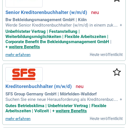
Senior Kreditorenbuchhalter (w/m/d)
Bw Bekleidungsmanagement GmbH | Köln
Werde Senior Kreditorenbuchhalter (w/m/d) in einem zukunf
+
tsorientierten Team! Ab Mitte 2024 setzen wir mit SAP S/4H
Unbefristeter Vertrag | Festanstellung |
ANA und digitaler Rechnungsverarbeitung neue Maßstäbe in
Weiterbildungsmöglichkeiten | Flexible Arbeitszeiten |
der Finanzbuchhaltung. Du hast die Möglichkeit, aktive Impu
Corporate Benefit Bw Bekleidungsmanagement GmbH
|
lse in einem dynamischen Arbeitsumfeld zu setzen. Unterst
+
weitere Benefits
ütze deine Kolleginnen und Kollegen im Tagesgeschäft und
Heute veröffentlicht
mehr erfahren
sicherstelle die reibungslose Abwicklung des Rechnungspro
zesses. Darüber hinaus bist du der erste Ansprechpartner fü
r komplexe Fragestellungen und entwickelst individuelle Lö
sungen. Nutze deine Expertise in Vertrag, Handels- und Steu
errecht für innovative Ansätze in der Kreditorenbuchhaltung!
Kreditorenbuchhalter (m/w/d)
SFS Group Germany GmbH | Mörfelden-Walldorf
Suchen Sie eine neue Herausforderung als Kreditorenbuchh
+
alter (m/w/d)? Bei uns erwartet Sie eine unbefristete Vollzei
Gutes Betriebsklima | Unbefristeter Vertrag | Flexible
tstelle mit Verantwortung und Einfluss. In der Kreditorenbuc
Arbeitszeiten | Vollzeit
|
+
weitere Benefits
hhaltung gestalten Sie effiziente Abläufe und unterstützen u
Heute veröffentlicht
mehr erfahren
nsere internationalen Geschäftspartner. Ihr analytisches De
nken und Ihre Zahlenaffinität sind bei uns gefragt. Werden Si