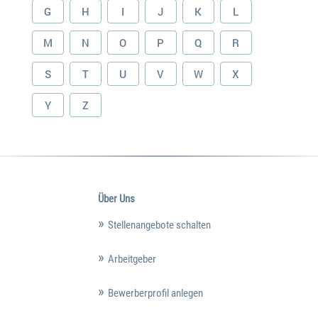
G
H
I
J
K
L
M
N
O
P
Q
R
S
T
U
V
W
X
Y
Z
Über Uns
Stellenangebote schalten
Arbeitgeber
Bewerberprofil anlegen