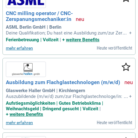
CNC milling operator / CNC-
Zerspanungsmechaniker:in
ASML Berlin GmbH | Berlin
Deine Qualifikation; Du hast eine Ausbildung zum/zur Zersp
+
anungsmechaniker:in, CNC-Fräser:in, Flachglasmechaniker:i
Ferienbetreuung | Vollzeit
|
+
weitere Benefits
n oder Fachkraft für Metalltechnik erfolgreich abgeschlosse
Heute veröffentlicht
mehr erfahren
n.
Ausbildung zum Flachglastechnologen (m/w/d)
Glaswerke Haller GmbH | Kirchlengern
Auszubildende (m/w/d) zum/zur Flachglastechnologe/in: Wi
+
r suchen Sie! Berufsausbildung mit Weitblick! Beginnen Sie
Aufstiegsmöglichkeiten | Gutes Betriebsklima |
zum 01.09.2026 die Ausbildung bei uns und lassen Sie sich
Weihnachtsgeld | Dringend gesucht | Vollzeit
|
von dem brillanten Werkstoff Glas inspirieren.
+
weitere Benefits
Heute veröffentlicht
mehr erfahren