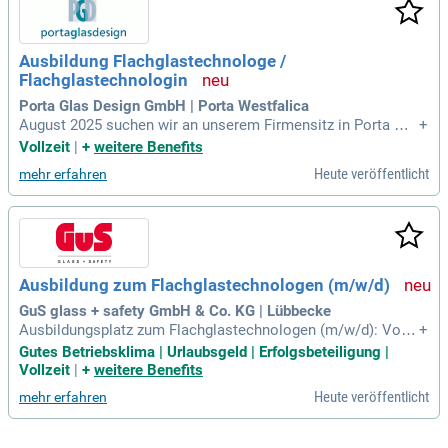
Ausbildung Flachglastechnologe /
Flachglastechnologin
Porta Glas Design GmbH | Porta Westfalica
August 2025 suchen wir an unserem Firmensitz in Porta We
+
stfalica: Auszubildende zum Flachglastechnologen (m/w/d):
Vollzeit
|
+
weitere Benefits
Schulische Voraussetzungen: Hauptschul- oder Realschulab
Heute veröffentlicht
mehr erfahren
schluss.
Ausbildung zum Flachglastechnologen (m/w/d)
GuS glass + safety GmbH & Co. KG | Lübbecke
Ausbildungsplatz zum Flachglastechnologen (m/w/d): Vollz
+
eit (38 Std. Woche), Lübbecke.
Gutes Betriebsklima | Urlaubsgeld | Erfolgsbeteiligung |
Vollzeit
|
+
weitere Benefits
Heute veröffentlicht
mehr erfahren