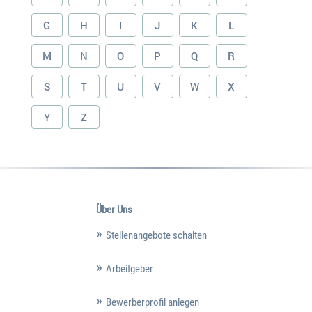
G
H
I
J
K
L
M
N
O
P
Q
R
S
T
U
V
W
X
Y
Z
Über Uns
Stellenangebote schalten
Arbeitgeber
Bewerberprofil anlegen