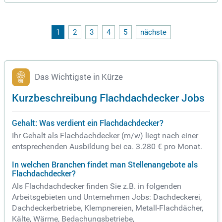
nik oder Elektrik sind von Vorteil, während du als Teamplay
er serviceorientiert bei unseren Kund:innen auftrittst. Wir bie
ten dir einen unbefristeten Arbeitsvertrag und eine faire Ver
gütung inklusive Urlaubsgeld und Gewinnbeteiligung. Begeis
1
2
3
4
5
nächste
terung für regelmäßige Montagetätigkeiten und fließende D
eutschkenntnisse runden dein Profil ab.
Das Wichtigste in Kürze
Kurzbeschreibung Flachdachdecker Jobs
Gehalt: Was verdient ein Flachdachdecker?
Ihr Gehalt als Flachdachdecker (m/w) liegt nach einer
entsprechenden Ausbildung bei ca. 3.280 € pro Monat.
In welchen Branchen findet man Stellenangebote als
Flachdachdecker?
Als Flachdachdecker finden Sie z.B. in folgenden
Arbeitsgebieten und Unternehmen Jobs: Dachdeckerei,
Dachdeckerbetriebe, Klempnereien, Metall-Flachdächer,
Kälte, Wärme, Bedachungsbetriebe,