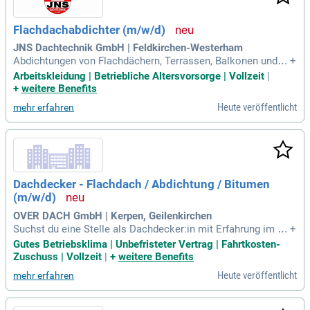
Flachdachabdichter (m/w/d)
JNS Dachtechnik GmbH | Feldkirchen-Westerham
Abdichtungen von Flachdächern, Terrassen, Balkonen und li
+
ergarager; Neu- und Sanierungsarbeiter; Dampfsperren, Wär
Arbeitskleidung | Betriebliche Altersvorsorge | Vollzeit
|
medämmungen und Abdichtungssysteme; Anschlüsse und
+
weitere Benefits
Detailausbildungen; Attikaabdeckungen; Reparatur- und Wart
Heute veröffentlicht
mehr erfahren
ungsarbeiten; Eigenverantwortliches
Dachdecker - Flachdach / Abdichtung / Bitumen
(m/w/d)
OVER DACH GmbH | Kerpen, Geilenkirchen
Suchst du eine Stelle als Dachdecker:in mit Erfahrung im Fl
+
achdachbereich? Bei uns arbeitest du eigenständig und deta
Gutes Betriebsklima | Unbefristeter Vertrag | Fahrtkosten-
ilorientiert in einem kollegialen Team. Körperliche Fitness i
Zuschuss | Vollzeit
|
+
weitere Benefits
st Voraussetzung, denn die Arbeit auf dem Dach erfordert B
Heute veröffentlicht
mehr erfahren
elastbarkeit. Wir bieten dir ein faires und überdurchschnittli
ches Gehalt, sowie einen unbefristeten Arbeitsvertrag. Zusä
tzlich erhältst du 30 Tage Urlaub und Zuschüsse für Fahrtko