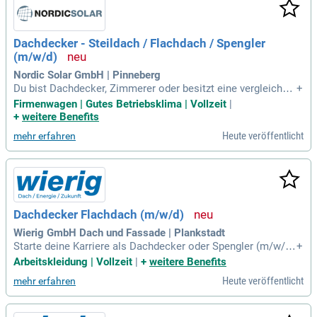
sten und Arbeitsmaterialien. Profitiere von stabilen Arbeitsb
edingungen dank langfristiger Baustellenplanung und vermei
de ständige Wechsel!
Dachdecker - Steildach / Flachdach / Spengler
(m/w/d)
Nordic Solar GmbH | Pinneberg
Du bist Dachdecker, Zimmerer oder besitzt eine vergleichba
+
re Qualifikation? Dann bist du bei uns genau richtig! Handwe
Firmenwagen | Gutes Betriebsklima | Vollzeit
|
rkliches Geschick und Schwindelfreiheit in der Höhe sind be
+
weitere Benefits
i uns entscheidend. Du kommunizierst sicher und fließend a
Heute veröffentlicht
mehr erfahren
uf Deutsch (mindestens C1) und bringst ein starkes Teamge
fühl mit. Profitiere von flexibler Arbeitszeitgestaltung in eine
r 4-Tage-Woche und erhalte einen Firmenwagen mit Tankkar
te. Genießen kannst du zudem 30 Urlaubstage und eine mod
erne Arbeitsumgebung in unserem neuen Lager.
Dachdecker Flachdach (m/w/d)
Wierig GmbH Dach und Fassade | Plankstadt
Starte deine Karriere als Dachdecker oder Spengler (m/w/d)
+
in einem erfolgreichen Familienunternehmen. Wir suchen en
Arbeitskleidung | Vollzeit
|
+
weitere Benefits
gagierte Talente mit Berufserfahrung, guten Deutschkenntni
Heute veröffentlicht
mehr erfahren
ssen und einem Führerschein der Klasse B. Arbeite mit führ
enden Marken wie BMW und Audi und profitiere von modern
em Werkzeug sowie hochwertiger Arbeitskleidung. Unser Te