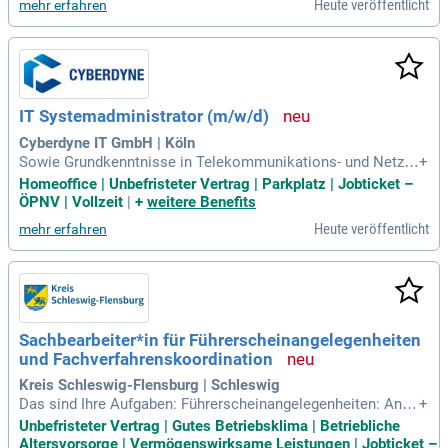
Heute veröffentlicht
mehr erfahren
IT Systemadministrator (m/w/d)
Cyberdyne IT GmbH | Köln
Sowie Grundkenntnisse in Telekommunikations- und Netzw
+
erktechnologien; Kommunikationsstärke und Kundenorienti
Homeoffice | Unbefristeter Vertrag | Parkplatz | Jobticket –
erung; Teamfähigkeit, Motivation und Eigeninitiative; affin un
ÖPNV | Vollzeit
|
+
weitere Benefits
d offen gegenüber Neuerungen bei IT-Produkten und der Bra
Heute veröffentlicht
mehr erfahren
nche; Führerschein Klasse
Sachbearbeiter*in für Führerscheinangelegenheiten
und Fachverfahrenskoordination
Kreis Schleswig-Flensburg | Schleswig
Das sind Ihre Aufgaben: Führerscheinangelegenheiten: Antr
+
äge zur Fahrgastbeförderung (Klasse D/DE) und Anträge für
Unbefristeter Vertrag | Gutes Betriebsklima | Betriebliche
Personenbeförderungsscheine prüfen und entscheiden (inkl
Altersvorsorge | Vermögenswirksame Leistungen | Jobticket –