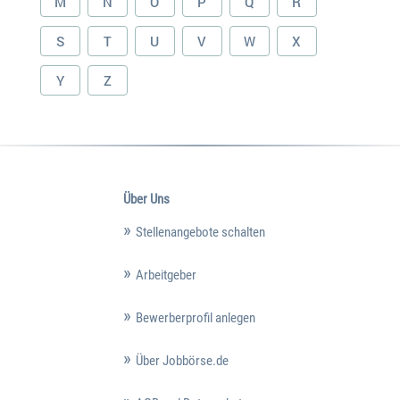
M
N
O
P
Q
R
S
T
U
V
W
X
Y
Z
Über Uns
Stellenangebote schalten
Arbeitgeber
Bewerberprofil anlegen
Über Jobbörse.de