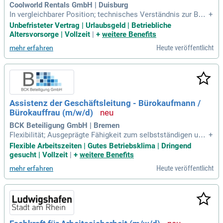
Coolworld Rentals GmbH | Duisburg
In vergleichbarer Position; technisches Verständnis zur Bera
+
tung der Kunden auf Augenhöhe; gute Kenntnisse in der Steu
Unbefristeter Vertrag | Urlaubsgeld | Betriebliche
er- und Regelungstechnik; Inhaber der Führerscheinklasse B;
Altersvorsorge | Vollzeit
|
+
weitere Benefits
Flexibilität, und Teamfähigkeit; Ergebnisorientiertes selbstst
Heute veröffentlicht
mehr erfahren
ändiges Arbeiten
Assistenz der Geschäftsleitung - Bürokaufmann /
Bürokauffrau (m/w/d)
BCK Beteiligung GmbH | Bremen
Flexibilität; Ausgeprägte Fähigkeit zum selbstständigen und
+
proaktiven Arbeiten; Freude am Umgang mit Menschen und
Flexible Arbeitszeiten | Gutes Betriebsklima | Dringend
ein stets freundliches Auftreten; Organisationstalent und die
gesucht | Vollzeit
|
+
weitere Benefits
Fähigkeit, auch in hektischen Situationen den Überblick zu b
Heute veröffentlicht
mehr erfahren
ehalten; Führerschein Klasse