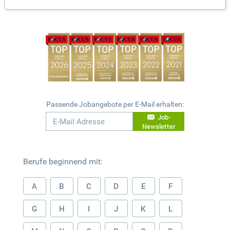
Passende Jobangebote per E-Mail erhalten:
Job-
Newsletter
Berufe beginnend mit:
A
B
C
D
E
F
G
H
I
J
K
L