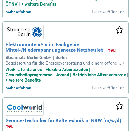
usive Eignungsüberprüfung); Anträge auf Erweiterung und V
ÖPNV
|
+
weitere Benefits
erlängerung von LKW-Fahrerlaubnissen
Heute veröffentlicht
mehr erfahren
Elektromonteur*in im Fachgebiet
Mittel-/Niederspannungsnetze Netzbetrieb
Stromnetz Berlin GmbH | Berlin
Begeisterung für die Energieversorgung und einem offenen
+
Ohr für Kund*innen und Kolleg*innen. einer Fahrererlaubnis d
Work-Life-Balance | Flexible Arbeitszeiten |
er Klasse B. Plus, aber kein Muss: Gute Kenntnisse in Mittel
Gesundheitsprogramme | Jobrad | Betriebliche Altersvorsorge
|
- und Niederspannungsanlagen und -netzen.
+
weitere Benefits
Heute veröffentlicht
mehr erfahren
Service-Techniker für Kältetechnik in NRW (m/w/d)