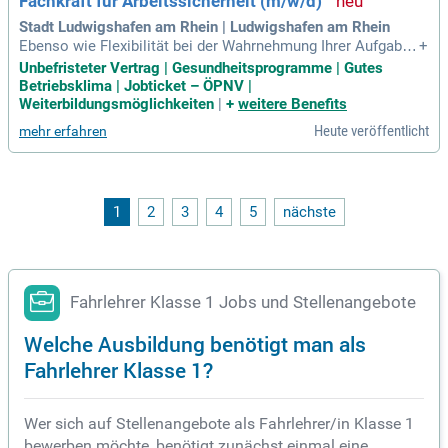
Fachkraft für Arbeitssicherheit (m/w/d)
Stadt Ludwigshafen am Rhein | Ludwigshafen am Rhein
Ebenso wie Flexibilität bei der Wahrnehmung Ihrer Aufgaben
+
– auch außerhalb üblicher Arbeitszeiten. einem Führerschei
Unbefristeter Vertrag | Gesundheitsprogramme | Gutes
n der Klasse B besitzen sowie die Bereitschaft besitzen, das
Betriebsklima | Jobticket – ÖPNV |
s Sie Ihr Privatfahrzeug für dienstliche Fahrten einsetzen. üb
Weiterbildungsmöglichkeiten
|
+
weitere Benefits
er Deutschkenntnisse
Heute veröffentlicht
mehr erfahren
1
2
3
4
5
nächste
Fahrlehrer Klasse 1 Jobs und Stellenangebote
Welche Ausbildung benötigt man als
Fahrlehrer Klasse 1?
Wer sich auf Stellenangebote als Fahrlehrer/in Klasse 1
bewerben möchte, benötigt zunächst einmal eine