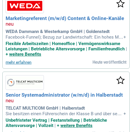
hören Fitness-Angebote, Gesundheitsmanagement und Verg
ünstigungen für Freizeitaktivitäten. Starten Sie Ihre Karriere
mit einem umfassenden Onboarding-Programm und individu
Marketingreferent (m/w/d) Content & Online-Kanäle
eller Karriereplanung bei der DACHSER Academy!
WEDA Dammann & Westerkamp GmbH | Goldenstedt
Facebook-Funnel); Bezug zur Landwirtschaft: Ein hohes Ma
+
ß an Aufgeschlossenheit gegenüber der modernen Landwirt
Flexible Arbeitszeiten | Homeoffice | Vermögenswirksame
schaft und Bereitschaft zu direkten Einsätzen im Schweines
Leistungen | Betriebliche Altersvorsorge | Familienfreundlich
|
tall; Mobilität: Gültiger Führerschein (Klasse B) und Reiseber
+
weitere Benefits
eitschaft innerhalb
Heute veröffentlicht
mehr erfahren
Senior Systemadministrator (w/m/d) in Halberstadt
TELCAT MULTICOM GmbH | Halberstadt
Sie besitzen einen Führerschein der Klasse B und über sehr
+
gute Deutschkenntnisse in Wort und Schrift. Unser Angebot:
Unbefristeter Vertrag | Festanstellung | Betriebliche
Wir bieten Ihnen neben einer unbefristeten Festanstellung ei
Altersvorsorge | Vollzeit
|
+
weitere Benefits
ne leistungsgerechte Bezahlung inkl. eines 13.