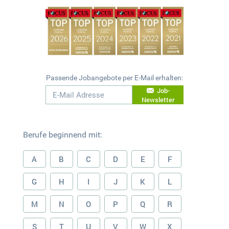
Passende Jobangebote per E-Mail erhalten:
Job-
Newsletter
Berufe beginnend mit:
A
B
C
D
E
F
G
H
I
J
K
L
M
N
O
P
Q
R
S
T
U
V
W
X