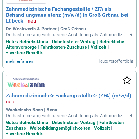
Zahnmedizinische Fachangestellte / ZFA als
Behandlungsassistenz (m/w/d) in Groß Grönau bei
Lübeck
Dr. Weckwerth & Partner | Groß Grönau
Du hast eine abgeschlossene Ausbildung als Zahnmedizinis
+
che Fachangestellte / ZFA oder Zahnarzthelferin. Du bist fre
Gutes Betriebsklima | Unbefristeter Vertrag | Betriebliche
undlich, zuverlässig und hast Freude am Umgang mit Patien
Altersvorsorge | Fahrtkosten-Zuschuss | Vollzeit
|
tinnen und Patienten.
+
weitere Benefits
Heute veröffentlicht
mehr erfahren
Zahnmedizinische:r Fachangestellte:r (ZFA) (m/w/d)
Wackelzahn Bonn | Bonn
Du hast eine abgeschlossene Ausbildung als Zahnmedizinis
+
che:r Fachangestellte:r (ZFA). Du zeichnest Dich durch Prof
Gutes Betriebsklima | Unbefristeter Vertrag | Fahrtkosten-
essionalität in der Assistenz sowie in der Behandlung aus u
Zuschuss | Weiterbildungsmöglichkeiten | Vollzeit
|
nd trägst damit zur hohen Qualität unserer Praxis bei.
+
weitere Benefits