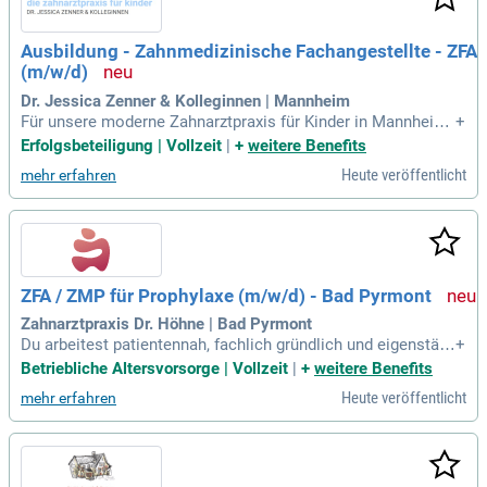
Ausbildung - Zahnmedizinische Fachangestellte - ZFA
(m/w/d)
Dr. Jessica Zenner & Kolleginnen | Mannheim
Für unsere moderne Zahnarztpraxis für Kinder in Mannheim
+
suchen wir eine/n Auszubildende/n zur/zum Zahnmedizinisc
Erfolgsbeteiligung | Vollzeit
|
+
weitere Benefits
hen Fachangestellten; ZFA (m/w/d). Ausbildungsstart: Augu
Heute veröffentlicht
mehr erfahren
st/September 2026.
ZFA / ZMP für Prophylaxe (m/w/d) - Bad Pyrmont
Zahnarztpraxis Dr. Höhne | Bad Pyrmont
Du arbeitest patientennah, fachlich gründlich und eigenstän
+
dig – mit Zeit, Struktur und einem Team, das Qualität vor He
Betriebliche Altersvorsorge | Vollzeit
|
+
weitere Benefits
ktik stellt.
Heute veröffentlicht
mehr erfahren