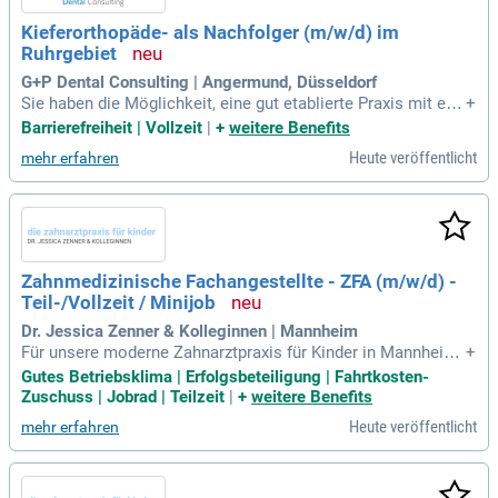
Kieferorthopäde- als Nachfolger (m/w/d) im
Ruhrgebiet
G+P Dental Consulting | Angermund, Düsseldorf
Sie haben die Möglichkeit, eine gut etablierte Praxis mit ein
+
em treuen Patientenstamm zu übernehmen bzw. einzusteige
Barrierefreiheit | Vollzeit
|
+
weitere Benefits
n und Ihre eigene Vision und Fachkompetenz einzubringen.
Heute veröffentlicht
mehr erfahren
Zahnmedizinische Fachangestellte - ZFA (m/w/d) -
Teil-/Vollzeit / Minijob
Dr. Jessica Zenner & Kolleginnen | Mannheim
Für unsere moderne Zahnarztpraxis für Kinder in Mannheim
+
suchen wir eine engagierte und erfahrene Zahnmedizinische
Gutes Betriebsklima | Erfolgsbeteiligung | Fahrtkosten-
Fachangestellte; ZFA (m/w/d) in Voll- oder Teilzeit (2-3 ganz
Zuschuss | Jobrad | Teilzeit
|
+
weitere Benefits
e Tage) oder als Minijob.
Heute veröffentlicht
mehr erfahren