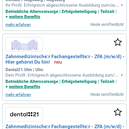
Ihr Profil: Erfolgreich abgeschlossene Ausbildung zum/zur Z
+
ahnmedizinischen Fachangestellten; ZFA; Gute EDV-Kenntni
Betriebliche Altersvorsorge | Erfolgsbeteiligung | Teilzeit
|
sse; Idealerweise erste Berufserfahrung; Kommunikationsst
+
weitere Benefits
ärke sowie freundliches und empathisches Auftreten; Sorgf
Heute veröffentlicht
mehr erfahren
ältige und eigenverantwortliche
Zahnmedizinische:r Fachangestellte:r - ZFA (m/w/d) -
Hier gehörst Du hin!
Dental21 Ulm | Ulm
Dein Profil: Erfolgreich abgeschlossene Ausbildung zum/zur
+
Zahnmedizinischen Fachangestellten; ZFA; Gute EDV-Kennt
Betriebliche Altersvorsorge | Erfolgsbeteiligung | Teilzeit
|
nisse; Idealerweise erste Berufserfahrung; Kommunikations
+
weitere Benefits
stärke sowie freundliches und empathisches Auftreten; Sor
Heute veröffentlicht
mehr erfahren
gfältige und eigenverantwortliche
Zahnmedizinische:r Fachangestellte:r - ZFA (m/w/d) -