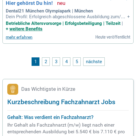
Hier gehörst Du hin!
Dental21 München Olympiapark | München
Dein Profil: Erfolgreich abgeschlossene Ausbildung zum/zur
+
Zahnmedizinischen Fachangestellten; ZFA; Gute EDV-Kennt
Betriebliche Altersvorsorge | Erfolgsbeteiligung | Teilzeit
|
nisse; Idealerweise erste Berufserfahrung; Kommunikations
+
weitere Benefits
stärke sowie freundliches und empathisches Auftreten; Sor
Heute veröffentlicht
mehr erfahren
gfältige und eigenverantwortliche
1
2
3
4
5
nächste
Das Wichtigste in Kürze
Kurzbeschreibung Fachzahnarzt Jobs
Gehalt: Was verdient ein Fachzahnarzt?
Ihr Gehalt als Fachzahnarzt (m/w) liegt nach einer
entsprechenden Ausbildung bei 5.540 € bis 7.110 € pro