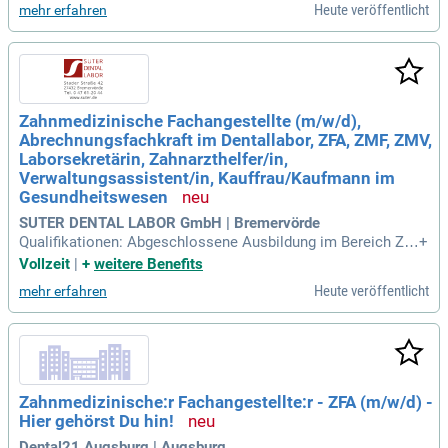
Heute veröffentlicht
mehr erfahren
Zahnmedizinische Fachangestellte (m/w/d),
Abrechnungsfachkraft im Dentallabor, ZFA, ZMF, ZMV,
Laborsekretärin, Zahnarzthelfer/in,
Verwaltungsassistent/in, Kauffrau/Kaufmann im
Gesundheitswesen
SUTER DENTAL LABOR GmbH | Bremervörde
Qualifikationen: Abgeschlossene Ausbildung im Bereich Za
+
hnmedizinische Fachangestellte:r, Zahnarzthelfer:in oder ver
Vollzeit
|
+
weitere Benefits
gleichbare Qualifikation mit Schwerpunkt Abrechnung. Oder
Heute veröffentlicht
mehr erfahren
abgeschlossene Ausbildung im Bereich Zahntechnik mit Ab
rechnungserfahrung.
Zahnmedizinische:r Fachangestellte:r - ZFA (m/w/d) -
Hier gehörst Du hin!
Dental21 Augsburg | Augsburg