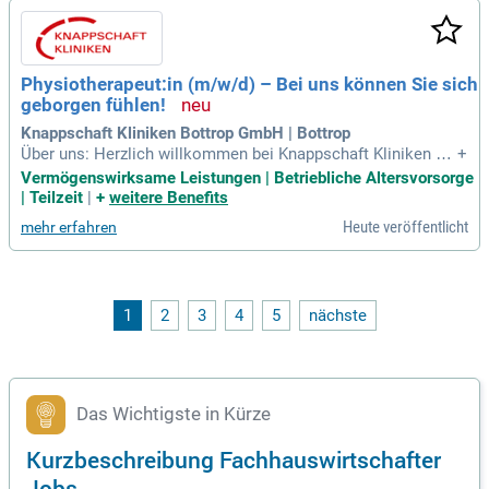
Physiotherapeut:in (m/w/d) – Bei uns können Sie sich
geborgen fühlen!
Knappschaft Kliniken Bottrop GmbH | Bottrop
Über uns: Herzlich willkommen bei Knappschaft Kliniken G
+
mbH; Knappschaftskrankenhaus Bottrop GmbH!
Vermögenswirksame Leistungen | Betriebliche Altersvorsorge
| Teilzeit
|
+
weitere Benefits
Heute veröffentlicht
mehr erfahren
1
2
3
4
5
nächste
Das Wichtigste in Kürze
Kurzbeschreibung Fachhauswirtschafter
Jobs