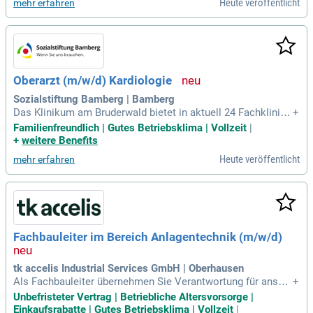
Heute veröffentlicht
mehr erfahren
er Führung eines
Oberarzt (m/w/d) Kardiologie
Sozialstiftung Bamberg | Bamberg
Das Klinikum am Bruderwald bietet in aktuell 24 Fachklinike
+
n eine erstklassige Versorgung mit modernstem und interdi
Familienfreundlich | Gutes Betriebsklima | Vollzeit
|
sziplinärem Anspruch. Es ist akademisches Lehrkrankenha
+
weitere Benefits
us der Friedrich-Alexander-Universität Erlangen mit insgesa
Heute veröffentlicht
mehr erfahren
mt 911 Planbetten.
Fachbauleiter im Bereich Anlagentechnik (m/w/d)
tk accelis Industrial Services GmbH | Oberhausen
Als Fachbauleiter übernehmen Sie Verantwortung für anspru
+
chsvolle Teilprojekte im industriellen Anlagenbau und sind d
Unbefristeter Vertrag | Betriebliche Altersvorsorge |
ie zentrale Schnittstelle zwischen Kunden, Projektleitung, M
Einkaufsrabatte | Gutes Betriebsklima | Vollzeit
|