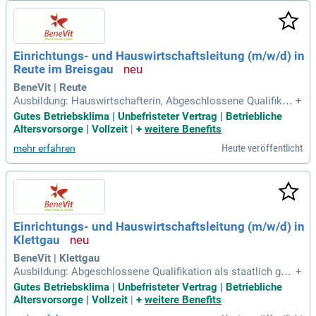
beamtenrechtlicher Vorgänge zuständig und bringen Ihre we
rtvolle Expertise ein. Für diese Position benötigen Sie ein B
achelorstudium im Bereich Betriebswirtschaft mit Schwerpu
nkt Personalmanagement oder eine vergleichbare Qualifikat
Einrichtungs- und Hauswirtschaftsleitung (m/w/d) in
ion. Alternativ sollten Sie als Beamter die Laufbahnbefähigu
Reute im Breisgau
ng für die dritte Qualifikationsebene besitzen. Mehrjährige E
rfahrung in der Stellenbewertung im öffentlichen Dienst ist
BeneVit | Reute
Voraussetzung für Ihre fachliche Kompetenz.
Ausbildung: Hauswirtschafterin, Abgeschlossene Qualifikati
+
on als staatlich geprüfte Hauswirtschaftliche Betriebsleitun
Gutes Betriebsklima | Unbefristeter Vertrag | Betriebliche
g, Hauswirtschaftsmeisterin, Studium der Ökotrophologie o
Altersvorsorge | Vollzeit
|
+
weitere Benefits
der Gesundheitsfachwirtin, Leitungserfahrung: Erfahrung in
Heute veröffentlicht
mehr erfahren
der Führung eines
Einrichtungs- und Hauswirtschaftsleitung (m/w/d) in
Klettgau
BeneVit | Klettgau
Ausbildung: Abgeschlossene Qualifikation als staatlich gepr
+
üfte Hauswirtschaftliche Betriebsleitung, Hauswirtschaftsm
Gutes Betriebsklima | Unbefristeter Vertrag | Betriebliche
eisterin, Studium der Ökotrophologie oder Gesundheitsfach
Altersvorsorge | Vollzeit
|
+
weitere Benefits
wirtin, Hauswirtschafterin; Leitungserfahrung: Erfahrung in d