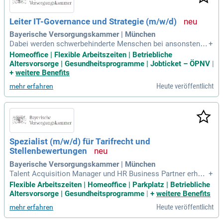
Leiter IT-Governance und Strategie (m/w/d)
Bayerische Versorgungskammer | München
Dabei werden schwerbehinderte Menschen bei ansonsten i
+
m Wesentlichen gleicher Eignung, Befähigung und fachlicher
Homeoffice | Flexible Arbeitszeiten | Betriebliche
Leistung bevorzugt eingestellt.
Altersvorsorge | Gesundheitsprogramme | Jobticket – ÖPNV
|
+
weitere Benefits
Heute veröffentlicht
mehr erfahren
Spezialist (m/w/d) für Tarifrecht und
Stellenbewertungen
Bayerische Versorgungskammer | München
Talent Acquisition Manager und HR Business Partner erhalt
+
en von Ihnen umfassende Beratung zu tarifrechtlichen Frage
Flexible Arbeitszeiten | Homeoffice | Parkplatz | Betriebliche
n bei Stellenausschreibungen und Eingruppierungen. Zu Ihre
Altersvorsorge | Gesundheitsprogramme
|
+
weitere Benefits
n Aufgaben zählen die verantwortliche Bearbeitung dienst- u
Heute veröffentlicht
mehr erfahren
nd tarifrechtlicher Grundsatzfragen sowie deren fachliche B
ewertung. Sie sind zudem für die eigenständige Bearbeitung