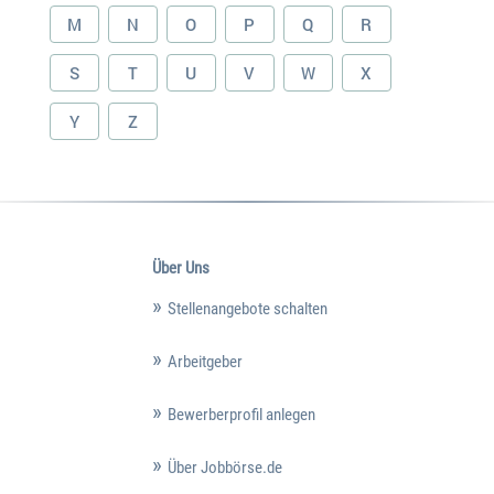
M
N
O
P
Q
R
S
T
U
V
W
X
Y
Z
Über Uns
Stellenangebote schalten
Arbeitgeber
Bewerberprofil anlegen
Über Jobbörse.de