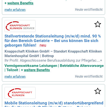
ontage und Nachunternehmern.
+
weitere Benefits
Heute veröffentlicht
mehr erfahren
Stellvertretende Stationsleitung (m/w/d) mind. 90 %
für den Bereich Geriatrie – Bei uns können Sie sich
geborgen fühlen!
Knappschaft Kliniken GmbH – Standort Knappschaft Kliniken
Marienhospital GmbH | Bottrop
Ihr Profil: Abgeschlossene Berufsausbildung zur Pflegefach
+
kraft; Abgeschlossene Weiterbildung zur pflegerischen Leitu
Vermögenswirksame Leistungen | Betriebliche Altersvorsorge
ng wünschenswert; Belastbarkeit in Kriseninterventionen; Ei
| Teilzeit
|
+
weitere Benefits
ne hohe fachliche, soziale und kommunikative Kompetenz;
Heute veröffentlicht
mehr erfahren
Eine Weiterbildung
Mobile Stationsleitung (m/w/d) standortübergreifend