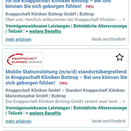
für die Knappschaft Kliniken Bottrop – Bei uns
können Sie sich geborgen fühlen!
Knappschaft Kliniken Bottrop GmbH | Bottrop
Über uns: Herzlich willkommen bei Knappschaft Kliniken G
+
mbH; Knappschaftskrankenhaus Bottrop GmbH!
Vermögenswirksame Leistungen | Betriebliche Altersvorsorge
| Teilzeit
|
+
weitere Benefits
Heute veröffentlicht
mehr erfahren
Mobile Stationsleitung (m/w/d) standortübergreifend
in Knappschaft Kliniken Bottrop – Bei uns können Sie
sich geborgen fühlen!
Knappschaft Kliniken GmbH – Standort Knappschaft Kliniken
Marienhospital GmbH | Bottrop
Die Knappschaft Kliniken Bottrop GmbH vereint zwei leistun
+
gsstarke Krankenhausstandorte unter einem Dach: Die Knap
Vermögenswirksame Leistungen | Betriebliche Altersvorsorge
pschaft Kliniken Bottrop und die Knappschaft Kliniken Marie
| Teilzeit
|
+
weitere Benefits
nhospital Bottrop.
Heute veröffentlicht
mehr erfahren