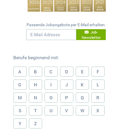
Passende Jobangebote per E-Mail erhalten:
Job-
Newsletter
Berufe beginnend mit:
A
B
C
D
E
F
G
H
I
J
K
L
M
N
O
P
Q
R
S
T
U
V
W
X
Y
Z