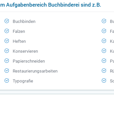
im Aufgabenbereich Buchbinderei sind z.B.
Buchbinden
B
Falzen
Fa
Heften
K
Konservieren
K
Papierschneiden
P
Restaurierungsarbeiten
R
Typografie
Sc