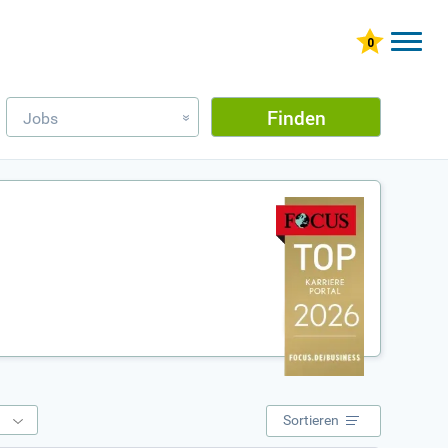
Finden
Jobs
»
e
Sortieren