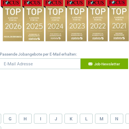
Passende Jobangebote per E-Mail erhalten:
Job-Newsletter
G
H
I
J
K
L
M
N