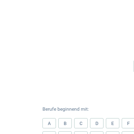
Berufe beginnend mit:
A
B
C
D
E
F