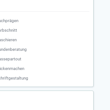
uchprägen
rbschnitt
aschieren
undenberatung
assepartout
ückenmachen
hriftgestaltung