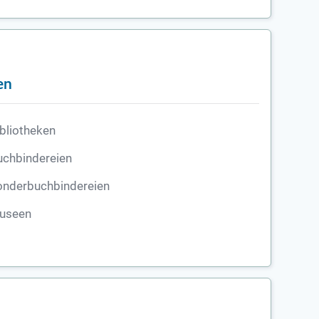
en
bliotheken
uchbindereien
onderbuchbindereien
useen