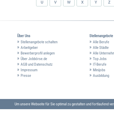
U
V
W
X
Y
Z
Über Uns
Stellenangebote
Stellenangebote schalten
Alle Berufe
Arbeitgeber
Alle Städte
Bewerberprofil anlegen
Alle Unterne
Über Jobbörse.de
Top Jobs
AGB und Datenschutz
IT-Berufe
Impressum
Minijobs
Presse
Ausbildung
Um unsere Webseite für Sie optimal zu gestalten und fortlaufend 