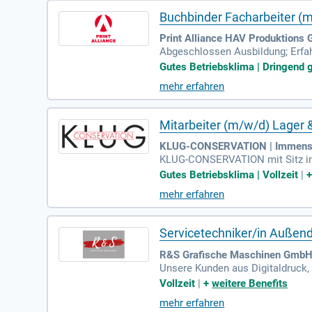
Buchbinder Facharbeiter (
Print Alliance HAV Produktions
Abgeschlossen Ausbildung; Erfahr
n, Teamfähigkeit, Flexibilität un
Gutes Betriebsklima | Dringend g
mehr erfahren
Mitarbeiter (m/w/d) Lager 
KLUG-CONSERVATION | Immenst
KLUG-CONSERVATION mit Sitz in I
eitung/Buchbinderei.
Gutes Betriebsklima | Vollzeit
|
mehr erfahren
Servicetechniker/in Außen
R&S Grafische Maschinen GmbH 
Unsere Kunden aus Digitaldruck,
chließt Baden-Württemberg, Bayer
Vollzeit
|
+
weitere Benefits
mehr erfahren