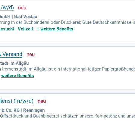
m/w/d)
 GmbH | Bad Vöslau
ung in der Buchbinderei oder Druckerei; Gute Deutschkenntnisse in
d Belastbarkeit; Technisches Verständnis.
esucht | Vollzeit
|
+
weitere Benefits
& Versand
adt im Allgäu
mmenstadt im Allgäu ist ein international tätiger Papiergroßhand
+
weitere Benefits
dienst (m/w/d)
& Co. KG | Renningen
 Offsetdruck und Buchbinderei schätzen unsere Kompetenz und uns
n, Rheinland-Pfalz und Saarland.