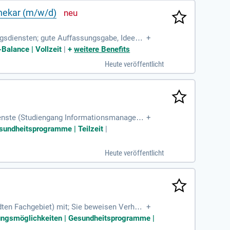
thekar (m/w/d)
gsdiensten; gute Auffassungsgabe, Ideenre
+
 Auftreten und
Balance | Vollzeit
|
+
weitere Benefits
Heute veröffentlicht
Dienste (Studiengang Informationsmanagem
+
achelor oder FH-Diplom)
esundheitsprogramme | Teilzeit
|
Heute veröffentlicht
ten Fachgebiet) mit; Sie beweisen Verhan
+
n Lizenzvereinbarungen;
ildungsmöglichkeiten | Gesundheitsprogramme |