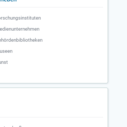
rschungsinstituten
edienunternehmen
ehördenbibliotheken
useen
unst