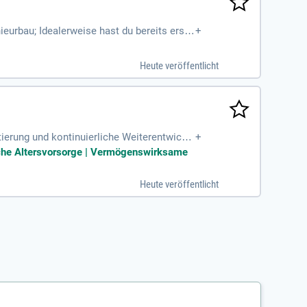
eurbau; Idealerweise hast du bereits erste
+
urch Praktika oder
Heute veröffentlicht
tierung und kontinuierliche Weiterentwickl
+
der Informatik, des Ingenieurwesens
bliche Altersvorsorge | Vermögenswirksame
Heute veröffentlicht