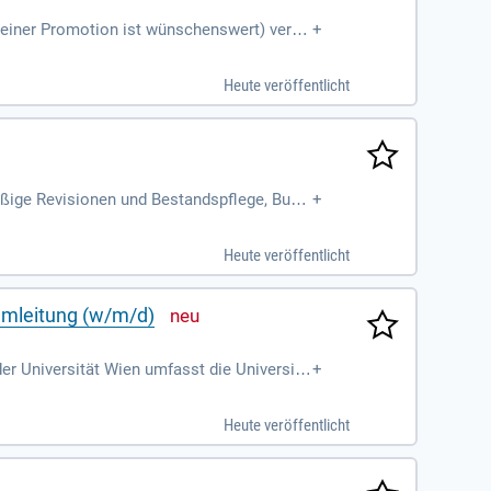
 einer Promotion ist wünschenswert) vertie
+
ozialistischen Kriegsgefangenenwesens
Heute veröffentlicht
ßige Revisionen und Bestandspflege, Buch
+
 um die Entlehnung, grundlegende
Heute veröffentlicht
amleitung (w/m/d)
er Universität Wien umfasst die Universitä
+
Heute veröffentlicht