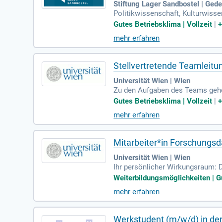
Stiftung Lager Sandbostel | Ged
Politikwissenschaft, Kulturwisse
fte Kenntnisse der Geschichte d
Gutes Betriebsklima | Vollzeit
|
mehr erfahren
Stellvertretende Teamleit
Universität Wien | Wien
Zu den Aufgaben des Teams gehö
ausgabe und -rücknahme, Schalt
Gutes Betriebsklima | Vollzeit
|
mehr erfahren
Mitarbeiter*in Forschungs
Universität Wien | Wien
Ihr persönlicher Wirkungsraum: D
tsbibliothek mit der Hauptbiblio
Weiterbildungsmöglichkeiten | Gu
mehr erfahren
Werkstudent (m/w/d) in de