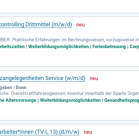
ontrolling Drittmittel (m/w/d)
: Praktische Erfahrungen im Rechnungswesen, vorzugsweise mit SA
besondere Excel; eine selbstständige, strukturierte und zuverlässige
Arbeitszeiten | Weiterbildungsmöglichkeiten | Ferienbetreuung | Corpo
tzangelegenheiten Service (w/m/d)
fgaben | Bonn
che: Dienstkraftfahrzeugwesen; Inventur innerhalb der Sparte Organ
ung (ohne Verschlusssachen); Internes Raummanagement einschl.
iche Altersvorsorge | Weiterbildungsmöglichkeiten | Gesundheitspro
arbeiter*innen (TV-L 13) (d/m/w)