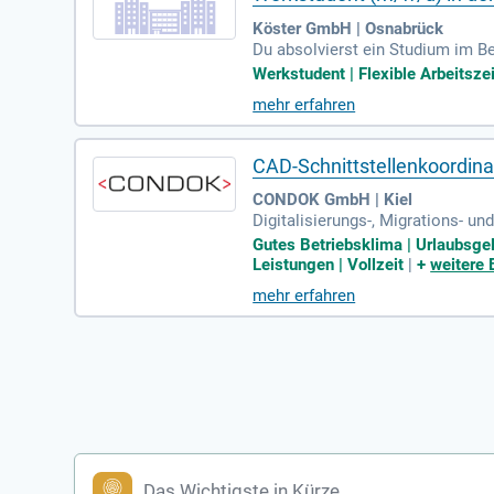
Köster GmbH | Osnabrück
Du absolvierst ein Studium im B
Erfahrungen in der Tragwerkspla
Werkstudent | Flexible Arbeitszei
mehr erfahren
CAD-Schnittstellenkoordina
CONDOK GmbH | Kiel
Digitalisierungs-, Migrations- u
ung moderner Engineering-Tools 
Gutes Betriebsklima | Urlaubsgel
Leistungen | Vollzeit
|
+
weitere 
mehr erfahren
Das Wichtigste in Kürze