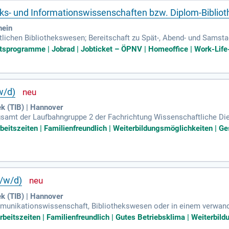
heks- und Informationswissenschaften bzw. Diplom-Biblio
hein
lichen Bibliothekswesen; Bereitschaft zu Spät-, Abend- und Samsta
fähigkeit und selbständiges Arbeiten, Zuverlässigkeit, freundliches
tsprogramme | Jobrad | Jobticket – ÖPNV | Homeoffice | Work-Life-
w/d)
ek (TIB) | Hannover
egsamt der Laufbahngruppe 2 der Fachrichtung Wissenschaftliche 
aftliche Bibliotheken” oder Bibliothekswesen mit dem Abschluss B
rbeitszeiten | Familienfreundlich | Weiterbildungsmöglichkeiten | G
/w/d)
ek (TIB) | Hannover
munikationswissenschaft, Bibliothekswesen oder in einem verwand
m Einholen von Einverständniserklärungen und zu unterzeichnende
 Arbeitszeiten | Familienfreundlich | Gutes Betriebsklima | Weiterb