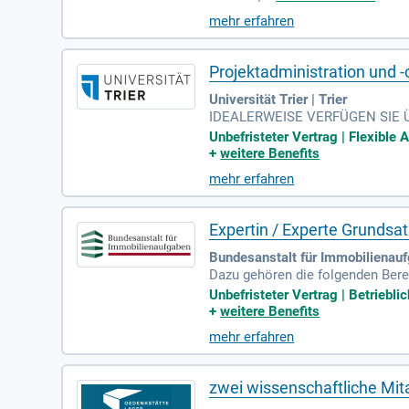
mehr erfahren
Projektadministration und -c
Universität Trier | Trier
IDEALERWEISE VERFÜGEN SIE ÜBER
ute Kenntnisse in MS Office, ins
Unbefristeter Vertrag | Flexible 
+
weitere Benefits
mehr erfahren
Expertin / Experte Grundsa
Bundesanstalt für Immobilienau
Dazu gehören die folgenden Berei
stleistungen; Schriftgutverwalt
Unbefristeter Vertrag | Betriebl
+
weitere Benefits
mehr erfahren
zwei wissenschaftliche Mit