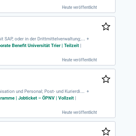
Heute veröffentlicht
P, oder in der Drittmittelverwaltung; g
+
 Arbeitsweise.
rate Benefit Universität Trier | Teilzeit
|
Heute veröffentlicht
isation und Personal; Post- und Kurierdien
+
gramme | Jobticket – ÖPNV | Vollzeit
|
Heute veröffentlicht