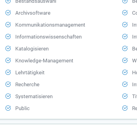
Bestandsauswahl
B
Archivsoftware
C
Kommunikationsmanagement
In
Informationswissenschaften
In
Katalogisieren
B
Knowledge-Management
W
Lehrtätigkeit
H
Recherche
I
Systematisieren
T
Public
Re