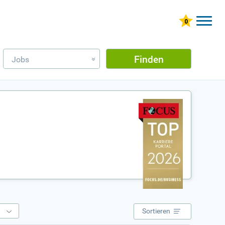
Finden
Jobs
»
e
Sortieren