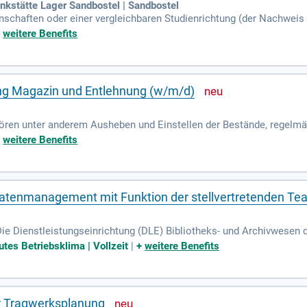
enkstätte Lager Sandbostel | Sandbostel
nschaften oder einer vergleichbaren Studienrichtung (der Nachweis
es Nationalsozialismus, des Zweiten Weltkriegs und des nationals
+
weitere Benefits
ung Magazin und Entlehnung (w/m/d)
ren unter anderem Ausheben und Einstellen der Bestände, regelmä
er- und Springerdienste, Mahnwesen und Feedbackmanagement rund
+
weitere Benefits
datenmanagement mit Funktion der stellvertretenden Te
ie Dienstleistungseinrichtung (DLE) Bibliotheks- und Archivwesen d
thek und 33 Fachbibliotheken sowie das Archiv der Universität Wien.
tes Betriebsklima | Vollzeit
|
+
weitere Benefits
r Tragwerksplanung