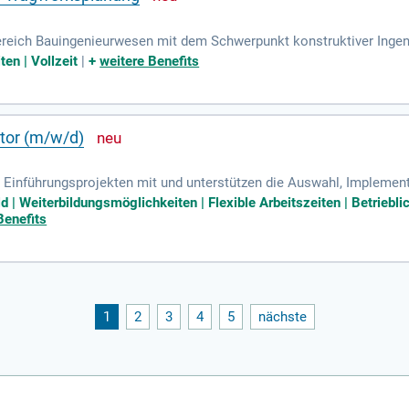
ereich Bauingenieurwesen mit dem Schwerpunkt konstruktiver Ingeni
nung und softwaregestützter Berechnung gesammelt, zum Beispiel d
ten | Vollzeit
|
+
weitere Benefits
tor (m/w/d)
nd Einführungsprojekten mit und unterstützen die Auswahl, Implemen
und Technologien: Sie verfügen über ein abgeschlossenes Studium 
d | Weiterbildungsmöglichkeiten | Flexible Arbeitszeiten | Betrie
Benefits
1
2
3
4
5
nächste