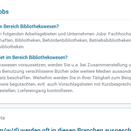
obs
m Bereich Bibliothekswesen?
 in folgenden Arbeitsgebieten und Unternehmen Jobs: Fachhochs
ften, Bibliotheken, Behördenbibliotheken, Betriebsbibliotheke
bibliotheken
et im Bereich Bibliothekswesen?
thekswesen voraussetzen, werden Sie u.a. bei Zusammenstellun
urch Benutzung verschlissene Bücher oder weitere Medien aussond
satz beschaffen. Weiterhin werden Sie in Ihrer Tätigkeit zum Bei
e begutachten, evtl. auch Vorschlagslisten mit Kurzbesprechun
tellen, Liefereingang kontrollieren.
ote
(m/w/d) werden oft in diesen Branchen ausgesch