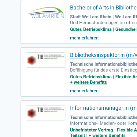
Bachelor of Arts in Bibliot
Stadt Weil am Rhein | Weil am R
Und Herausforderungen im öffent
ichtum, Kontaktfreudigkeit, Team
Gutes Betriebsklima | Gesundhei
mehr erfahren
Bibliotheksinspektor:in (m/
Technische Informationsbiblioth
Befähigung für das erste Einsti
ent mit Schwerpunkt „Wissensch
Gutes Betriebsklima | Flexible A
+
weitere Benefits
mehr erfahren
Informationsmanager:in (m
Technische Informationsbiblioth
Informations-, Medien- oder Kom
dlungsgeschick und Ausdauer bei
Unbefristeter Vertrag | Flexible
Teilzeit
|
+
weitere Benefits