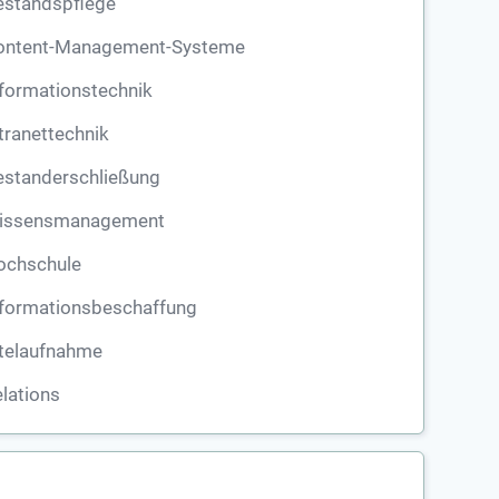
estandspflege
ontent-Management-Systeme
formationstechnik
tranettechnik
estanderschließung
issensmanagement
ochschule
nformationsbeschaffung
itelaufnahme
lations