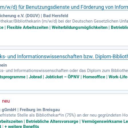
n (m/w/d) für Benutzungsdienste und Förderung von Inf
icherung e.V. (DGUV) | Bad Hersfeld
iothekar/Bibliothekarin (m/w/d) bei der Deutschen Gesetzlichen Unf
r gewerblichen Berufsgenossenschaften und Unfallkassen in Deutschl
e | Flexible Arbeitszeiten | Weiterbildungsmöglichkeiten | Betriebl
. Unsere Mission ist es, die Sicherheit der Bürger beim Arbeiten un
chschule der DGUV, der zentralen Bildungseinrichtung in Bad Hersf
erte Forschung in Sozialversicherung und Rehabilitation vorantreib
!
heks- und Informationswissenschaften bzw. Diplom-Biblio
hein
heks- und Informationswissenschaften oder das Diplom zum Biblioth
 zentral in einer ehemaligen Kirche gelegen, präsentiert über 50.000
tsprogramme | Jobrad | Jobticket – ÖPNV | Homeoffice | Work-Life-
 14.000 elektronische Medien in der Onleihe Dreiländereck zur Ve
e Bibliothek der Dinge. Als Leiter:in verantworten Sie die Fachbere
ontinuierliche Weiterentwicklung zur Begegnungsstätte unter Berück
g gGmbH | Freiburg im Breisgau
fristete Stelle als Bibliothekar*in (75%) an der neu gegründeten H
 ein zukunftsorientiertes Konzept und bietet moderne Lern- und Bege
 Arbeitszeiten | Betriebliche Altersvorsorge | Vermögenswirksame Le
llem e-Medien sowie studienrelevante Printliteratur an. Zu den zen
t
|
+
weitere Benefits