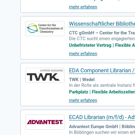
ieb einer hybriden Bibliothek mi
mehr erfahren
g von E-Books sowie Print-Medien
Wissenschaftlicher Bibliot
CTC gGmbH – Center for the Tran
Die CTC sucht einen engagierten 
se unbefristete Stelle bietet die
Unbefristeter Vertrag | Flexible 
schaftlichen Ergebnissen fördern.
mehr erfahren
lich. Dazu gehören Budgetsteue
tlichen und administrativen Abt
Sie die Zukunft der Wissenschaft
EDA Component Librarian /
TWK | Wedel
In der Rolle als zentrale Instanz 
em Altium Designer, wo Sie Schal
Parkplatz | Flexible Arbeitszeiten
eter wie Hersteller und elektris
mehr erfahren
PC-2581 gesichert. Sie verwalten
sistente und fehlerfreie Zusamm
ECAD Librarian (m/f/d) - 
Advantest Europe GmbH | Böbli
In Böblingen suchen wir einen er