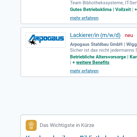
Team Bibliothekssysteme, IT-Serv
ken) Das gehört zu Ihrer Persönl
Gutes Betriebsklima | Vollzeit
|
mehr erfahren
Lackierer/in (m/w/d)
Arpogaus Stahlbau GmbH | Wig
Sicher ist das nicht jedermanns 
en?
Betriebliche Altersvorsorge | Kan
|
+
weitere Benefits
mehr erfahren
Das Wichtigste in Kürze