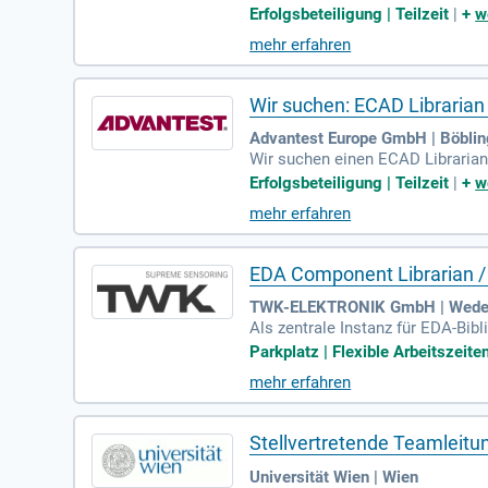
e Hauptaufgaben umfassen die Eta
Erfolgsbeteiligung | Teilzeit
|
+
w
AD-Tools. Sie arbeiten eng mit
mehr erfahren
Bibliothekslösungen zu entwicke
AD-Umgebungen. Wenn Sie anspru
iten und attraktive Benefits. Bew
Wir suchen: ECAD Librarian
Advantest Europe GmbH | Böbli
Wir suchen einen ECAD Librarian
n die Definition globaler Standa
Erfolgsbeteiligung | Teilzeit
|
+
w
eren als zentrale Anlaufstelle 
mehr erfahren
zu entwickeln. Ihr Profil umfas
tnisse von PCB-Design und Kompon
n.
EDA Component Librarian /
TWK-ELEKTRONIK GmbH | Wede
Als zentrale Instanz für EDA-Bibl
ium Designer, insbesondere bei d
Parkplatz | Flexible Arbeitszeiten
tellerinformationen und elektris
mehr erfahren
rwaltung des Lifecycle-Status d
währleistest du einen reibungsl
Stellvertretende Teamleit
Universität Wien | Wien