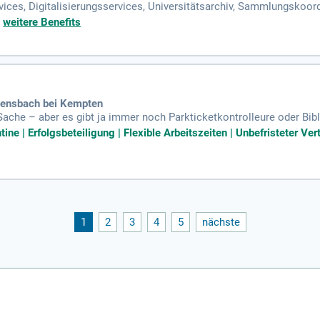
ices, Digitalisierungsservices, Universitätsarchiv, Sammlungskoord
ichkeit: Reifeprüfung Abgeschlossene bibliothekarische Ausbildung
+
weitere Benefits
gensbach bei Kempten
Sache – aber es gibt ja immer noch Parkticketkontrolleure oder Bibl
tine | Erfolgsbeteiligung | Flexible Arbeitszeiten | Unbefristeter Ver
1
2
3
4
5
nächste