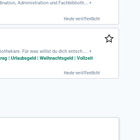
ination, Administration und Fachbibliothe
+
 oder vergleichbare
Heute veröffentlicht
iothekare. Für was willst du dich entscheid
+
trag | Urlaubsgeld | Weihnachtsgeld | Vollzeit
Heute veröffentlicht