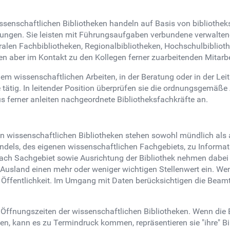
enschaftlichen Bibliotheken handeln auf Basis von bibliotheksr
gen. Sie leisten mit Führungsaufgaben verbundene verwaltende
tralen Fachbibliotheken, Regionalbibliotheken, Hochschulbiblio
hen aber im Kontakt zu den Kollegen ferner zuarbeitenden Mitarbe
dem wissenschaftlichen Arbeiten, in der Beratung oder in der L
e tätig. In leitender Position überprüfen sie die ordnungsgemäß
us ferner anleiten nachgeordnete Bibliotheksfachkräfte an.
issenschaftlichen Bibliotheken stehen sowohl mündlich als au
ndels, des eigenen wissenschaftlichen Fachgebiets, zu Informa
 nach Sachgebiet sowie Ausrichtung der Bibliothek nehmen dabe
Ausland einen mehr oder weniger wichtigen Stellenwert ein. Wenn
 Öffentlichkeit. Im Umgang mit Daten berücksichtigen die Beamt
 den Öffnungszeiten der wissenschaftlichen Bibliotheken. Wenn d
ten, kann es zu Termindruck kommen, repräsentieren sie "ihre" B