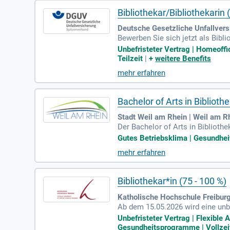
Bibliothekar/Bibliothekari
Deutsche Gesetzliche Unfallvers
Bewerben Sie sich jetzt als Bibl
sation, ein führender Verband de
Unbefristeter Vertrag | Homeoffic
ion und klare Entschädigungen ein
Teilzeit
|
+
weitere Benefits
rmationskompetenz an unserer Ho
mehr erfahren
gierten Teams, das praxisorienti
Sie Teil dieser wichtigen Mission
Bachelor of Arts in Bibliot
Stadt Weil am Rhein | Weil am R
Der Bachelor of Arts in Bibliot
lichkeiten. Die Stadtbibliothek,
Gutes Betriebsklima | Gesundhei
sen physischen Angeboten stehen
mehr erfahren
ne Artothek sowie eine innovativ
und die Finanzen. Ziel ist die k
n.
Bibliothekar*in (75 - 100 %)
Katholische Hochschule Freibur
Ab dem 15.05.2026 wird eine unbe
ovative „Smart Library“ verfolgt
Unbefristeter Vertrag | Flexible
le Technologien und bietet vor a
Gesundheitsprogramme | Vollzei