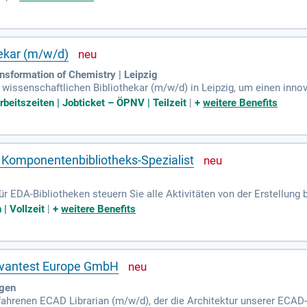
t digitalen Serviceangeboten. Darüber hinaus sind die Betreuung der
 im Sozialwesen Teil der Tätigkeit. Bewerben Sie sich jetzt und gest
hekar (m/w/d)
sformation of Chemistry | Leipzig
wissenschaftlichen Bibliothekar (m/w/d) in Leipzig, um einen innov
 Möglichkeit, einen zentralen Beitrag zur Forschung zu leisten, inde
Arbeitszeiten | Jobticket – ÖPNV | Teilzeit
|
+
weitere Benefits
 In dieser Rolle sind Sie für die Entwicklung, Organisation und den
rung, Prozessmanagement und die Implementierung notwendiger IT-S
eilungen zusammen, um ein umfassendes Serviceportfolio zu entwick
!
 Komponentenbibliotheks-Spezialist
für EDA-Bibliotheken steuern Sie alle Aktivitäten von der Erstellung 
tzeichen, Footprints und 3D-Modelle (STEP/IDF) entwickeln. Zusätzl
 | Vollzeit
|
+
weitere Benefits
che Kennwerte stets aktuell sind. Die Qualität der Bibliotheksinhal
 den Lifecycle-Status der Bauteile und aktualisieren Stücklisten i
enarbeit über den gesamten Produktlebenszyklus.
Advantest Europe GmbH
ngen
fahrenen ECAD Librarian (m/w/d), der die Architektur unserer ECAD-B