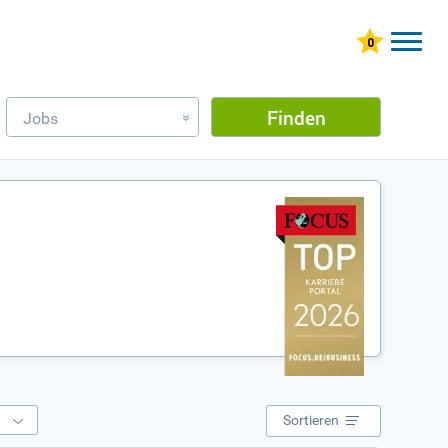
Finden
Jobs
»
e
Sortieren