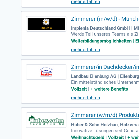
mehr erfahren
Zimmerer (m/w/d) - Münch
Implenia Deutschland GmbH | M
Werde Teil unseres Teams als Zim
mst Lagerverwaltung, Bestandsko
Weiterbildungsmöglichkeiten | E
für die Baulogistik. Voraussetz
mehr erfahren
stsein für Baustellensicherheit. 
en Weiterbildungsmöglichkeiten. 
Zimmerer/in Dachdecker/i
Landbau Eilenburg AG | Eilenburg
Ein mittelständisches Unterneh
Eilenburg und Leipzig. Zu den A
Vollzeit
|
+
weitere Benefits
Sanierungen sowie die Herstellun
mehr erfahren
eitung und den Kunden zusammen
den Sie Teil unseres dynamische
Zimmerer (w/m/d) Produkt
Huber & Sohn Holzbau, Holzver
Innovative Lösungen seit Genera
t Holz lieben, aber die Wetterbe
Weihnachtsgeld | Vollzeit
|
+
wei