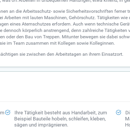
g, was oft Arbeiten in unbequemen Haltungen, etwa kniend, in geb
nen an die Arbeitsschutz- sowie Sicherheitsvorschriften ferner
ei Arbeiten mit lauten Maschinen, Gehörschutz. Tätigkeiten wie
n eines Atemschutzes erfordern. Auch wenn technische Geräte
st sie dennoch körperlich anstrengend, denn zahlreiche Tätigkei
en oder den Bau von Treppen. Mitunter bewegen sie dabei schwer
 sie im Team zusammen mit Kollegen sowie Kolleginnen.
nächtigen sie zwischen den Arbeitstagen an ihrem Einsatzort.
 im
Ihre Tätigkeit besteht aus Handarbeit, zum
Di
Beispiel Bauteile hobeln, schleifen, kleben,
Ma
sägen und imprägnieren.
Ho