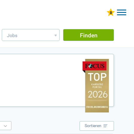
Finden
Jobs
»
e
Sortieren