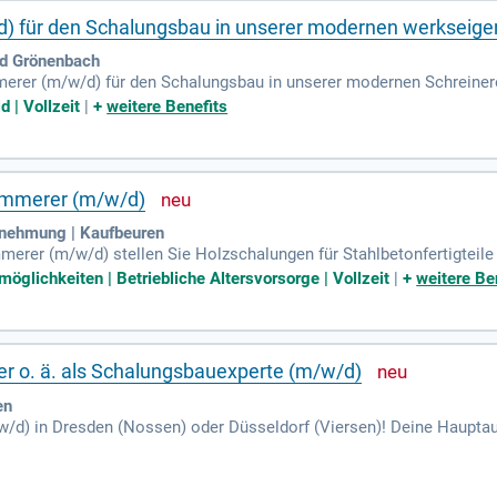
) für den Schalungsbau in unserer modernen werkseige
d Grönenbach
erer (m/w/d) für den Schalungsbau in unserer modernen Schreiner
ngen für hochwertige Betonfertigteile sowie die Produktion von Hol
 | Vollzeit
|
+
weitere Benefits
nklusive Plattensäge, Kreis- und Bandsäge. Eine abgeschlossene Au
n einer attraktiven Vergütung bieten wir einen sicheren Arbeitsplatz
n Sie zudem von einem Zuschuss zur betrieblichen Altersvorsorge un
immerer (m/w/d)
nehmung | Kaufbeuren
erer (m/w/d) stellen Sie Holzschalungen für Stahlbetonfertigteile 
ch. Ihre Aufgaben umfassen zudem die Montage von Schalungen im 
öglichkeiten | Betriebliche Altersvorsorge | Vollzeit
|
+
weitere Be
en. Wir heißen auch Berufsanfänger willkommen, die eine abgesch
handwerkliches Geschick und eine sorgfältige Arbeitsweise. Außerd
tsweise zu Ihren Stärken gehören. Wir bieten Ihnen eine umfassende 
ler o. ä. als Schalungsbauexperte (m/w/d)
en
/d) in Dresden (Nossen) oder Düsseldorf (Viersen)! Deine Haupta
ungslösungen unter Berücksichtigung von Sicherheitsstandards. Du
 Kunden zu entwickeln. Halte dich über Trends im Schalungsbau inf
ldung im Bauwesen, wie als Schreiner oder Zimmerer. Teamgeist und 