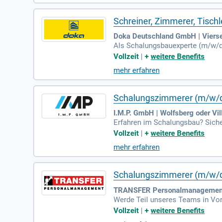
nd ebenfalls wichtig für deinen Er
Schreiner, Zimmerer, Tisch
Doka Deutschland GmbH | Viers
Als Schalungsbauexperte (m/w/d
chalungslösungen. Du arbeitest 
Vollzeit
|
+
weitere Benefits
endbeobachtung ist Teil deiner A
mehr erfahren
ossene Ausbildung im Bauwesen o
e Bereitschaft zur persönlichen
Bauens mit!
Schalungszimmerer (m/w/
I.M.P. GmbH | Wolfsberg oder Vil
Erfahren im Schalungsbau? Siche
spannende Jobchancen in Wolfsbe
Vollzeit
|
+
weitere Benefits
mehr erfahren
Schalungszimmerer (m/w/
TRANSFER Personalmanagement 
Werde Teil unseres Teams in Vo
n warten auf Dich: Herstellungs
Vollzeit
|
+
weitere Benefits