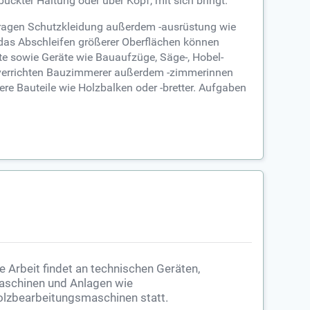
ückter Haltung oder über Kopf, mit sich bringt.
 tragen Schutzkleidung außerdem -ausrüstung wie
 das Abschleifen größerer Oberflächen können
 sowie Geräte wie Bauaufzüge, Säge-, Hobel-
ten verrichten Bauzimmerer außerdem -zimmerinnen
e Bauteile wie Holzbalken oder -bretter. Aufgaben
e Arbeit findet an technischen Geräten,
schinen und Anlagen wie
lzbearbeitungsmaschinen statt.