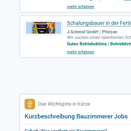
n in Bachmehring und Hafenham p
mehr erfahren
technischen Arbeitsmitteln gesta
elfältige Aufgaben, beispielswei
dynamischen Teams!
Schalungsbauer in der Fert
J.Schmid GmbH | Pforzen
Wir suchen einen talentierten Sc
Betonfertigteilschalungen sowie
Gutes Betriebsklima | Betrieblich
merer oder Betonbauer mit und hab
mehr erfahren
s, einschließlich Zuschüssen zu
Entscheidungswegen und einem ko
Das Wichtigste in Kürze
Kurzbeschreibung Bauzimmerer Jobs