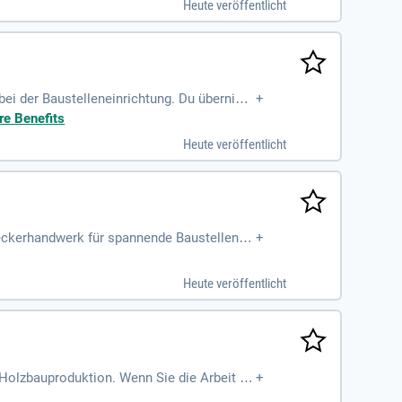
Heute veröffentlicht
bei der Baustelleneinrichtung. Du übernim
+
anarbeiten durch und bist Ansprechpartner
re Benefits
er Schalungsbauer, sowie ein starkes Bewus
Heute veröffentlicht
rfinanzierter Altersvorsorge und vielfältig
e Sport- und Wellnessvergünstigungen!
ckerhandwerk für spannende Baustellen in
+
en nach technischen Vorgaben. Historische
eitsbereich. Sie arbeiten eng mit der Baul
Heute veröffentlicht
und die Abdichtung von Dachflächen. Wer
Holzbauproduktion. Wenn Sie die Arbeit mi
+
n genau richtig. In unseren modernen Halle