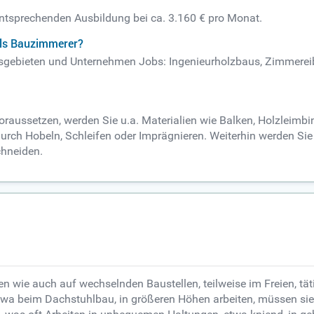
entsprechenden Ausbildung bei ca. 3.160 € pro Monat.
als Bauzimmerer?
itsgebieten und Unternehmen Jobs: Ingenieurholzbaus, Zimmereib
aussetzen, werden Sie u.a. Materialien wie Balken, Holzleimbind
durch Hobeln, Schleifen oder Imprägnieren. Weiterhin werden Sie 
chneiden.
 wie auch auf wechselnden Baustellen, teilweise im Freien, täti
etwa beim Dachstuhlbau, in größeren Höhen arbeiten, müssen sie