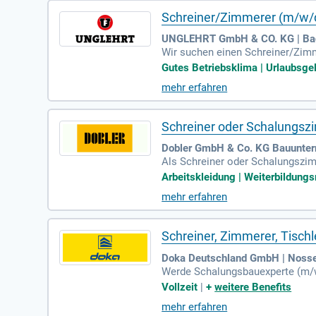
Schreiner/Zimmerer (m/w/d
UNGLEHRT GmbH & CO. KG | Ba
Wir suchen einen Schreiner/Zimm
ellung individueller Holzschalu
Gutes Betriebsklima | Urlaubsgeld
ne Holzbearbeitungsmaschinen, i
mehr erfahren
ng ist hierbei von Vorteil. Nebe
liäres Team. Bei uns profitiere
s Ihre Zukunft absichert.
Schreiner oder Schalungsz
Dobler GmbH & Co. KG Bauunter
Als Schreiner oder Schalungszimm
auf Hochbaustellen verantwortli
Arbeitskleidung | Weiterbildungsm
NC-Fräsen und Schreinermaschin
mehr erfahren
reiner mitbringen. Wichtig sind 
aft und eine strukturierte Arbei
en Unternehmen.
Schreiner, Zimmerer, Tisch
Doka Deutschland GmbH | Noss
Werde Schalungsbauexperte (m/w
ontage maßgeschneiderter Schal
Vollzeit
|
+
weitere Benefits
um optimale Lösungen für unsere
mehr erfahren
Idealerweise hast du eine Ausbi