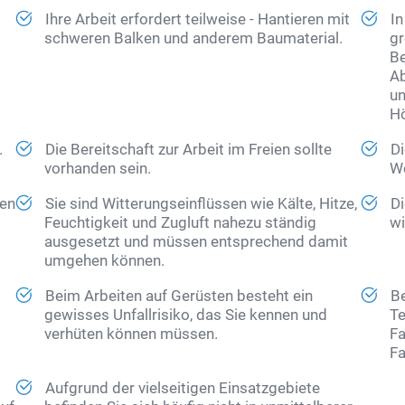
Ihre Arbeit erfordert teilweise - Hantieren mit
In
schweren Balken und anderem Baumaterial.
gr
Be
Ab
un
H
.
Die Bereitschaft zur Arbeit im Freien sollte
Di
vorhanden sein.
We
fen
Sie sind Witterungseinflüssen wie Kälte, Hitze,
Di
Feuchtigkeit und Zugluft nahezu ständig
wi
ausgesetzt und müssen entsprechend damit
umgehen können.
Beim Arbeiten auf Gerüsten besteht ein
Be
gewisses Unfallrisiko, das Sie kennen und
Te
verhüten können müssen.
Fa
Fa
Aufgrund der vielseitigen Einsatzgebiete