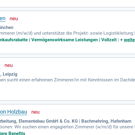
en
ünchen
merer (m/w/d) und unterstütze die Projekt- sowie Logistikleitung 
ntrolle und koordinierst Reparaturmaßnahmen. Zudem führst du Kr
inkaufsrabatte | Vermögenswirksame Leistungen | Vollzeit
|
+
weite
ung ist eine abgeschlossene Ausbildung als Zimmerer, Schreiner od
Profitiere von attraktiven Konditionen wie 30 Tagen Urlaub, arbeitgebe
Bewirb dich jetzt und finde deine Karrierechance mit uns, inklusiv
n
, Leipzig
men sucht einen erfahrenen Zimmerer/in mit Kenntnissen im Dachde
ufgaben gehören die Fertigung und Errichtung von Holzkonstruktion
g von Schalungen für Betonbauteile zählen ebenfalls zu Ihrem Tätigk
. Zu Ihren Aufgaben zählen zudem die Montage von Dachsystemen 
n Teams und gestalten Sie mit uns innovative Bauprojekte!
ion Holzbau
arbeitung, Elementebau GmbH & Co. KG | Bachmehring, Hafenham
tionen: Wir suchen einen engagierten Zimmerer (w/m/d) für unsere 
dingungen auf Baustellen meiden möchten, sind Sie bei Huber & Soh
tere Benefits