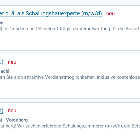
folg in dieser Position.
ler o. ä. als Schalungsbauexperte (m/w/d)
en
) in Dresden und Düsseldorf trägst du Verantwortung für die Ausa
eng mit unseren Ingenieuren zusammen, um innovative, sichere und 
ufgabe, um stets den besten Standard im Schalungsbau zu bieten. Fü
der eine vergleichbare Qualifikation mitbringen, idealerweise als 
 Weiterentwicklung sind ebenso wichtig. Werde Teil unseres dynami
d)
lach!
rn Sie sich attraktive Verdienstmöglichkeiten, inklusive kostenlos
rg oder Villach – Ihr nächster Karrierehöhepunkt wartet auf Sie!
d)
| Vorarlberg
rarlberg! Wir suchen erfahrene Schalungszimmerer (m/w/d), die Be
- und Montagearbeiten nach Plan und technischen Zeichnungen. Bewir