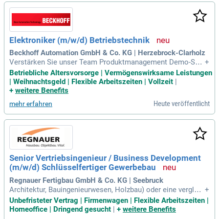
Elektroniker (m/w/d) Betriebstechnik
Beckhoff Automation GmbH & Co. KG | Herzebrock-Clarholz
Verstärken Sie unser Team Produktmanagement Demo-Syst
+
ems als Elektroniker (m/w/d) Betriebstechnik im internen M
Betriebliche Altersvorsorge | Vermögenswirksame Leistungen
aschinen- und Betriebsmittelbau am Standort Herzebrock-Cl
| Weihnachtsgeld | Flexible Arbeitszeiten | Vollzeit
|
arholz sowie an umliegenden Standorten und gestalten Sie
+
weitere Benefits
Automatisierung aktiv mit.
Heute veröffentlicht
mehr erfahren
Senior Vertriebsingenieur / Business Development
(m/w/d) Schlüsselfertiger Gewerbebau
Regnauer Fertigbau GmbH & Co. KG | Seebruck
Architektur, Bauingenieurwesen, Holzbau) oder eine vergleic
+
hbare Qualifikation. Du bringst Erfahrung im Bau-, Immobilie
Unbefristeter Vertrag | Firmenwagen | Flexible Arbeitszeiten |
n- oder technischen Projektvertrieb mit.
Homeoffice | Dringend gesucht
|
+
weitere Benefits