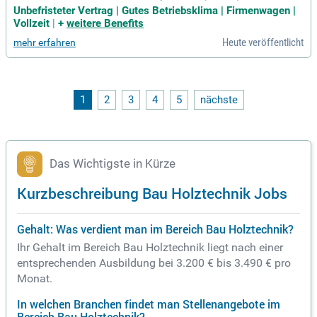
n Bau von der Pike auf und bringst dadurch hohe fachliche K
Unbefristeter Vertrag | Gutes Betriebsklima | Firmenwagen |
ompetenz mit.
Vollzeit
|
+
weitere Benefits
Heute veröffentlicht
mehr erfahren
1
2
3
4
5
nächste
Das Wichtigste in Kürze
Kurzbeschreibung Bau Holztechnik Jobs
Gehalt: Was verdient man im Bereich Bau Holztechnik?
Ihr Gehalt im Bereich Bau Holztechnik liegt nach einer
entsprechenden Ausbildung bei 3.200 € bis 3.490 € pro
Monat.
In welchen Branchen findet man Stellenangebote im