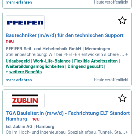
Heute veröffentlicht
mehr erfahren
Bautechniker (m/w/d) für den technischen Support
PFEIFER Seil- und Hebetechnik GmbH | Memmingen
Stellenbeschreibung: Wir bei PFEIFER entwickeln sichere Ve
+
rbindungslösungen für die Bau-, Industrie- und Logistikbranc
Urlaubsgeld | Work-Life-Balance | Flexible Arbeitszeiten |
he. Mit über 445 Jahren Erfahrung sowie Innovationsstärke
Weiterbildungsmöglichkeiten | Dringend gesucht
|
setzen wir Standards in der Seil-, Hebe- und Bautechnik.
+
weitere Benefits
Heute veröffentlicht
mehr erfahren
TGA Bauleiter:in (m/w/d) - Fachrichtung ELT Standort
Hamburg
Ed. Züblin AG | Hamburg
Ob im Hoch- und Ingenieurbau, Spezialtiefbau, Tunnel-, Stahl
+