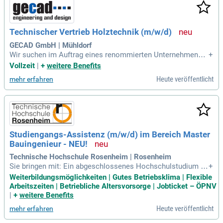
Technischer Vertrieb Holztechnik (m/w/d)
GECAD GmbH | Mühldorf
Wir suchen im Auftrag eines renommierten Unternehmens a
+
us der Bau-Zulieferer-Branche einen Mitarbeiter Technische
Vollzeit
|
+
weitere Benefits
n Vertrieb Holztechnik (m/w/d) im Raum Mühldorf am Inn.
Heute veröffentlicht
mehr erfahren
Die Position ist in Vollzeit zu besetzen.
Studiengangs-Assistenz (m/w/d) im Bereich Master
Bauingenieur - NEU!
Technische Hochschule Rosenheim | Rosenheim
Sie bringen mit: Ein abgeschlossenes Hochschulstudium au
+
f Bachelorniveau im Bereich Bauingenieurwesen mit Schwer
Weiterbildungsmöglichkeiten | Gutes Betriebsklima | Flexible
punkt Holzbau, im Bereich Holzbau und Ausbau oder verglei
Arbeitszeiten | Betriebliche Altersvorsorge | Jobticket – ÖPNV
chbar; selbstständige service- und ergebnisorientierte Arbeit
|
+
weitere Benefits
sweise; Teamfähigkeit
Heute veröffentlicht
mehr erfahren