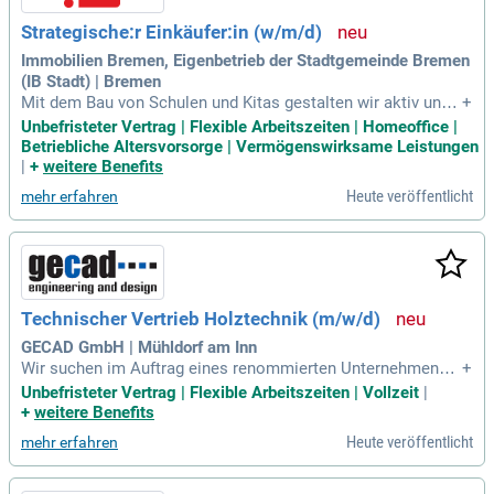
Strategische:r Einkäufer:in (w/m/d)
Immobilien Bremen, Eigenbetrieb der Stadtgemeinde Bremen
(IB Stadt) | Bremen
Mit dem Bau von Schulen und Kitas gestalten wir aktiv unse
+
re Stadt. Gleichzeitig leisten wir mit energieeffizienten Proje
Unbefristeter Vertrag | Flexible Arbeitszeiten | Homeoffice |
kten einen echten Beitrag zum Klimaschutz. Wir suchen Sie
Betriebliche Altersvorsorge | Vermögenswirksame Leistungen
als.
|
+
weitere Benefits
Heute veröffentlicht
mehr erfahren
Technischer Vertrieb Holztechnik (m/w/d)
GECAD GmbH | Mühldorf am Inn
Wir suchen im Auftrag eines renommierten Unternehmens a
+
us der Bau-Zulieferer-Branche einen Mitarbeiter Technische
Unbefristeter Vertrag | Flexible Arbeitszeiten | Vollzeit
|
n Vertrieb Holztechnik (m/w/d) im Raum Mühldorf am Inn.
+
weitere Benefits
Die Position ist in Vollzeit zu besetzen.
Heute veröffentlicht
mehr erfahren