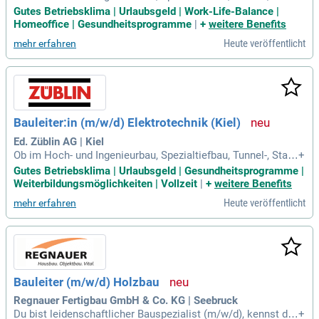
- und Holzbau, in der Bauwerkserhaltung oder Baulogistik –
Gutes Betriebsklima | Urlaubsgeld | Work-Life-Balance |
wir denken Bauen weiter, um der innovativste und nachhaltig
Homeoffice | Gesundheitsprogramme
|
+
weitere Benefits
ste Bautechnologiekonzern Europas zu werden.
Heute veröffentlicht
mehr erfahren
Bauleiter:in (m/w/d) Elektrotechnik (Kiel)
Ed. Züblin AG | Kiel
Ob im Hoch- und Ingenieurbau, Spezialtiefbau, Tunnel-, Stahl
+
- und Holzbau, in der Bauwerkserhaltung oder Baulogistik –
Gutes Betriebsklima | Urlaubsgeld | Gesundheitsprogramme |
wir denken Bauen weiter, um der innovativste und nachhaltig
Weiterbildungsmöglichkeiten | Vollzeit
|
+
weitere Benefits
ste Bautechnologiekonzern Europas zu werden.
Heute veröffentlicht
mehr erfahren
Bauleiter (m/w/d) Holzbau
Regnauer Fertigbau GmbH & Co. KG | Seebruck
Du bist leidenschaftlicher Bauspezialist (m/w/d), kennst de
+