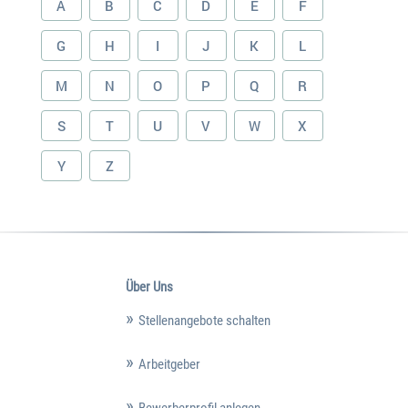
A
B
C
D
E
F
G
H
I
J
K
L
M
N
O
P
Q
R
S
T
U
V
W
X
Y
Z
Über Uns
Stellenangebote schalten
Arbeitgeber