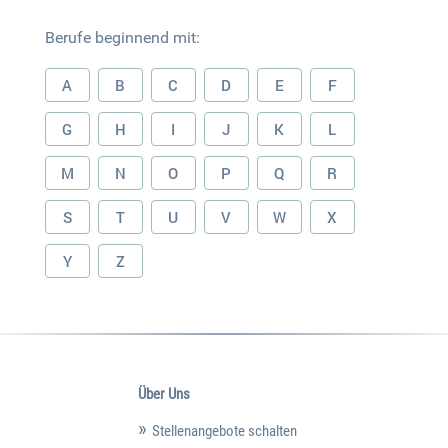
Berufe beginnend mit:
A
B
C
D
E
F
G
H
I
J
K
L
M
N
O
P
Q
R
S
T
U
V
W
X
Y
Z
Über Uns
Stellenangebote schalten