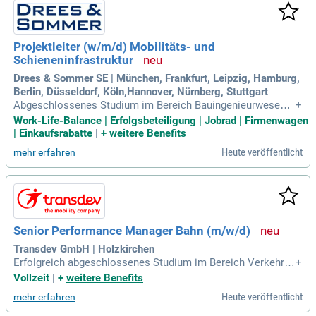
Projektleiter (w/m/d) Mobilitäts- und
Schieneninfrastruktur
Drees & Sommer SE | München, Frankfurt, Leipzig, Hamburg,
Berlin, Düsseldorf, Köln,Hannover, Nürnberg, Stuttgart
Abgeschlossenes Studium im Bereich Bauingenieurwesen,
+
Verkehrswesen, Verkehrsbau, Verkehrsingenieurswesen, Ei
Work-Life-Balance | Erfolgsbeteiligung | Jobrad | Firmenwagen
senbahnwesen, Umweltingenieurwesen, Wirtschaftsingenie
| Einkaufsrabatte
|
+
weitere Benefits
urwesen, Projektmanagement oder eine vergleichbare Quali
Heute veröffentlicht
mehr erfahren
fikation; Mindestens fünf Jahre
Senior Performance Manager Bahn (m/w/d)
Transdev GmbH | Holzkirchen
Erfolgreich abgeschlossenes Studium im Bereich Verkehrs
+
management, Wirtschaftsingenieurwesen, Betriebswirtschaf
Vollzeit
|
+
weitere Benefits
t, Verkehrswesen, Eisenbahnwesen oder einer vergleichbare
Heute veröffentlicht
mehr erfahren
n Fachrichtung wünschenswert; Mehrjährige Berufserfahrun
g in einem Eisenbahnverkehrsunternehmen