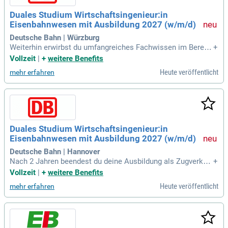
Duales Studium Wirtschaftsingenieur:in
Eisenbahnwesen mit Ausbildung 2027 (w/m/d)
Deutsche Bahn | Würzburg
Weiterhin erwirbst du umfangreiches Fachwissen im Bereic
+
h Eisenbahnwesen, insbesondere in Infrastrukturplanung un
Vollzeit
|
+
weitere Benefits
d -bau, der Transportwirtschaft sowie in der Verkehrspolitik;
Heute veröffentlicht
mehr erfahren
In der Praxis erhältst du Einblicke in die Zugverkehrssteueru
ng, Fahrplanung
Duales Studium Wirtschaftsingenieur:in
Eisenbahnwesen mit Ausbildung 2027 (w/m/d)
Deutsche Bahn | Hannover
Nach 2 Jahren beendest du deine Ausbildung als Zugverkeh
+
rssteuerer im elektronischen Stellwerk und sammelst in ein
Vollzeit
|
+
weitere Benefits
em mindestens 6-monatigen Einsatz wichtige Praxiserfahru
Heute veröffentlicht
mehr erfahren
ng in Hannover; Im weiteren Studium vertiefst du dein Wisse
n an der FH Erfurt in Eisenbahnwesen