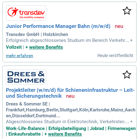
Junior Performance Manager Bahn (m/w/d)
Transdev GmbH | Holzkirchen
Erfolgreich abgeschlossenes Studium im Bereich Verkehrs
+
wesen, Verkehrsmanagement, Wirtschaftsingenieurwesen,
Vollzeit
|
+
weitere Benefits
Betriebswirtschaft, Eisenbahnwesen oder einer vergleichbar
Heute veröffentlicht
mehr erfahren
en Fachrichtung wünschenswert.
Projektleiter (w/m/d) für Schieneninfrastruktur – Leit-
und Sicherungstechnik
Drees & Sommer SE |
Frankfurt,Hamburg,Berlin,Stuttgart,Köln,Karlsruhe,Mainz,Aach
en,Düsseldorf,Dortmund…
Abgeschlossenes Studium in Elektrotechnik, Verkehrstechn
+
ik, Bauingenieurwesen, Eisenbahnwesen, Nachrichtentechni
Work-Life-Balance | Erfolgsbeteiligung | Jobrad | Firmenwagen
k, Wirtschaftsingenieurwesen oder einem vergleichbaren Be
| Einkaufsrabatte
|
+
weitere Benefits
reich; Mindestens fünf Jahre Erfahrung in der Projektleitung