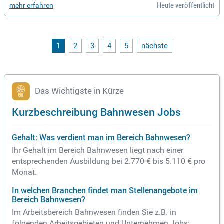
Heute veröffentlicht
mehr erfahren
(Steuerung), vorzugsweise
1
2
3
4
5
nächste
Das Wichtigste in Kürze
Kurzbeschreibung Bahnwesen Jobs
Gehalt: Was verdient man im Bereich Bahnwesen?
Ihr Gehalt im Bereich Bahnwesen liegt nach einer
entsprechenden Ausbildung bei 2.770 € bis 5.110 € pro
Monat.
In welchen Branchen findet man Stellenangebote im
Bereich Bahnwesen?
Im Arbeitsbereich Bahnwesen finden Sie z.B. in
folgenden Arbeitsgebieten und Unternehmen Jobs: