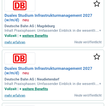
Duales Studium Infrastrukturmanagement 2027
(w/m/d)
Deutsche Bahn AG | Magdeburg
Inhalt Praxisphasen: Umfassender Einblick in die wesentlich
+
en Bereiche des Bahnwesens und der Bahninfrastruktur; Du
Vollzeit
|
+
weitere Benefits
wirkst in verschiedenen Projekten, wie z.
Heute veröffentlicht
mehr erfahren
Duales Studium Infrastrukturmanagement 2027
(w/m/d)
Deutsche Bahn AG | Neudietendorf
Inhalt Praxisphasen: Umfassender Einblick in die wesentlich
+
en Bereiche des Bahnwesens und der Bahninfrastruktur; Du
Vollzeit
|
+
weitere Benefits
wirkst in verschiedenen Projekten, wie z.
Heute veröffentlicht
mehr erfahren