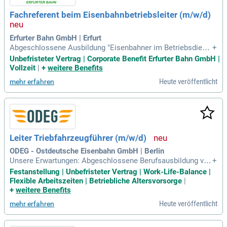
Fachreferent beim Eisenbahnbetriebsleiter (m/w/d)
Erfurter Bahn GmbH | Erfurt
Abgeschlossene Ausbildung "Eisenbahner im Betriebsdiens
+
t"; Fahrberechtigung als Triebfahrzeugführer gemäß TfV und
Unbefristeter Vertrag | Corporate Benefit Erfurter Bahn GmbH |
mindestens dreijähriger Einsatz als Triebfahrzeugführer; sic
Vollzeit
|
+
weitere Benefits
herer Umgang mit Verordnungen, Richtlinien und Regelwerk
Heute veröffentlicht
mehr erfahren
en des Eisenbahnwesens
Leiter Triebfahrzeugführer (m/w/d)
ODEG - Ostdeutsche Eisenbahn GmbH | Berlin
Unsere Erwartungen: Abgeschlossene Berufsausbildung vor
+
zugsweise mit Bezug zum Eisenbahnbereich oder abgeschl
Festanstellung | Unbefristeter Vertrag | Work-Life-Balance |
ossenes Studium gern im Verkehrswesen; mehrjährige, nac
Flexible Arbeitszeiten | Betriebliche Altersvorsorge
|
hweisbare Berufserfahrung im Transportwesen, vorzugsweis
+
weitere Benefits
e in Führungspositionen im Eisenbahnwesen
Heute veröffentlicht
mehr erfahren