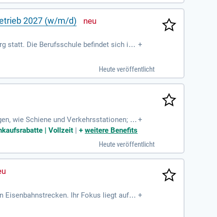
etrieb 2027 (w/m/d)
 statt. Die Berufsschule befindet sich in
+
Heute veröffentlicht
en, wie Schiene und Verkehrsstationen; Si
+
ie arbeiten interdisziplinär
kaufsrabatte | Vollzeit
|
+
weitere Benefits
Heute veröffentlicht
 Eisenbahnstrecken. Ihr Fokus liegt auf d
+
ekte der HOAI-Leistungsphasen 1-7, insbes
 Erfahrung im Bahn- und Infrastrukturumf