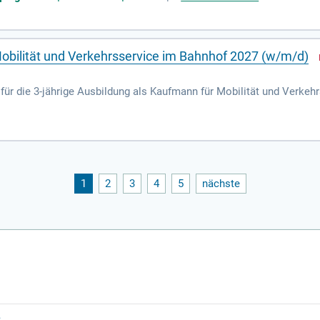
obilität und Verkehrsservice im Bahnhof 2027 (w/m/d)
ür die 3-jährige Ausbildung als Kaufmann für Mobilität und Verkeh
hof.
1
2
3
4
5
nächste