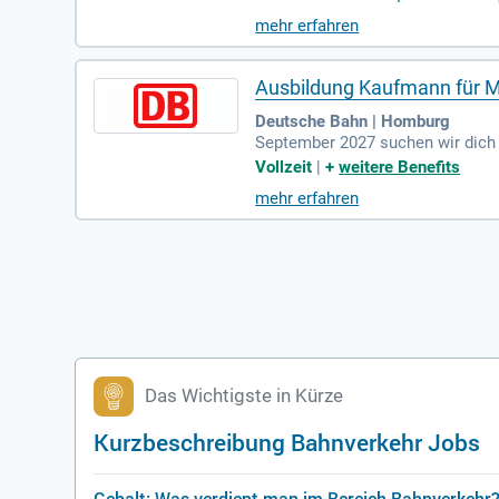
mehr erfahren
Ausbildung Kaufmann für M
Deutsche Bahn | Homburg
September 2027 suchen wir dich f
m Standort Homburg (Saar) Bahn
Vollzeit
|
+
weitere Benefits
mehr erfahren
Das Wichtigste in Kürze
Kurzbeschreibung Bahnverkehr Jobs