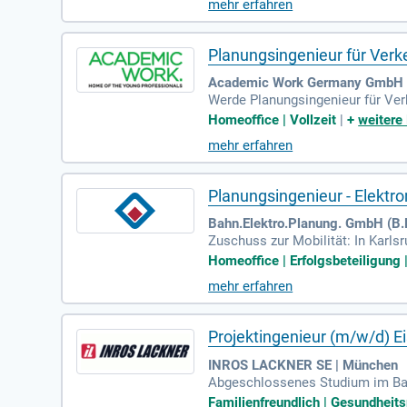
mehr erfahren
eld sind Voraussetzung. Sie pro
n. Modernes, flexibles Arbeiten 
Planungsingenieur für Ver
Academic Work Germany GmbH M
Werde Planungsingenieur für Ver
dee bis zur Fertigstellung und so
Homeoffice | Vollzeit
|
+
weitere
ce-Optionen. Diese Direktvermittl
mehr erfahren
em starken Team, das gemeinsam 
Führung eines Expertenteams in 
Planungsingenieur - Elektr
Bahn.Elektro.Planung. GmbH (B.E.
Zuschuss zur Mobilität: In Karls
deinen Arbeitsort flexibel zwisch
Homeoffice | Erfolgsbeteiligung 
mehr erfahren
Projektingenieur (m/w/d) E
INROS LACKNER SE | München
Abgeschlossenes Studium im Baui
e Qualifikation; Mindestens 4 Ja
Familienfreundlich | Gesundheit