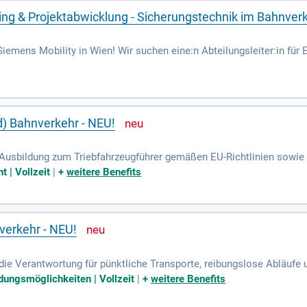
ring & Projektabwicklung - Sicherungstechnik im Bahnver
iemens Mobility in Wien! Wir suchen eine:n Abteilungsleiter:in für
nverkehr. Besuchen Sie uns: www.siemens.at/mobility.
) Bahnverkehr - NEU!
Ausbildung zum Triebfahrzeugführer gemäßen EU-Richtlinien sowie e
 dem Niveau B2 erforderlich, um im Betriebsalltag effektiv zu komm
t | Vollzeit
|
+
weitere Benefits
hicht- und Wochenendarbeit sind ebenfalls entscheidend. Wir bieten
24,00 € brutto pro Stunde. Zudem profitierst du von umfangreichen
 eines familiären Teams, das deine Qualifikationen wertschätzt und 
verkehr - NEU!
e Verantwortung für pünktliche Transporte, reibungslose Abläufe u
Dispositionssystemen und gestalte unseren Erfolg aktiv mit.
ldungsmöglichkeiten | Vollzeit
|
+
weitere Benefits