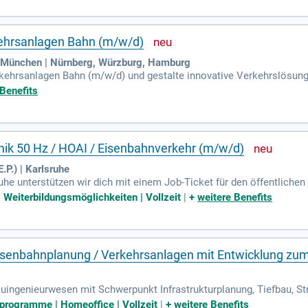
fitieren von einem attraktiven Vergütungspaket, einem Dienstwagen 
sowie Raum für eigene Ideen machen diese Position besonders reizv
kehrsanlagen Bahn (m/w/d)
ünchen | Nürnberg, Würzburg, Hamburg
kehrsanlagen Bahn (m/w/d) und gestalte innovative Verkehrslösungen
rgst für reibungslose Abläufe. Unser Kunde bietet dir Flexibilität, d
 Benefits
ung ermöglicht dir individuelle Weiterentwicklung in deiner Karriere
an einem Strang zieht. In dieser Position übernimmst du die strat
der Siedlungswasserwirtschaft.
onik 50 Hz / HOAI / Eisenbahnverkehr (m/w/d)
P.) | Karlsruhe
ruhe unterstützen wir dich mit einem Job-Ticket für den öffentliche
en Berlin, Düsseldorf, Karlsruhe und Leipzig wählen.
| Weiterbildungsmöglichkeiten | Vollzeit
|
+
weitere Benefits
isenbahnplanung / Verkehrsanlagen mit Entwicklung zum 
ngenieurwesen mit Schwerpunkt Infrastrukturplanung, Tiefbau, St
hre Berufserfahrung in der Eisenbahnplanung, idealerweise in Proje
sprogramme | Homeoffice | Vollzeit
|
+
weitere Benefits