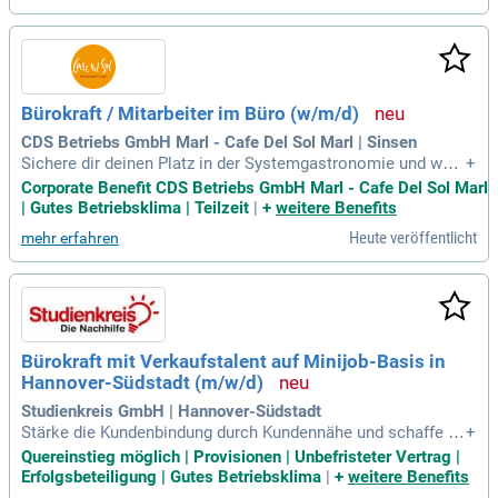
eines engagierten Teams setzen Sie sich für soziale Gerech
tigkeit ein. Deutschland bietet zahlreiche Chancen, doch die
Kluft zwischen Arm und Reich wächst. Unterstützen Sie uns
dabei, eine gerechtere Sozialpolitik zu schaffen. Bewerben S
ie sich jetzt und gestalten Sie die Zukunft mit uns!
Bürokraft / Mitarbeiter im Büro (w/m/d)
CDS Betriebs GmbH Marl - Cafe Del Sol Marl | Sinsen
Sichere dir deinen Platz in der Systemgastronomie und wac
+
hse mit uns! Wir bieten vielfältige Aufstiegschancen und ein
Corporate Benefit CDS Betriebs GmbH Marl - Cafe Del Sol Marl
e umfassende Einarbeitung. Profitiere von Schulungen und e
| Gutes Betriebsklima | Teilzeit
|
+
weitere Benefits
inem E-Learning-Tool in einer freundlichen Unternehmensku
Heute veröffentlicht
mehr erfahren
ltur. Regelmäßige Feedbackgespräche und flexible Arbeitsze
itmodelle sorgen für optimale Work-Life-Balance. Deine Auf
gaben umfassen die Organisation sowie die Schnittstelle z
wischen Betrieb und Zentrale. Setze auf dein kaufmännisch
es Know-how und werde Teil eines engagierten Teams, das
den Menschen in den Mittelpunkt stellt.
Bürokraft mit Verkaufstalent auf Minijob-Basis in
Hannover-Südstadt (m/w/d)
Studienkreis GmbH | Hannover-Südstadt
Stärke die Kundenbindung durch Kundennähe und schaffe be
+
eindruckende Wow-Momente im direkten Kontakt. Als begei
Quereinstieg möglich | Provisionen | Unbefristeter Vertrag |
sterte Vertriebspersönlichkeit überzeugst du Menschen und
Erfolgsbeteiligung | Gutes Betriebsklima
|
+
weitere Benefits
verfolgst aktiv deine Ziele. Mit deinem Empathie- und Kom