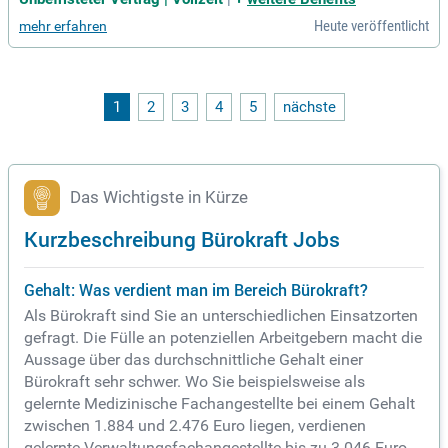
Anstellung. Sie bringen Teamgeist, Fachkompetenz und Kre
Heute veröffentlicht
mehr erfahren
ativität mit, um Menschen nach einer Hirnverletzung zu unte
rstützen. Empathie, Engagement und Lösungsorientierung si
nd Ihre Stärken. Profitieren Sie von einem anspruchsvollen
Aufgabenfeld in einem motivierten Team. Wir bieten Ihnen e
in Gehalt analog TVöD Bund, 30 Tage Urlaub, sowie Fort- un
1
2
3
4
5
nächste
d Weiterbildungsangebote. Haben wir Ihr Interesse geweck
t? Bewerben Sie sich jetzt und gestalten Sie Ihre berufliche
Zukunft!
Das Wichtigste in Kürze
Kurzbeschreibung Bürokraft Jobs
Gehalt: Was verdient man im Bereich Bürokraft?
Als Bürokraft sind Sie an unterschiedlichen Einsatzorten
gefragt. Die Fülle an potenziellen Arbeitgebern macht die
Aussage über das durchschnittliche Gehalt einer
Bürokraft sehr schwer. Wo Sie beispielsweise als
gelernte Medizinische Fachangestellte bei einem Gehalt
zwischen 1.884 und 2.476 Euro liegen, verdienen
gelernte Verwaltungsfachangestellte bis zu 3.046 Euro