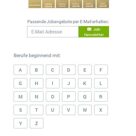
Passende Jobangebote per E-Mail erhalten:
Job-
Newsletter
Berufe beginnend mit:
A
B
C
D
E
F
G
H
I
J
K
L
M
N
O
P
Q
R
S
T
U
V
W
X
Y
Z