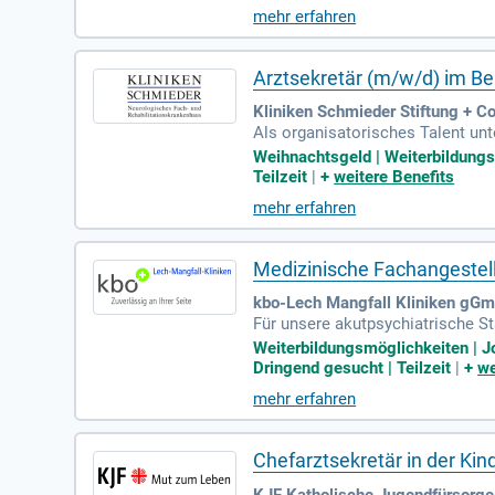
mehr erfahren
Arztsekretär (m/w/d) im Ber
Kliniken Schmieder Stiftung + Co
Als organisatorisches Talent unt
r:innen verwalten. Sie bringen e
Weihnachtsgeld | Weiterbildungsm
e und Sensibilität im Umgang mit
Teilzeit
|
+
weitere Benefits
hnen Sie aus. Zudem bieten wir e
mehr erfahren
eitmodelle und profitieren Sie v
Medizinische Fachangestell
kbo-Lech Mangfall Kliniken gGm
Für unsere akutpsychiatrische S
hangestellte oder qualifizierte 
Weiterbildungsmöglichkeiten | Jo
Dringend gesucht | Teilzeit
|
+
we
mehr erfahren
Chefarztsekretär in der Kin
KJF Katholische Jugendfürsorge