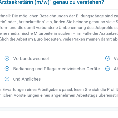
Arztsekretärin (m/w)“ genau zu verstehen?
chnell: Die möglichen Bezeichnungen der Bildungsgänge sind zah
in“ oder „Arztsekretärin“ ein, finden Sie beinahe genauso viele St
orm und die damit verbundene Umbenennung des Jobprofils scho
eine medizinische Mitarbeiterin suchen – im Falle der Arztsekr
eßlich die Arbeit im Büro bedeuten, viele Praxen meinen damit ab
Verbandswechsel
Vo
Bedienung und Pflege medizinischer Geräte
Ab
und Ähnliches
en Erwartungen eines Arbeitgebers passt, lesen Sie sich die Pro
sönlichen Vorstellungen eines angenehmen Arbeitstags übereinst