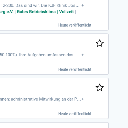
12-200. Das sind wir. Die KJF Klinik Josefi
+
g e.V. | Gutes Betriebsklima | Vollzeit
|
Heute veröffentlicht
t (50-100%). Ihre Aufgaben umfassen das Ch
+
- und Verlängerungsmanagement. Idealerwei
enntnisse der medizinischen Terminologie.
Heute veröffentlicht
te Deutschkenntnisse in Wort und Schrift.
. Verstärken Sie unser Team und senden Si
nnen; administrative Mitwirkung an der Per
+
isch-therapeutischen
Heute veröffentlicht