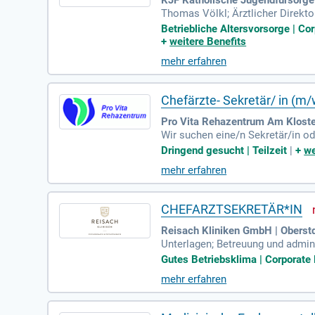
Thomas Völkl; Ärztlicher Direktor
num in Augsburg zählt zu den gr
Betriebliche Altersvorsorge | Co
+
weitere Benefits
mehr erfahren
Chefärzte- Sekretär/ in (m/
Pro Vita Rehazentrum Am Kloste
Wir suchen eine/n Sekretär/in od
efarztsekretariat in unserer Reh
Dringend gesucht | Teilzeit
|
+
we
se bringen Sie eine Ausbildung 
mehr erfahren
Berufserfahrung in der Organisat
Wir bieten eine attraktive Vergü
e Ihre Bewerbung gerne per E-Mai
CHEFARZTSEKRETÄR*IN
Reisach Kliniken GmbH | Oberst
Unterlagen; Betreuung und admini
sonaleinsatzplanung im medizin
Gutes Betriebsklima | Corporate 
mehr erfahren