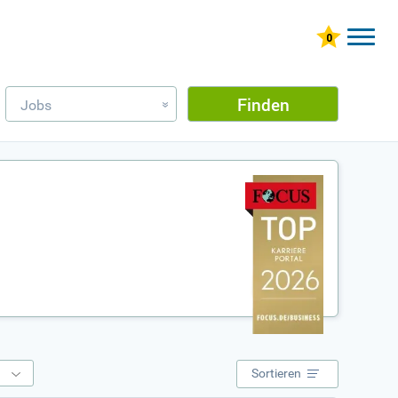
Finden
Jobs
»
e
Sortieren