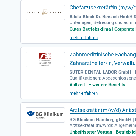
Chefarztsekretär*in (m/w/d)
Adula-Klinik Dr. Reisach GmbH &
Unterlagen; Betreuung und admini
sonaleinsatzplanung im medizin
Gutes Betriebsklima | Corporate 
mehr erfahren
Zahnmedizinische Fachanges
Zahnarzthelfer/in, Verwal
SUTER DENTAL LABOR GmbH | 
Qualifikationen: Abgeschlossene 
mit Schwerpunkt Abrechnung. Od
Vollzeit
|
+
weitere Benefits
mehr erfahren
Arztsekretär (m/w/d) Anäs
BG Klinikum Hamburg gGmbH |
Arztsekretär (m/w/d): Allgemein
in Medico und Gutachtenvorgäng
Unbefristeter Vertrag | Betrieblic