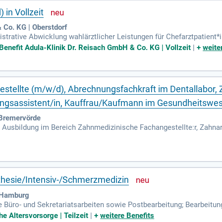
 in Vollzeit
 Co. KG | Oberstdorf
strative Abwicklung wahlärztlicher Leistungen für Chefarztpatient*i
isch-therapeutischen Bereich; Bewerbermanagement für den medizin
Benefit Adula-Klinik Dr. Reisach GmbH & Co. KG | Vollzeit
|
+
weite
tellte (m/w/d), Abrechnungsfachkraft im Dentallabor, 
tungsassistent/in, Kauffrau/Kaufmann im Gesundheitswe
Bremervörde
Ausbildung im Bereich Zahnmedizinische Fachangestellte:r, Zahnarzt
er abgeschlossene Ausbildung im Bereich Zahntechnik mit Abrech
thesie/Intensiv-/Schmerzmedizin
 Hamburg
e Büro- und Sekretariatsarbeiten sowie Postbearbeitung; Bearbeit
en sowie deren Abrechnung; Terminierung von Angehörigengespräc
he Altersvorsorge | Teilzeit
|
+
weitere Benefits