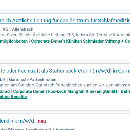
eich Ärztliche Leitung für das Zentrum für Schlafmedizi
. KG | Allensbach
erstützen Sie die Ärztliche Leitung ZFS, indem Sie Termine koordini
ine Qualifikation als MFA, MTA oder Pflegefachkraft mit und haben e
öglichkeiten | Corporate Benefit Kliniken Schmieder Stiftung + Co. 
 Patient:innen sind für Sie selbstverständlich. Teamfähigkeit und e
ine attraktive Vergütung nach Haustarifvertrag sowie 30 Tage Urlaub
on klar geregelten Arbeitszeiten in einem engagierten Umfeld.
te oder Fachkraft als Stationssekretärin (m/w/d) in Gar
bH | Garmisch-Partenkirchen
tation am Standort Garmisch-Partenkirchen suchen wir zum nächst
Fachkraft als Stationssekretärin (m/w/d) in Teilzeit (20–30 Wochenst
brad | Corporate Benefit kbo-Lech Mangfall Kliniken gGmbH | Betri
itere Benefits
derklinik m/w/d
 der Diözese Augsburg e.V. | Augsburg