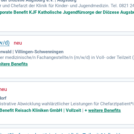
 und Chefarzt der Klinik für Kinder- und Jugendmedizin. Tel. 0821 24
ößten Gesundheitsdienstleistern im Raum Augsburg.
rporate Benefit KJF Katholische Jugendfürsorge der Diözese Augsbur
w/d)
rwald | Villingen-Schwenningen
er medizinische/n Fachangestellte/n (m/w/d) in Voll- oder Teilzei
abilitationsklinik, medizinische Schreibarbeiten sowie das Entlass
itere Benefits
zur Medizinischen Fachangestellten mit und besitzen umfassende K
ion stationärer Rehakliniken ist wünschenswert, ebenso wie sehr gu
tung, Sozialleistungen sowie Fort- und Weiterbildungsmöglichkeiten
l!
dorf
strative Abwicklung wahlärztlicher Leistungen für Chefarztpatient*i
isch-therapeutischen Bereich; Bewerbermanagement für den medizin
Benefit Reisach Kliniken GmbH | Vollzeit
|
+
weitere Benefits