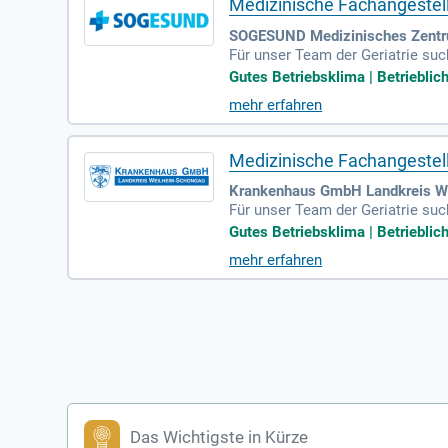
Medizinische Fachangestellt
SOGESUND Medizinisches Zentru
Für unser Team der Geriatrie su
ifend (Weilheim/Schongau): Mediz
Gutes Betriebsklima | Betrieblich
mehr erfahren
Medizinische Fachangestellt
Krankenhaus GmbH Landkreis We
Für unser Team der Geriatrie su
ifend (Weilheim / Schongau): Ihr
Gutes Betriebsklima | Betrieblich
mehr erfahren
Das Wichtigste in Kürze