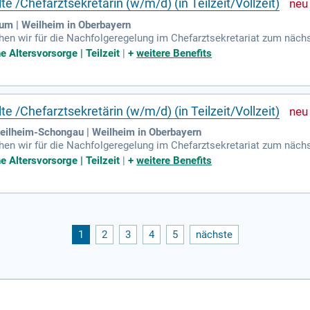
e /Chefarztsekretärin (w/m/d) (in Teilzeit/Vollzeit)
m | Weilheim in Oberbayern
chen wir für die Nachfolgeregelung im Chefarztsekretariat zum näc
inische Fachangestellte /Chefarztsekretärin (w/m/d); (in Teilzeit/Vo
e Altersvorsorge | Teilzeit
|
+
weitere Benefits
e /Chefarztsekretärin (w/m/d) (in Teilzeit/Vollzeit)
ilheim-Schongau | Weilheim in Oberbayern
chen wir für die Nachfolgeregelung im Chefarztsekretariat zum näc
e Aufgaben.
e Altersvorsorge | Teilzeit
|
+
weitere Benefits
1
2
3
4
5
nächste