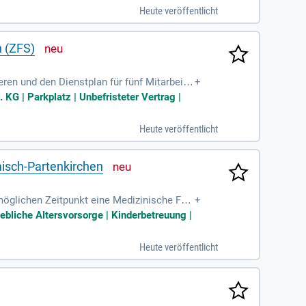
Heute veröffentlicht
n (ZFS)
eren und den Dienstplan für fünf Mitarbeite
+
ventuell Erfahrung im ZFS-Bereich. Empathi
KG | Parkplatz | Unbefristeter Vertrag |
ine eigenverantwortliche Arbeitsweise zeic
. Nutzen Sie die Chance auf flexible Teilz
Heute veröffentlicht
misch-Partenkirchen
möglichen Zeitpunkt eine Medizinische Fac
+
unden).
ebliche Altersvorsorge | Kinderbetreuung |
Heute veröffentlicht