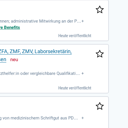
nnen; administrative Mitwirkung an der Per
+
isch-therapeutischen
re Benefits
Heute veröffentlicht
ZFA, ZMF, ZMV, Laborsekretärin,
sen
helfer:in oder vergleichbare Qualifikation
+
nungserfahrung.
Heute veröffentlicht
ung von medizinischem Schriftgut aus PDMS
+
hen; Bearbeitung und Abwicklung