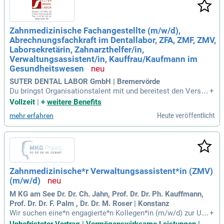
Zahnmedizinische Fachangestellte (m/w/d),
Abrechnungsfachkraft im Dentallabor, ZFA, ZMF, ZMV,
Laborsekretärin, Zahnarzthelfer/in,
Verwaltungsassistent/in, Kauffrau/Kaufmann im
Gesundheitswesen
SUTER DENTAL LABOR GmbH | Bremervörde
Du bringst Organisationstalent mit und bereitest den Versan
+
d effizient vor sowie bearbeitest telefonische Anfragen. Die
Vollzeit
|
+
weitere Benefits
telefonische Terminierung übernimmst Du, um reibungslose
Heute veröffentlicht
mehr erfahren
Abläufe zu garantieren. Eine abgeschlossene Ausbildung al
s Zahnmedizinische Fachangestellte:r oder Zahnarzthelfer:i
n ist Voraussetzung. Alternativ ist eine Ausbildung im Berei
ch Zahntechnik mit Erfahrung in der Abrechnung ebenfalls i
deal. Du verfügst über fundierte Kenntnisse in medizinischer
Terminologie, zahnärztlicher Abrechnung und medizinischer
Zahnmedizinische*r Verwaltungsassistent*in (ZMV)
Dokumentation. Deine analytischen Fähigkeiten und Komm
(m/w/d)
unikationsstärke machen Dich zur perfekten Unterstützung f
ür unser Praxisteam.
M KG am See Dr. Dr. Ch. Jahn, Prof. Dr. Dr. Ph. Kauffmann,
Prof. Dr. Dr. F. Palm , Dr. Dr. M. Roser | Konstanz
Wir suchen eine*n engagierte*n Kollegen*in (m/w/d) zur Unt
+
erstützung unserer Praxisverwaltung und Abrechnung in Voll
Unbefristeter Vertrag | Vermögenswirksame Leistungen |