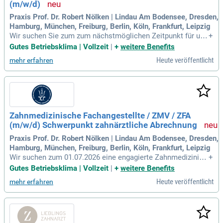
(m/w/d)
Praxis Prof. Dr. Robert Nölken | Lindau Am Bodensee, Dresden,
Hamburg, München, Freiburg, Berlin, Köln, Frankfurt, Leipzig
Wir suchen Sie zum zum nächstmöglichen Zeitpunkt für uns
+
ere moderne Fachzahnarztpraxis auf der Lindauer Insel eine
Gutes Betriebsklima | Vollzeit
|
+
weitere Benefits
engagierte Zahnmedizinische Fachangestellte / Zahnmedizi
Heute veröffentlicht
mehr erfahren
nische Verwaltungsassistentin (ZFA/ZMV) (m/w/d) mit Sch
werpunkt zahnärztliche Abrechnung
Zahnmedizinische Fachangestellte / ZMV / ZFA
(m/w/d) Schwerpunkt zahnärztliche Abrechnung
Praxis Prof. Dr. Robert Nölken | Lindau Am Bodensee, Dresden,
Hamburg, München, Freiburg, Berlin, Köln, Frankfurt, Leipzig
Wir suchen zum 01.07.2026 eine engagierte Zahnmedizinisc
+
he Fachangestellte (m/w/d) für unsere moderne Fachzahnar
Gutes Betriebsklima | Vollzeit
|
+
weitere Benefits
ztpraxis auf der Lindauer Insel. Ihr Schwerpunkt liegt auf der
Heute veröffentlicht
mehr erfahren
zahnärztlichen Abrechnung, wo Sie selbstständig nach BEM
A und GOZ arbeiten. Freuen Sie sich auf ein wertschätzende
s Arbeitsumfeld in einzigartiger Lage zwischen See und Ber
gen. Zu Ihren Aufgaben gehören die Erstellung und Nachverf
olgung von Heil- und Kostenplänen sowie die Kommunikati