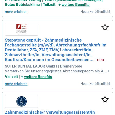
- oder Teilzeit. Unser Team bietet unbefristete Arbeitsverträ
Gutes Betriebsklima | Teilzeit
|
+
weitere Benefits
ge, faire Entlohnung und umfangreiche Benefits wie Betriebs
Heute veröffentlicht
mehr erfahren
fitness und Altersvorsorge. Freuen Sie sich auf ein wertschä
tzendes Arbeitsumfeld mit praxisfinanzierten Fortbildungen
und tollen Team-Events. Sie bringen Erfahrung in der zahnär
ztlichen Abrechnung mit und kommunizieren gerne mit Pati
ent*innen? Dann sind Sie bei uns genau richtig! Bewerben Si
e sich noch heute und werden Sie Teil unseres jungen, digita
Stepstone geprüft - Zahnmedizinische
len Behandlerteams. Lassen Sie uns gemeinsam wachsen u
Fachangestellte (m/w/d), Abrechnungsfachkraft im
nd die Zukunft der Zahnmedizin gestalten!
Dentallabor, ZFA, ZMF, ZMV, Laborsekretärin,
Zahnarzthelfer/in, Verwaltungsassistent/in,
Kauffrau/Kaufmann im Gesundheitswesen...
SUTER DENTAL LABOR GmbH | Bremervörde
Verstärken Sie unser engagiertes Abrechnungsteam als Abr
+
echnungsfachkraft/Disposition (m/w/d) in Vollzeit! Bringen
Vollzeit
|
+
weitere Benefits
Sie Ihr Organisationstalent und Fachwissen in einer abwech
Heute veröffentlicht
mehr erfahren
slungsreichen Tätigkeit in der zahntechnischen Abrechnung
ein. Bewerben Sie sich jetzt!
Zahnmedizinische/r Verwaltungsassistent/in