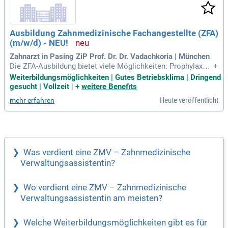
d Überprüfen von Heil- und Kostenplänen. Arbeiten Sie in ein
er einzigartigen Lage zwischen See und Bergen, wo Ihre Frei
zeitgestaltung nicht zu kurz kommt. Bewerben Sie sich jetzt
Ausbildung Zahnmedizinische Fachangestellte (ZFA)
und werden Sie Teil unseres Teams!
(m/w/d) - NEU!
Zahnarzt in Pasing ZiP Prof. Dr. Dr. Vadachkoria | München
Die ZFA-Ausbildung bietet viele Möglichkeiten: Prophylaxea
+
ssistenz; Zahnmedizinische Verwaltungsassistenz (ZMV); D
Weiterbildungsmöglichkeiten | Gutes Betriebsklima | Dringend
entalhygiene; Praxismanagement. Das bedeutet: Viele Wege
gesucht | Vollzeit
|
+
weitere Benefits
– und eine sichere Zukunft im Gesundheitsbereich. Bewirb d
Heute veröffentlicht
mehr erfahren
ich jetzt.
Was verdient eine ZMV – Zahnmedizinische
Verwaltungsassistentin?
Wo verdient eine ZMV – Zahnmedizinische
Verwaltungsassistentin am meisten?
Welche Weiterbildungsmöglichkeiten gibt es für