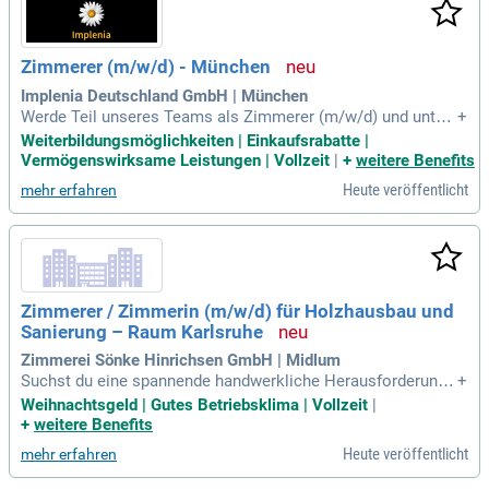
hochwertiger Arbeitskleidung. Bewirb dich jetzt und starte in
einen zukunftssicheren Arbeitsplatz in unserem Handwerk!
Zimmerer (m/w/d) - München
Implenia Deutschland GmbH | München
Werde Teil unseres Teams als Zimmerer (m/w/d) und unter
+
stütze die Projekt- sowie Logistikleitung bei der Baustellene
Weiterbildungsmöglichkeiten | Einkaufsrabatte |
inrichtung. Du übernimmst Lagerverwaltung, Bestandskontr
Vermögenswirksame Leistungen | Vollzeit
|
+
weitere Benefits
olle und koordinierst Reparaturmaßnahmen. Zudem führst d
Heute veröffentlicht
mehr erfahren
u Kranarbeiten durch und bist Ansprechpartner für die Baulo
gistik. Voraussetzung ist eine abgeschlossene Ausbildung
als Zimmerer, Schreiner oder Schalungsbauer, sowie ein sta
rkes Bewusstsein für Baustellensicherheit. Profitiere von att
raktiven Konditionen wie 30 Tagen Urlaub, arbeitgeberfinanzi
erter Altersvorsorge und vielfältigen Weiterbildungsmöglich
Zimmerer / Zimmerin (m/w/d) für Holzhausbau und
keiten. Bewirb dich jetzt und finde deine Karrierechance mit
Sanierung – Raum Karlsruhe
uns, inklusive Sport- und Wellnessvergünstigungen!
Zimmerei Sönke Hinrichsen GmbH | Midlum
Suchst du eine spannende handwerkliche Herausforderung?
+
Werde Teil eines engagierten Teams, das Bauprojekte von d
Weihnachtsgeld | Gutes Betriebsklima | Vollzeit
|
er Idee bis zur Umsetzung realisiert. Als versierter Zimmere
+
weitere Benefits
r oder Holzbearbeiter gestaltest du nachhaltige Lebensräum
Heute veröffentlicht
mehr erfahren
e. Du übernimmst Aufgaben wie das Montieren von Dachstü
hlen und die energetische Sanierung. Mit deiner abgeschlos