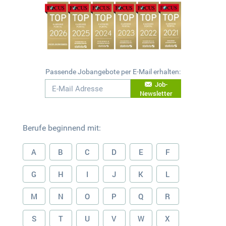
Passende Jobangebote per E-Mail erhalten:
Job-
Newsletter
Berufe beginnend mit:
A
B
C
D
E
F
G
H
I
J
K
L
M
N
O
P
Q
R
S
T
U
V
W
X