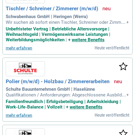
Tischler / Schreiner / Zimmerer (m/w/d)
Schwabenhaus GmbH | Heringen (Werra)
Wir suchen ab sofort einen Tischler, Schreiner oder Zimmer
+
er (m/w/d) für die Fertighausproduktion in Heringen. Deine
Unbefristeter Vertrag | Betriebliche Altersvorsorge |
Aufgaben umfassen die Fertigung von Wand-, Giebel-, Decke
Weihnachtsgeld | Vermögenswirksame Leistungen |
n- und Dachelementen in Holztafelbauweise. Du bist verant
Weiterbildungsmöglichkeiten
|
+
weitere Benefits
wortlich für den Zusammenbau von Außen- und Innenwände
Heute veröffentlicht
mehr erfahren
n sowie das Einbringen von Zubehörbauteilen. Darüber hina
us führst du Wärmedämmarbeiten durch und beplankst Baut
eile mit Gipsfaser- oder Holzwerkstoffplatten. Voraussetzu
ng ist eine abgeschlossene Ausbildung im Holzbau oder ver
wandten Berufen sowie praktische Erfahrung. Werde Teil un
seres engagierten Teams und gestalte individuelle Wohnhäu
Polier (m/w/d) - Holzbau / Zimmererarbeiten
ser in einem dynamischen Arbeitsumfeld!
Schulte Bauunternehmen GmbH | Haselünne
Qualifikationen / Anforderungen: Abgeschlossene Ausbildu
+
ng als Zimmerer / Zimmermann (m/w/d), idealerweise mit
Familienfreundlich | Erfolgsbeteiligung | Arbeitskleidung |
Weiterbildung zum Polier oder Meister. Mehrjährige Berufse
Work-Life-Balance | Vollzeit
|
+
weitere Benefits
rfahrung im Holzbau oder Dachbau. Erfahrung in der Führun
Heute veröffentlicht
mehr erfahren
g von Baustellenteams.