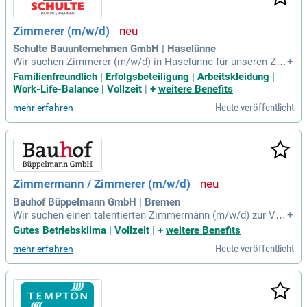
Zimmerer (m/w/d)
Schulte Bauunternehmen GmbH | Haselünne
Wir suchen Zimmerer (m/w/d) in Haselünne für unseren Zi
+
mmereibetrieb mit 20 fachkundigen Mitarbeitern. Profitieren
Familienfreundlich | Erfolgsbeteiligung | Arbeitskleidung |
Sie von einer leistungsgerechten Vergütung und einem moti
Work-Life-Balance | Vollzeit
|
+
weitere Benefits
vierten Team. Bei uns erhalten Sie attraktive Mitarbeiter-Bon
Heute veröffentlicht
mehr erfahren
i, darunter Firmenrente und Premium-Krankenschutz. Zudem
bieten wir kontinuierliche Weiterbildungsmöglichkeiten und
hochwertige Maschinenausstattung. Genießen Sie ein ausg
ewogenes Arbeitsleben mit einer teilweise 4-Tage-Woche u
nd E-Bike-Leasing. Nehmen Sie Kontakt mit uns auf und ges
talten Sie Ihre berufliche Zukunft in einem innovativen Umfe
Zimmermann / Zimmerer (m/w/d)
ld!
Bauhof Büppelmann GmbH | Bremen
Wir suchen einen talentierten Zimmermann (m/w/d) zur Ver
+
stärkung unseres Teams in Bremen. Ihre Hauptaufgaben um
Gutes Betriebsklima | Vollzeit
|
+
weitere Benefits
fassen innovative Zimmererarbeiten sowohl im Neubau als
Heute veröffentlicht
mehr erfahren
auch in Sanierungsprojekten. Engagieren Sie sich in der ene
rgetischen Sanierung und profitieren Sie von vielfältigen Hol
zbauarbeiten. Eine abgeschlossene Ausbildung sowie hand
werkliches Geschick sind essentiell für diese Position. Wir l
egen Wert auf Teamarbeit, Zuverlässigkeit und eine sorgfälti