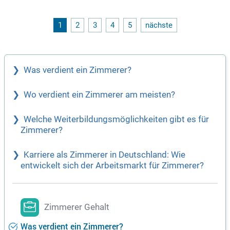
senen Ausbildung und deinem handwerklichen Geschick we
rtest du jede Baustelle auf. Arbeite in einem Umkreis von nu
r zehn Kilometern und genieße die kurzen Wege.
1
2
3
4
5
nächste
Was verdient ein Zimmerer?
Wo verdient ein Zimmerer am meisten?
Welche Weiterbildungsmöglichkeiten gibt es für
Zimmerer?
Karriere als Zimmerer in Deutschland: Wie
entwickelt sich der Arbeitsmarkt für Zimmerer?
Zimmerer Gehalt
Was verdient ein Zimmerer?