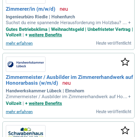
Zimmerer/in (m/w/d)
Ingenieurbüro Riedle | Hohenfurch
Suchst du eine spannende Herausforderung im Holzbau? Al
+
s Zimmerer oder Zimmerermeister (m/w/d) erwartet dich be
Gutes Betriebsklima | Weihnachtsgeld | Unbefristeter Vertrag |
i uns abwechslungsreiche Arbeit im Gewerbe-, Wohn- und H
Vollzeit
|
+
weitere Benefits
olzhausbau. Du wirst moderne, ökologische Holzhäuser abb
Heute veröffentlicht
mehr erfahren
inden und montieren sowie Dachstühle und Hallenkonstrukt
ionen erstellen. Unser Team legt großen Wert auf Zusamme
narbeit mit Architekten und anderen Gewerken auf der Baust
elle. Du bringst eine abgeschlossene Ausbildung als Zimme
rer und idealerweise Erfahrung im Holzrahmen- oder Ingenie
urholzbau mit. Werde Teil unseres motivierten Teams und g
Zimmermeister / Ausbilder im Zimmererhandwerk auf
estalte die Zukunft des Bauens mit uns!
Honorarbasis (w/m/d)
Handwerkskammer Lübeck | Elmshorn
Zimmermeister / Ausbilder im Zimmererhandwerk auf Hono
+
rarbasis (w/m/d): Durchführung der überbetrieblichen Lehrli
Vollzeit
|
+
weitere Benefits
ngsunterweisung (ÜLU) im Zimmererhandwerk; Teilnehmerd
Heute veröffentlicht
mehr erfahren
okumentationen und Auszubildendenbewertungen.