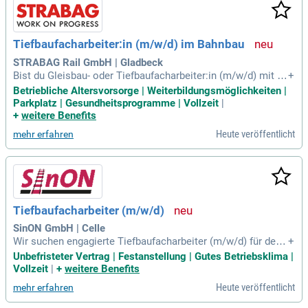
und realisieren Großprojekte partnerschaftlich. Entdecken S
ie, wie wir das Bauen der Zukunft gestalten – gemeinsam fü
r eine bessere Infrastruktur.
Tiefbaufacharbeiter:in (m/w/d) im Bahnbau
STRABAG Rail GmbH | Gladbeck
Bist du Gleisbau- oder Tiefbaufacharbeiter:in (m/w/d) mit ei
+
nem Abschluss oder vergleichbaren Kenntnissen? Zeige dei
Betriebliche Altersvorsorge | Weiterbildungsmöglichkeiten |
ne Teamfähigkeit und Flexibilität sowie die Bereitschaft zur
Parkplatz | Gesundheitsprogramme | Vollzeit
|
Schicht- und Montagearbeit. Ein Führerschein der Klasse B i
+
weitere Benefits
st von Vorteil. Wir bieten ein abwechslungsreiches Aufgabe
Heute veröffentlicht
mehr erfahren
nspektrum in einem internationalen Arbeitsumfeld. Genieße
zahlreiche Mitarbeitervorteile, darunter 30 Urlaubstage, Ges
undheitsmanagement und Altersvorsorge. Werde Teil unser
es motivierten Teams und profitiere von vielfältigen Weiterb
ildungsmöglichkeiten und attraktiven Vergütungen!
Tiefbaufacharbeiter (m/w/d)
SinON GmbH | Celle
Wir suchen engagierte Tiefbaufacharbeiter (m/w/d) für den
+
Bau, die Reparatur und die Instandhaltung von Eisenbahnobe
Unbefristeter Vertrag | Festanstellung | Gutes Betriebsklima |
rbauten in unserer Region. Zu Ihren Aufgaben gehören die Er
Vollzeit
|
+
weitere Benefits
neuerung von Gleisen und Weichen sowie die Streckeninspe
Heute veröffentlicht
mehr erfahren
ktion. Ideale Kandidaten bringen handwerkliche Fähigkeiten,
regionale Ortskenntnisse und hohe Belastbarkeit mit. Flexib