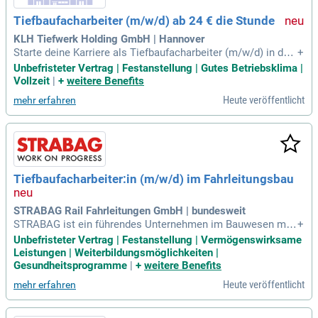
Tiefbaufacharbeiter (m/w/d) ab 24 € die Stunde
KLH Tiefwerk Holding GmbH | Hannover
Starte deine Karriere als Tiefbaufacharbeiter (m/w/d) in der
+
Region Hannover! Du solltest eine abgeschlossene Ausbild
Unbefristeter Vertrag | Festanstellung | Gutes Betriebsklima |
ung sowie erste Erfahrungen im Tiefbau mitbringen. In unse
Vollzeit
|
+
weitere Benefits
rem zukunftssicheren Unternehmen bieten wir dir eine unbef
Heute veröffentlicht
mehr erfahren
ristete Festanstellung mit einem attraktiven Gehalt ab 24 €
pro Stunde. Genieße 30 Tage Urlaub und ein freies Wochene
nde, da wir freitags nur bis 14 Uhr arbeiten. Außerdem förde
rn wir deine berufliche Entwicklung und bieten ein Dienstrad
leasing für bis zu zwei Räder an. Profitiere von einem respek
tvollen Umgang und offener Kommunikation auf Augenhöhe
Tiefbaufacharbeiter:in (m/w/d) im Fahrleitungsbau
bis zur Geschäftsführung!
STRABAG Rail Fahrleitungen GmbH | bundesweit
STRABAG ist ein führendes Unternehmen im Bauwesen mit
+
rund 86.000 Mitarbeitern an über 2.400 Standorten weltweit.
Unbefristeter Vertrag | Festanstellung | Vermögenswirksame
Unser Fokus liegt auf innovativen Lösungen im Hoch- und In
Leistungen | Weiterbildungsmöglichkeiten |
genieurbau, Straßen- und Tiefbau sowie in der Projektentwic
Gesundheitsprogramme
|
+
weitere Benefits
klung. Wir fördern Chancengleichheit, Vielfalt und Inklusion,
Heute veröffentlicht
mehr erfahren
um eine starke Unternehmenskultur zu schaffen. Nachhaltig
keit und technologischer Fortschritt sind zentrale Elemente
unserer Vision. Zusammen meistern wir Herausforderungen