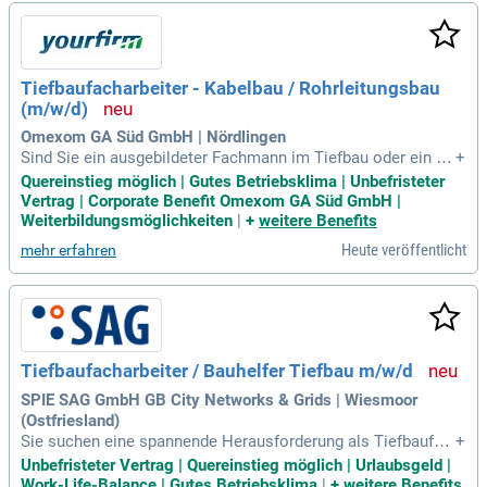
ilität und Teamfähigkeit sind essenziell, ebenso wie eine sel
bstständige und präzise Arbeitsweise. Profitieren Sie von ei
ner unbefristeten Festanstellung und bis zu 39 Tagen Urlaub
pro Jahr. Bei uns arbeiten Sie in der Region und sind am Abe
Tiefbaufacharbeiter - Kabelbau / Rohrleitungsbau
nd immer zu Hause.
(m/w/d)
Omexom GA Süd GmbH | Nördlingen
Sind Sie ein ausgebildeter Fachmann im Tiefbau oder ein m
+
otivierter Quereinsteiger? Wir suchen talentierte Mitarbeiter,
Quereinstieg möglich | Gutes Betriebsklima | Unbefristeter
die einen Führerschein der Klasse B/BE (idealerweise C/CE)
Vertrag | Corporate Benefit Omexom GA Süd GmbH |
besitzen. Teamgeist und selbstständiges Arbeiten sind uns
Weiterbildungsmöglichkeiten
|
+
weitere Benefits
wichtig, ebenso wie die Bereitschaft zur kontinuierlichen We
Heute veröffentlicht
mehr erfahren
iterbildung. Deutschkenntnisse sind erforderlich, um die Sic
herheit auf unseren Baustellen zu gewährleisten. Profitieren
Sie von attraktiven Vergütungen nach dem Tarif Elektrohand
werk der IG Metall. Bei einer 37-Stunden-Woche erhalten Sie
zudem 30 Tage Urlaub pro Jahr. Werden Sie Teil unseres en
gagierten Teams!
Tiefbaufacharbeiter / Bauhelfer Tiefbau m/w/d
SPIE SAG GmbH GB City Networks & Grids | Wiesmoor
(Ostfriesland)
Sie suchen eine spannende Herausforderung als Tiefbaufac
+
harbeiter oder Bauhelfer im Tiefbau (m/w/d) in Wiesmoor, O
Unbefristeter Vertrag | Quereinstieg möglich | Urlaubsgeld |
stfriesland? Wir bieten eine unbefristete Vollzeitstelle mit K
Work-Life-Balance | Gutes Betriebsklima
|
+
weitere Benefits