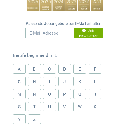
Passende Jobangebote per E-Mail erhalten:
Job-
Newsletter
Berufe beginnend mit:
A
B
C
D
E
F
G
H
I
J
K
L
M
N
O
P
Q
R
S
T
U
V
W
X
Y
Z