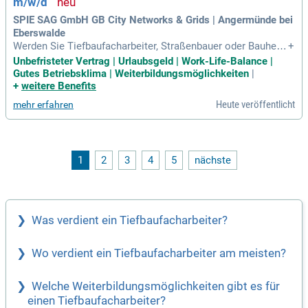
m/w/d
d ein Führerschein der Klasse B benötigt, während Klasse C
E von Vorteil ist.
SPIE SAG GmbH GB City Networks & Grids | Angermünde bei
Eberswalde
Werden Sie Tiefbaufacharbeiter, Straßenbauer oder Bauhelfe
+
r (m/w/d) in Angermünde bei Eberswalde oder Bernau bei B
Unbefristeter Vertrag | Urlaubsgeld | Work-Life-Balance |
erlin! In dieser unbefristeten Vollzeitstelle führen Sie Erdarb
Gutes Betriebsklima | Weiterbildungsmöglichkeiten
|
eiten für Kabelverlegungen durch. Zu Ihren Aufgaben gehöre
+
weitere Benefits
n das Bedienen von Baumaschinen wie Minibagger und die f
Heute veröffentlicht
mehr erfahren
achgerechte Wiederherstellung von Oberflächen nach der D
urchführung. Außerdem sind Sie für die Erstellung von Aufm
aßen und Dokumentationen zuständig. Voraussetzung ist ei
ne abgeschlossene Ausbildung als Tiefbaufacharbeiter, Roh
rleitungsbauer oder Baumaschinenführer. Nutzen Sie diese
1
2
3
4
5
nächste
Chance und gestalten Sie Ihre Zukunft im Bauwesen!
Was verdient ein Tiefbaufacharbeiter?
Wo verdient ein Tiefbaufacharbeiter am meisten?
Welche Weiterbildungsmöglichkeiten gibt es für
einen Tiefbaufacharbeiter?